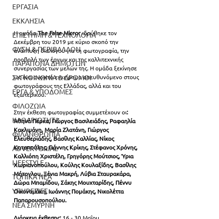
ΕΡΓΑΣΙΑ
ΕΚΚΛΗΣΙΑ
Η ομάδα
 The False Mirror
 ιδρύθηκε τον 
ΕΠΙΣΤΗΜΗ & ΤΕΧΝΟΛΟΓΙΑ
Δεκέμβρη του 2019 με κύριο σκοπό την 
ΦΥΣΗ & ΠΕΡΙΒΑΛΛΟΝ
ανάπτυξη διαλόγου για τη φωτογραφία, την 
προβολή των έργων και της καλλιτεχνικής 
ΠΑΡΑΠΟΝΑ ΔΗΜΟΤΩΝ
συνεργασίας των μελών της. Η ομάδα ξεκίνησε 
ως ένα ανοικτό εγχείρημα απευθυνόμενο στους 
ΣΥΓΚΟΙΝΩΝΙΑ & ΔΡΟΜΟΙ
φωτογράφους της Ελλάδας, αλλά και του 
ΕΡΓΑ & ΥΠΟΔΟΜΕΣ
εξωτερικού.
ΦΙΛΟΖΩΙΑ
Στην έκθεση φωτογραφίας συμμετέχουν οι
: 
ΚΑΘΑΡΙΟΤΗΤΑ
Αθηνά Πέρκα, Γιώργος Βασιλειάδης, Ραφαηλία 
Κακλιμάνη, Μαρία Ζλατάνη, Γιώργος 
ΦΙΛΑΝΘΡΩΠΙΑ
Ελευθεριάδης, Βασίλης Καλλίας, Νίκος 
Κοτοπούλης, Γιάννης Κρίκης, Στέφανος Χρόνης, 
ADVERTORIAL
Καλλιόπη Χριστέλη, Γρηγόρης Μούτσιος, Ύρια 
LIFESTYLE
Χωριανοπούλου, Κούλης Κουλαξίδης, Βασίλης 
Μήτογλου, Ξένια Μακρή, Λύβια Σταυρακάρα, 
ΤΟΠΙΚΑ ΝΕΑ
Δώρα Μπαμίδου, Σάκης Μουχταρίδης, Πέννυ 
ΥΠΗΡΕΣΙΕΣ
Οικονομάκη, Ιωάννης Πομάκης, Νικολέττα 
Παπαρουσοπούλου.
ΝΕΑ ΣΜΥΡΝΗ
Διάρκεια έκθεσης: 
16 - 30 Μαΐου