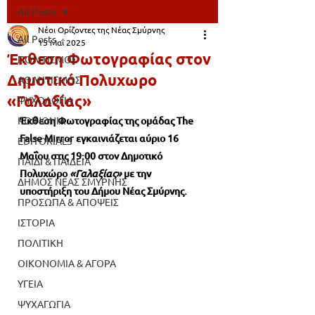
All Posts
Νέοι Ορίζοντες της Νέας Σμύρνης
All Posts
15 Μαΐ 2025
Έκθεση Φωτογραφίας στον
ΠΟΛΙΤΙΣΜΟΣ
Δημοτικό Πολυχωρο
ΑΘΛΗΤΙΣΜΟΣ
«Γαλαξίας»
ΨΥΧΟΛΟΓΙΑ
ΚΟΙΝΩΝΙΑ
Έκθεση Φωτογραφίας της ομάδας The 
False Mirror εγκαινιάζεται αύριο 16 
EDITORIALS
Μαΐου στις 19:00 στον Δημοτικό 
ΠΑΙΔΙ & ΠΑΙΔΕΙΑ
Πολυχώρο 
«Γαλαξίας»
 με την 
ΔΗΜΟΣ ΝΕΑΣ ΣΜΥΡΝΗΣ
υποστήριξη του Δήμου Νέας Σμύρνης.
ΠΡΟΣΩΠΑ & ΑΠΟΨΕΙΣ
ΙΣΤΟΡΙΑ
ΠΟΛΙΤΙΚΗ
ΟΙΚΟΝΟΜΙΑ & ΑΓΟΡΑ
ΥΓΕΙΑ
ΨΥΧΑΓΩΓΙΑ