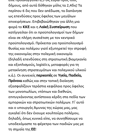
δήμους, από αυτά δόθηκαν μόλις τα 2,4δις! Τα 
περίπου 6 δις που δεν απέδωσε, τα δαπάνησε 
ως επενδύσεις προς όφελος των μεγάλων 
επιχειρήσεων. Επιβεβαιώθηκαν για άλλη μια 
φορά το 
ΚΚΕ 
και η 
Λαϊκή Συσπείρωση
 που 
κατήγγειλαν ότι οι προϋπολογισμοί των δήμων 
είναι σε πλήρη συσχέτιση με τον κεντρικό 
προϋπολογισμό. Πρόκειται για προϋπολογισμό 
θυσίας και πολέμου γιατί εξυπηρετεί την στροφή 
της οικονομίας στην πολεμική οικονομία 
(δηλαδή επενδύσεις στη στρατιωτική βιομηχανία 
και εξοπλισμούς, logistics, μεταφορές για τη 
μετακίνηση στρατευμάτων και πολεμικού υλικού 
κ.ά.). Οι συνεχείς 
περικοπές 
σε 
Υγεία, Παιδεία, 
Πρόνοια
 καθώς και στην τοπική διοίκηση 
εξασφαλίζουν τεράστια κεφάλαια προς όφελος 
των μονοπωλίων, ντόπιων και διεθνών, 
επιτυγχάνοντας αντίστοιχα κέρδη στα πεδία των 
εμπορικών και στρατιωτικών πολέμων. Γι’ αυτό 
και ο υπουργός Άμυνας της χώρας μας, μας 
εγκαλεί ότι δεν έχουμε κουλτούρα πολέμου, 
δηλαδή, όπως κυνικά είπε, να συνηθίσουμε να 
υποδεχόμαστε τα φέρετρα των παιδιών μας με 
τη σημαία της 
ΕΕ
!