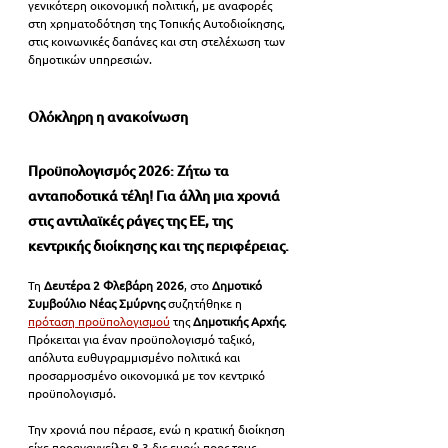
γενικότερη οικονομική πολιτική, με αναφορές 
στη χρηματοδότηση της Τοπικής Αυτοδιοίκησης, 
στις κοινωνικές δαπάνες και στη στελέχωση των 
δημοτικών υπηρεσιών.
Ολόκληρη η ανακοίνωση
Προϋπολογισμός 2026: Ζήτω τα 
ανταποδοτικά τέλη! Για άλλη μια χρονιά 
στις αντιλαϊκές ράγες της ΕΕ, της 
κεντρικής διοίκησης και της περιφέρειας.
Τη 
Δευτέρα 2 Φλεβάρη 2026
, στο 
Δημοτικό 
Συμβούλιο Νέας Σμύρνης
 συζητήθηκε η 
πρόταση προϋπολογισμού
 της 
Δημοτικής Αρχής
. 
Πρόκειται για έναν προϋπολογισμό ταξικό, 
απόλυτα ευθυγραμμισμένο πολιτικά και 
προσαρμοσμένο οικονομικά με τον κεντρικό 
προϋπολογισμό.
Την χρονιά που πέρασε, ενώ η κρατική διοίκηση 
είχε προαναγγείλει 8,3 δις ευρώ προς τους 