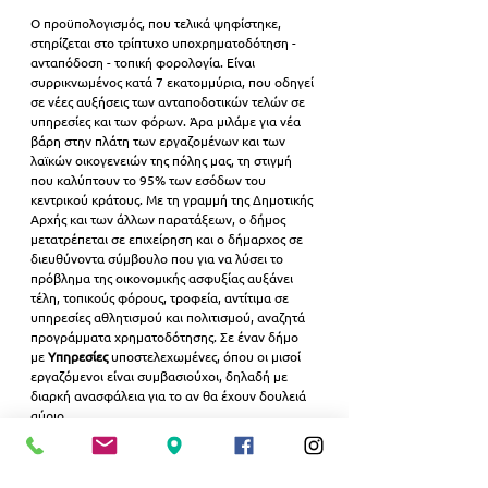
Ο προϋπολογισμός, που τελικά ψηφίστηκε, 
στηρίζεται στο τρίπτυχο υποχρηματοδότηση - 
ανταπόδοση - τοπική φορολογία. Είναι 
συρρικνωμένος κατά 7 εκατομμύρια, που οδηγεί 
σε νέες αυξήσεις των ανταποδοτικών τελών σε 
υπηρεσίες και των φόρων. Άρα μιλάμε για νέα 
βάρη στην πλάτη των εργαζομένων και των 
λαϊκών οικογενειών της πόλης μας, τη στιγμή 
που καλύπτουν το 95% των εσόδων του 
κεντρικού κράτους. Με τη γραμμή της Δημοτικής 
Αρχής και των άλλων παρατάξεων, ο δήμος 
μετατρέπεται σε επιχείρηση και ο δήμαρχος σε 
διευθύνοντα σύμβουλο που για να λύσει το 
πρόβλημα της οικονομικής ασφυξίας αυξάνει 
τέλη, τοπικούς φόρους, τροφεία, αντίτιμα σε 
υπηρεσίες αθλητισμού και πολιτισμού, αναζητά 
προγράμματα χρηματοδότησης. Σε έναν δήμο 
με 
Υπηρεσίες 
υποστελεχωμένες, όπου οι μισοί 
εργαζόμενοι είναι συμβασιούχοι, δηλαδή με 
διαρκή ανασφάλεια για το αν θα έχουν δουλειά 
αύριο.
Για όλους αυτούς τους λόγους η Λαϊκή 
Συσπείρωση καταψήφισε τον προϋπολογισμό, 