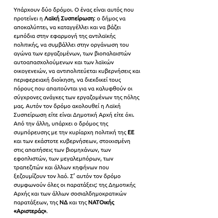
Υπάρχουν δύο δρόμοι. Ο ένας είναι αυτός που 
προτείνει η 
Λαϊκή Συσπείρωση
: ο δήμος να 
αποκαλύπτει, να καταγγέλλει και να βάζει 
εμπόδια στην εφαρμογή της αντιλαϊκής 
πολιτικής, να συμβάλλει στην οργάνωση του 
αγώνα των εργαζομένων, των βιοπαλαιστών 
αυτοαπασχολούμενων και των λαϊκών 
οικογενειών, να αντιπολιτεύεται κυβερνήσεις και 
περιφερειακή διοίκηση, να διεκδικεί τους 
πόρους που απαιτούνται για να καλυφθούν οι 
σύγχρονες ανάγκες των εργαζομένων της πόλης 
μας. Αυτόν τον δρόμο ακολουθεί η Λαϊκή 
Συσπείρωση είτε είναι Δημοτική Αρχή είτε όχι. 
Από την άλλη, υπάρχει ο δρόμος της 
συμπόρευσης με την κυρίαρχη πολιτική της
 ΕΕ
και των εκάστοτε κυβερνήσεων, στοιχισμένη 
στις απαιτήσεις των βιομηχάνων, των 
εφοπλιστών, των μεγαλεμπόρων, των 
τραπεζιτών και άλλων κηφήνων που 
ξεζουμίζουν τον λαό. Σ’ αυτόν τον δρόμο 
συμφωνούν όλες οι παρατάξεις: της Δημοτικής 
Αρχής και των άλλων σοσιαλδημοκρατικών 
παρατάξεων, της 
ΝΔ 
και της 
ΝΑΤΟικής 
«Αριστεράς»
.