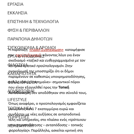
ΕΡΓΑΣΙΑ
ΕΚΚΛΗΣΙΑ
ΕΠΙΣΤΗΜΗ & ΤΕΧΝΟΛΟΓΙΑ
ΦΥΣΗ & ΠΕΡΙΒΑΛΛΟΝ
ΠΑΡΑΠΟΝΑ ΔΗΜΟΤΩΝ
ΣΥΓΚΟΙΝΩΝΙΑ & ΔΡΟΜΟΙ
Η παράταξη  
«Λαϊκή Συσπείρωση»
  καταψήφισε 
τον  
προϋπολογισμό
, κάνοντας λόγο για έναν 
ΕΡΓΑ & ΥΠΟΔΟΜΕΣ
σχεδιασμό 
«ταξικό και ευθυγραμμισμένο με τον 
ΦΙΛΟΖΩΙΑ
κεντρικό κρατικό προϋπολογισμό»
. Στην 
ανακοίνωσή της υποστηρίζει ότι οι δήμοι 
ΚΑΘΑΡΙΟΤΗΤΑ
παραμένουν σε καθεστώς υποχρηματοδότησης, 
ΦΙΛΑΝΘΡΩΠΙΑ
καθώς –όπως επισημαίνει– σημαντικοί πόροι 
που είχαν εξαγγελθεί προς την 
Τοπική 
ADVERTORIAL
Αυτοδιοίκηση
 δεν αποδόθηκαν στο σύνολό τους.
LIFESTYLE
Όπως αναφέρει, ο προϋπολογισμός εμφανίζεται 
ΤΟΠΙΚΑ ΝΕΑ
μειωμένος κατά 7 εκατομμύρια ευρώ και 
συνδέεται με νέες αυξήσεις σε ανταποδοτικά 
ΥΠΗΡΕΣΙΕΣ
τέλη και υπηρεσίες, στο πλαίσιο ενός 
«τρίπτυχου 
υποχρηματοδότησης – ανταπόδοσης – τοπικής 
ΝΕΑ ΣΜΥΡΝΗ
φορολογίας»
. Παράλληλα, ασκείται κριτική στη 