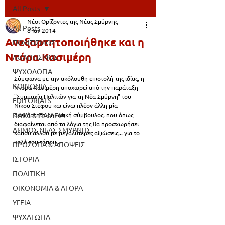
All Posts
Νέοι Ορίζοντες της Νέας Σμύρνης
All Posts
8 Ιαν 2014
Ανεξαρτητοποιήθηκε και η
ΠΟΛΙΤΙΣΜΟΣ
Ντόρα Κασιμέρη
ΑΘΛΗΤΙΣΜΟΣ
ΨΥΧΟΛΟΓΙΑ
Σύμφωνα με την ακόλουθη επιστολή της ιδίας, η 
ΚΟΙΝΩΝΙΑ
Ντόρα Κασιμέρη αποχωρεί από την παράταξη 
"Συμμαχία Πολιτών για τη Νέα Σμύρνη" του 
EDITORIALS
Νίκου Στέφου και είναι πλέον άλλη μία 
ΠΑΙΔΙ & ΠΑΙΔΕΙΑ
ανεξάρτητη δημοτική σύμβουλος, που όπως 
διαφαίνεται από τα λόγια της θα προσχωρήσει 
ΔΗΜΟΣ ΝΕΑΣ ΣΜΥΡΝΗΣ
κάπου αλλού με μεγαλύτερες αξιώσεις... για το 
καλό του τόπου...
ΠΡΟΣΩΠΑ & ΑΠΟΨΕΙΣ
ΙΣΤΟΡΙΑ
ΠΟΛΙΤΙΚΗ
ΟΙΚΟΝΟΜΙΑ & ΑΓΟΡΑ
ΥΓΕΙΑ
ΨΥΧΑΓΩΓΙΑ