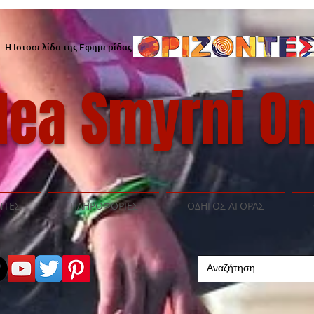
Η Ιστοσελίδα της Εφημερίδας
ea Smyrni On
ΝΤΕΣ
ΠΛΗΡΟΦΟΡΙΕΣ
ΟΔΗΓΟΣ ΑΓΟΡΑΣ