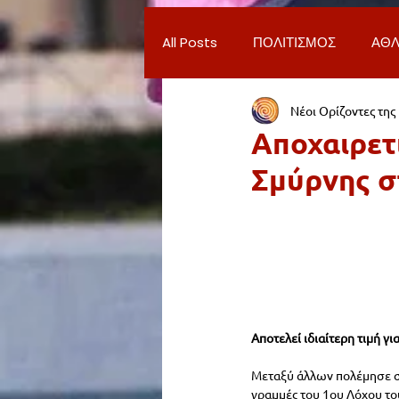
All Posts
ΠΟΛΙΤΙΣΜΟΣ
ΑΘΛ
Νέοι Ορίζοντες της
ΔΗΜΟΣ ΝΕΑΣ ΣΜΥΡΝΗΣ
Π
Αποχαιρετ
Σμύρνης 
ΨΥΧΑΓΩΓΙΑ
ΕΡΓΑΣΙΑ
ΠΑΡΑΠΟΝΑ ΔΗΜΟΤΩΝ
ΣΥ
ΦΙΛΑΝΘΡΩΠΙΑ
ADVERTORI
Αποτελεί ιδιαίτερη τιμή γι
Μεταξύ άλλων πολέμησε στ
γραμμές του 1ου Λόχου το