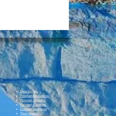
μοτική Βιβλιοθήκη
 Σμύρνης κλείνει για
θερινές διακοπές από 10
Όροι Χρήσης
24 Αυγούστου
Πολιτική Απορρήτου
Πολιτική Σύνταξης
Πολιτική Cookies
Εταιρική Διαφάνεια
Ποιοι είμαστε