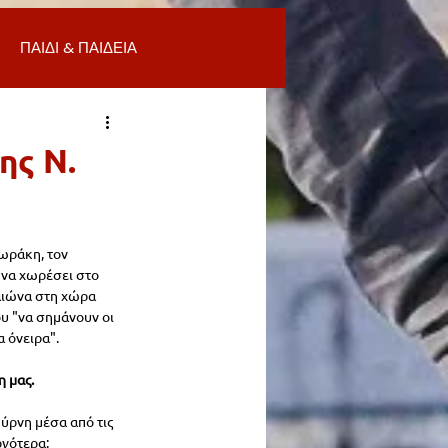
ΠΑΙΔΙ & ΠΑΙΔΕΙΑ
ΟΜΙΑ & ΑΓΟΡΑ
ΥΓΕΙΑ
ης Ν.
ΒΑΛΛΟΝ
ωράκη, τον 
να χωρέσει στο 
Α
ΚΑΘΑΡΙΟΤΗΤΑ
αιώνα στη χώρα 
υ "να σημάνουν οι 
 όνειρα".
 ΣΜΥΡΝΗ
 μας. 
ρνη μέσα από τις 
γότερα: 