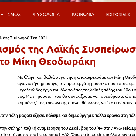
ΗΤΙΣΜΟΣ
ΨΥΧΟΛΟΓΙΑ
ΚΟΙΝΩΝΙΑ
EDITORIALS
 Νέας Σμύρνης
8 Σεπ 2021
ΡΟΣΩΠΑ & ΑΠΟΨΕΙΣ
ΙΣΤΟΡΙΑ
ΠΟΛΙΤΙΚΗ
ΟΙΚΟΝ
ισμός της Λαϊκής Συσπείρωσ
στο Μίκη Θεοδωράκη
ΕΚΚΛΗΣΙΑ
ΕΠΙΣΤΗΜΗ & ΤΕΧΝΟΛΟΓΙΑ
ΦΥΣΗ & ΠΕΡΙ
Με θλίψη και βαθιά συγκίνηση αποχαιρετούμε τον Μίκη Θεοδ
αγωνιστή-δημιουργό, τον πρωτεργάτη μουσικό που κατάφερε 
ΓΚΟΙΝΩΝΙΑ & ΔΡΟΜΟΙ
ΕΡΓΑ & ΥΠΟΔΟΜΕΣ
ΦΙΛΟΖΩΙ
μεγαλειώδες έργο του όλο το έπος της λαϊκής πάλης του 20ου 
μας. Με τη μουσική του θα συνεχίζουμε να πορευόμαστε ώσπο
καμπάνες" της κοινωνικής απελευθέρωσης, να "κοκκινίσουν τα
AL
LIFESTYLE
ΤΟΠΙΚΑ ΝΕΑ
ΥΠΗΡΕΣΙΕΣ
ΝΕΑ
α την πόλη μας ότι έζησε, πάλεψε και δημιούργησε πολλά χρόνια στη πόλη
ην σκληρή ταξική αναμέτρηση του Δεκέμβρη του '44 στην Άνω Νέα Σμύ
υ 1ου Τάγματος του Εφεδρικού ΕΛΑΣ. Όπως ο ίδιος είπε πολλά χρόνια αρ