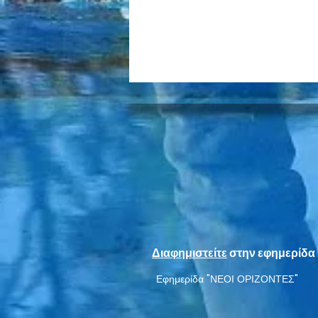
Η Εργατική Λέσχη Νέας
Σμύρνης προβάλλει την
ταινία «Οι δύο αλήτες»
Διαφημιστείτε
στην εφημερίδα 
στην ταράτσα της
Εφημερίδα "ΝΕΟΙ ΟΡΙΖΟΝΤΕΣ"