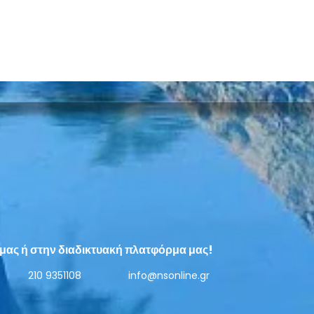
Στην ταράτσα της
Η Δη
Εργατικής Λέσχης Νέας
Νέας
Σμύρνης η προβολή της
τις 
μας ή στην διαδικτυακή πλατφόρμα μας!
βραβευμένης ταινίας «Ο
έως 
Αγνοούμενος»
210 9351108
info@nsonline.gr