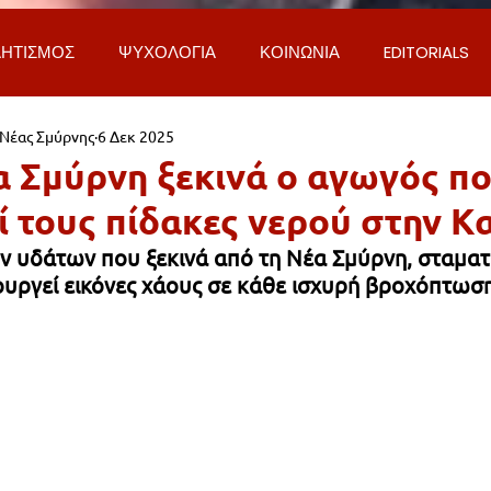
ΗΤΙΣΜΟΣ
ΨΥΧΟΛΟΓΙΑ
ΚΟΙΝΩΝΙΑ
EDITORIALS
 Νέας Σμύρνης
6 Δεκ 2025
ΡΟΣΩΠΑ & ΑΠΟΨΕΙΣ
ΙΣΤΟΡΙΑ
ΠΟΛΙΤΙΚΗ
ΟΙΚΟΝ
α Σμύρνη ξεκινά ο αγωγός π
ί τους πίδακες νερού στην Κ
ΕΚΚΛΗΣΙΑ
ΕΠΙΣΤΗΜΗ & ΤΕΧΝΟΛΟΓΙΑ
ΦΥΣΗ & ΠΕΡΙ
 υδάτων που ξεκινά από τη Νέα Σμύρνη, σταμα
ουργεί εικόνες χάους σε κάθε ισχυρή βροχόπτωσ
ΓΚΟΙΝΩΝΙΑ & ΔΡΟΜΟΙ
ΕΡΓΑ & ΥΠΟΔΟΜΕΣ
ΦΙΛΟΖΩΙ
AL
LIFESTYLE
ΤΟΠΙΚΑ ΝΕΑ
ΥΠΗΡΕΣΙΕΣ
ΝΕΑ