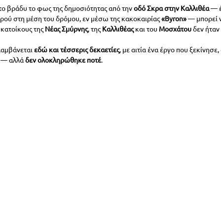
 το βράδυ το φως της δημοσιότητας από την 
οδό Σκρα στην Καλλιθέα
 — 
ερού στη μέση του δρόμου, εν μέσω της κακοκαιρίας 
«Byron»
 — μπορεί 
 κατοίκους της 
Νέας Σμύρνης
, της
 Καλλιθέας
 και του
 Μοσχάτου
 δεν ήτα
αμβάνεται 
εδώ και τέσσερις δεκαετίες
, με αιτία ένα έργο που ξεκίνησε
 — αλλά 
δεν ολοκληρώθηκε ποτέ
.