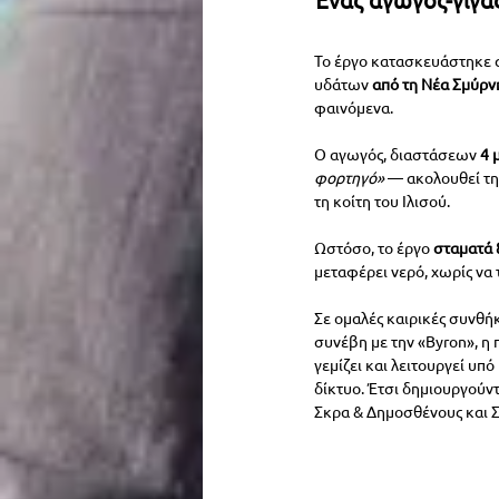
Το έργο κατασκευάστηκε 
υδάτων 
από τη Νέα Σμύρν
φαινόμενα. 
Ο αγωγός, διαστάσεων 
4 
φορτηγό»
 — ακολουθεί τη
τη κοίτη του Ιλισού. 
Ωστόσο, το έργο 
σταματά 
μεταφέρει νερό, χωρίς να 
Σε ομαλές καιρικές συνθήκ
συνέβη με την «Byron», η 
γεμίζει και λειτουργεί υπ
δίκτυο. Έτσι δημιουργούντ
Σκρα & Δημοσθένους και Σ