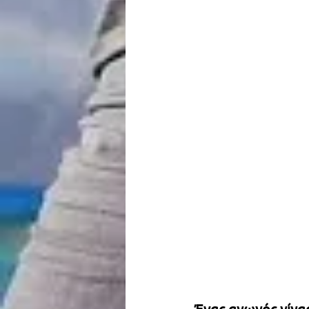
Ένας αγωγός-γίγα