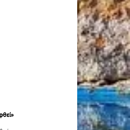
φθεί»