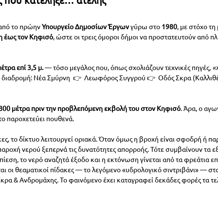
από το πρώην 
Υπουργείο Δημοσίων Έργων
 γύρω στο 
1980
, με στόχο τ
η έως τον Κηφισό
, ώστε οι τρεις όμοροι δήμοι να προστατευτούν από π
μέτρα επί 3,5 μ.
 — τόσο μεγάλος που, όπως σχολιάζουν τεχνικές πηγές,
 «
 διαδρομή: Νέα Σμύρνη  👉  Λεωφόρος Συγγρού 👉  Οδός Σκρα (Καλλιθέ
800 μέτρα πριν την προβλεπόμενη εκβολή του στον Κηφισό
. Άρα, ο αγω
το παροχετεύει πουθενά.
ες, το δίκτυο λειτουργεί οριακά. Όταν όμως η βροχή είναι σφοδρή ή πα
παροχή νερού ξεπερνά τις δυνατότητες απορροής. Τότε συμβαίνουν τα ε
ό πίεση, το νερό αναζητά έξοδο και η εκτόνωση γίνεται από τα φρεάτια ε
αι οι θεαματικοί πίδακες — το λεγόμενο «υδρολογικό σιντριβάνι» — στ
κρα & Ανδρομάχης. Το φαινόμενο έχει καταγραφεί δεκάδες φορές τα τελ