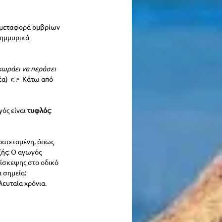
η μεταφορά ομβρίων 
λημμυρικά 
χωράει να περάσει 
α)  👉  Κάτω από 
γός είναι 
τυφλός
: 
ρατεταμένη, όπως 
ξής: Ο αγωγός 
πίσκεψης στο οδικό 
α σημεία:
ευταία χρόνια.