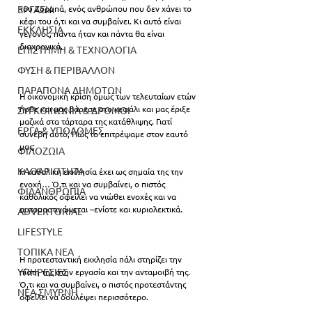
ΕΡΓΑΣΙΑ
του Ζορμπά, ενός ανθρώπου που δεν χάνει το 
κέφι του ό,τι και να συμβαίνει. Κι αυτό είναι 
ΕΚΚΛΗΣΙΑ
γεγονός, πάντα ήταν και πάντα θα είναι 
διαχρονικά.
ΕΠΙΣΤΗΜΗ & ΤΕΧΝΟΛΟΓΙΑ
ΦΥΣΗ & ΠΕΡΙΒΑΛΛΟΝ
ΠΑΡΑΠΟΝΑ ΔΗΜΟΤΩΝ
Η οικονομική κρίση όμως των τελευταίων ετών 
ήρθε και μας βάρεσε στο κεφάλι και μας έριξε 
ΣΥΓΚΟΙΝΩΝΙΑ & ΔΡΟΜΟΙ
μαζικά στα τάρταρα της κατάθλιψης. Γιατί 
ΕΡΓΑ & ΥΠΟΔΟΜΕΣ
συνέβη αυτό; Πώς το επιτρέψαμε στον εαυτό 
μας;
ΦΙΛΟΖΩΙΑ
ΚΑΘΑΡΙΟΤΗΤΑ
Η καθολική εκκλησία έχει ως σημαία της την 
ενοχή… Ό,τι και να συμβαίνει, ο πιστός 
ΦΙΛΑΝΘΡΩΠΙΑ
καθολικός οφείλει να νιώθει ενοχές και να 
αυτομαστιγώνεται –ενίοτε και κυριολεκτικά.
ADVERTORIAL
LIFESTYLE
ΤΟΠΙΚΑ ΝΕΑ
Η προτεσταντική εκκλησία πάλι στηρίζει την 
ΥΠΗΡΕΣΙΕΣ
πίστη της στην εργασία και την ανταμοιβή της. 
Ό,τι και να συμβαίνει, ο πιστός προτεστάντης 
ΝΕΑ ΣΜΥΡΝΗ
οφείλει να δουλέψει περισσότερο.