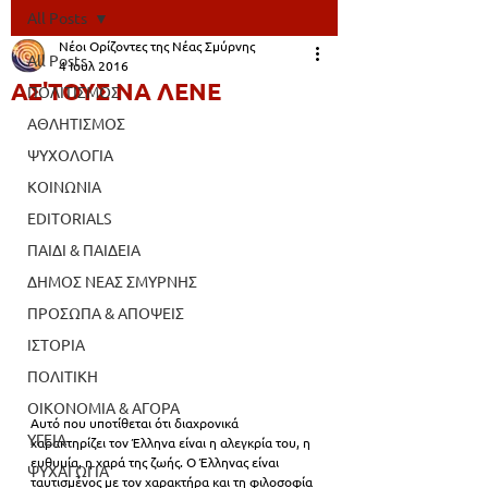
All Posts
Νέοι Ορίζοντες της Νέας Σμύρνης
All Posts
4 Ιουλ 2016
ΑΣ'ΤΟΥΣ ΝΑ ΛΕΝΕ
ΠΟΛΙΤΙΣΜΟΣ
ΑΘΛΗΤΙΣΜΟΣ
ΨΥΧΟΛΟΓΙΑ
ΚΟΙΝΩΝΙΑ
EDITORIALS
ΠΑΙΔΙ & ΠΑΙΔΕΙΑ
ΔΗΜΟΣ ΝΕΑΣ ΣΜΥΡΝΗΣ
ΠΡΟΣΩΠΑ & ΑΠΟΨΕΙΣ
ΙΣΤΟΡΙΑ
ΠΟΛΙΤΙΚΗ
ΟΙΚΟΝΟΜΙΑ & ΑΓΟΡΑ
Αυτό που υποτίθεται ότι διαχρονικά 
ΥΓΕΙΑ
χαρακτηρίζει τον Έλληνα είναι η αλεγκρία του, η 
ευθυμία, η χαρά της ζωής. Ο Έλληνας είναι 
ΨΥΧΑΓΩΓΙΑ
ταυτισμένος με τον χαρακτήρα και τη φιλοσοφία 