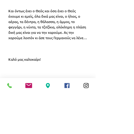
Και όντως έχει ο Θεός και όσα έχει ο Θεός 
έχουμε κι εμείς, όλα δικά μας είναι, ο ήλιος, ο 
αέρας, τα δέντρα, η θάλασσα, η άμμος, το 
φεγγάρι, η νύχτα, τα τζιτζίκια, ολόκληρη η πλάση 
δική μας είναι για να την χαρούμε. Ας την 
χαρούμε λοιπόν κι άσε τους Γερμανούς να λένε…
Καλό μας καλοκαίρι!
Alexia Iliadou
Εμφάνιση όλων
Σχετικές αναρτήσεις