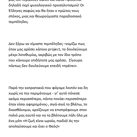
δηλαδή περί ψυχολογικού προσηλυτισμού! Οι 
Έλληνες σαφώς και θα ήταν ο πρώτος τους 
στόχος, μιας και θεωρούμαστε παραδοσιακά 
τεμπέληδες.
Δεν ξέρω αν είμαστε τεμπέληδες –νομίζω πως 
όταν μας αρέσει κάποιο project, το δουλεύουμε  
μέχρι λιποθυμίας, ακριβώς με τον ίδιο τρόπο 
που κάνουμε οτιδήποτε μας αρέσει.  Σίγουρα 
πάντως δεν δουλεύουμε επειδή «πρέπει».
Παρά την κατραπακιά που φάγαμε λοιπόν και δη 
χωρίς να την περιμένουμε - γι’ αυτό πόνεσε 
ακόμα περισσότερο, πάντα πονάει περισσότερο 
όταν είσαι αφηρημένος-, σιγά-σιγά το βλέπω, το 
διαισθάνομαι, αρχίζουμε να επιστρέφουμε στον 
παλιό μας εαυτό και να τα βλέπουμε πάλι όλα με 
ένα μάτι «Η ζωή είναι ωραία, παιδιά! Ας την 
απολαύσουμε και έχει ο Θεός!»