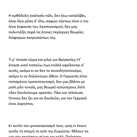
Η ορθόδοξη εκκλησία πάλι, δεν έχω καταλάβει, 
είναι λίγο μέσα σ’ όλα, σαφώς πάντως είναι η πιο 
ήπια έκφανση του Χριστιανισμού, δεν μας 
πολυπιέζει παρά τις όποιες περίεργες θεωρίες 
διάφορων εκπροσώπων της.
Τι μ’ έπιασε τώρα και μιλώ για θρησκείες; Μ’ 
έπιασε γιατί πιστεύω πως πολλά οφείλονται σ’ 
αυτές, ακόμα κι αν δεν το συνειδητοποιούμε, 
ακόμα κι αν δηλώνουμε άθεοι. Ο Γερμανός είναι 
ποτισμένος προτεσταντισμό, δεν μας βλέπει με 
μισό μάτι τυχαία, μας θεωρεί κατώτερους διότι 
«δεν δουλεύουμε αρκετά». Πάει και τελείωσε. 
Όποιος δεν ζει για να δουλεύει, για τον Γερμανό 
είναι άχρηστος.
Κι αυτόν τον ψυχαναγκασμό τους -μιας κι έχουν 
αυτήν τη στιγμή τα ηνία της Ευρώπης- θέλουν να 
μας τον περάσουν σώνει και καλά. Πρόκειται 