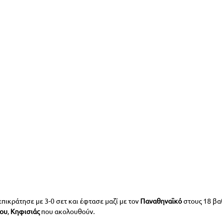
επικράτησε με 3-0 σετ και έφτασε μαζί με τον 
Παναθηναϊκό 
στους 18 βα
ου
, 
Κηφισιάς
 που ακολουθούν.