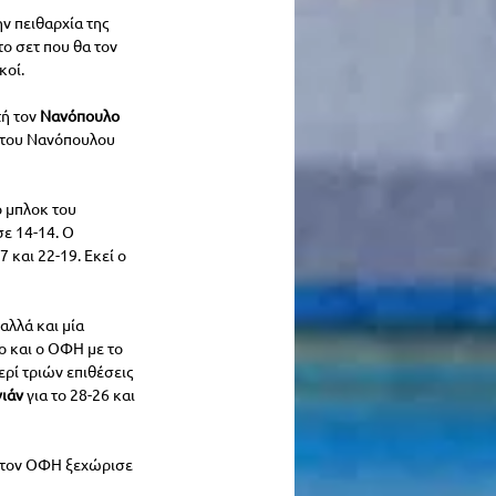
ν πειθαρχία της 
ο σετ που θα τον 
κοί.
ή τον 
Νανόπουλο 
 του Νανόπουλου 
ο μπλοκ του 
ε 14-14. Ο 
και 22-19. Εκεί ο 
αλλά και μία 
ο και ο ΟΦΗ με το 
ερί τριών επιθέσεις 
ιάν 
για το 28-26 και 
 τον ΟΦΗ ξεχώρισε 