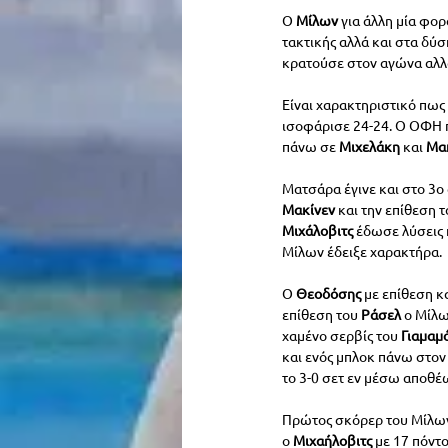
Ο 
Μίλων 
για άλλη μία φορ
τακτικής αλλά και στα δύσ
κρατούσε στον αγώνα αλλά
Είναι χαρακτηριστικό πως
ισοφάρισε 24-24. Ο ΟΦΗ π
πάνω σε 
Μιχελάκη 
και 
Μακ
Ματσάρα έγινε και στο 3ο
Μακίνεν 
και την επίθεση τ
Μιχάλοβιτς 
έδωσε λύσεις 
Μίλων έδειξε χαρακτήρα.
Ο 
Θεοδόσης 
με επίθεση κ
επίθεση του 
Ράσελ 
ο Μίλω
χαμένο σερβίς του 
Γιαμαμό
και ενός μπλοκ πάνω στον
το 3-0 σετ εν μέσω αποθέ
Πρώτος σκόρερ του Μίλων
ο 
Μιχαήλοβιτς 
με 17 πόντο