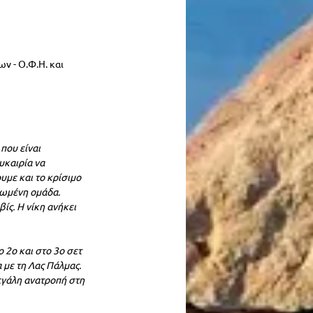
ν - Ο.Φ.Η. και 
που είναι 
υκαιρία να 
με και το κρίσιμο 
νωμένη ομάδα. 
ς. Η νίκη ανήκει 
 2ο και στο 3ο σετ 
με τη Λας Πάλμας. 
εγάλη ανατροπή στη 