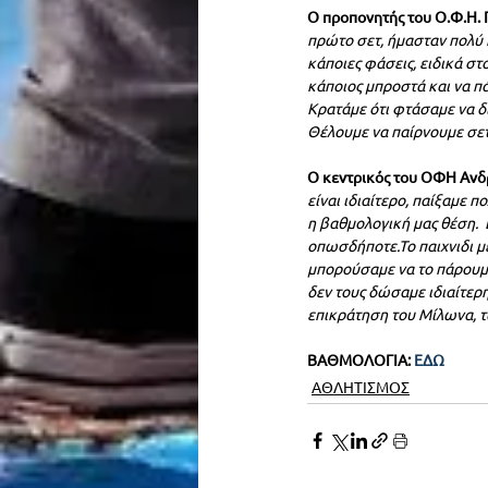
Ο προπονητής του Ο.Φ.Η. 
πρώτο σετ, ήμασταν πολύ 
κάποιες φάσεις, ειδικά στ
κάποιος μπροστά και να π
Κρατάμε ότι φτάσαμε να δι
Θέλουμε να παίρνουμε σετ,
Ο κεντρικός του ΟΦΗ Ανδρ
είναι ιδιαίτερο, παίξαμε π
η βαθμολογική μας θέση.  
οπωσδήποτε.Το παιχνιδι με
μπορούσαμε να το πάρουμε
δεν τους δώσαμε ιδιαίτερη
επικράτηση του Μίλωνα, τ
ΒΑΘΜΟΛΟΓΙΑ: 
ΕΔΩ
ΑΘΛΗΤΙΣΜΟΣ