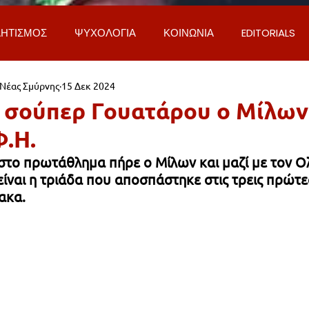
ΗΤΙΣΜΟΣ
ΨΥΧΟΛΟΓΙΑ
ΚΟΙΝΩΝΙΑ
EDITORIALS
 Νέας Σμύρνης
15 Δεκ 2024
ΡΟΣΩΠΑ & ΑΠΟΨΕΙΣ
ΙΣΤΟΡΙΑ
ΠΟΛΙΤΙΚΗ
ΟΙΚΟΝ
 σούπερ Γουατάρου ο Μίλων
Φ.Η.
ΕΚΚΛΗΣΙΑ
ΕΠΙΣΤΗΜΗ & ΤΕΧΝΟΛΟΓΙΑ
ΦΥΣΗ & ΠΕΡΙ
 στο πρωτάθλημα πήρε ο Μίλων και μαζί με τον Ο
ίναι η τριάδα που αποσπάστηκε στις τρεις πρώτες
ακα. 
ΓΚΟΙΝΩΝΙΑ & ΔΡΟΜΟΙ
ΕΡΓΑ & ΥΠΟΔΟΜΕΣ
ΦΙΛΟΖΩΙ
AL
LIFESTYLE
ΤΟΠΙΚΑ ΝΕΑ
ΥΠΗΡΕΣΙΕΣ
ΝΕΑ