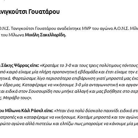
νιγκούτσι Γουατάρου
.Ν.Σ. Τανιγκούτσι Γουατάρου αναδείχτηκε MVP του αγώνα Α.Ο.Ν.Σ. Μίλω
ο του Μίλωνα
 Μιχάλη Σακελλαρίδη.
 Σάκης Ψάρρας είπε:
«Κρατάμε το 3-0 και τους τρεις πολύτιμους πόντους 
από καιρό είχαμε μία πλήρη προπονητική εβδομάδα και έτσι είχαμε την ε
ικά. Φορτώσαμε λίγο περισσότερο επιβάρυνση γιατί μπροστά μας έχου
ην έδρα μας. Καταφέραμε να νικήσουμε 3-0 μία ανταγωνιστική και οργα
αι ειδικά στον Σουσουρίδη που μπήκε αλλαγή και μας βοήθησε στο σερβί
ς. Μπράβο τους».
ου Μίλωνα Κάιλ Ράσελ είπε:
«Ήταν ένα πολύ δύσκολο παιχνίδι ειδικά στο
ατροπές και καταφέραμε να νικήσουμε. Κοιτάμε μπροστά και τον αγώνα 
 πρώτο αγώνα αλλά πιστεύω και ελπίζω πως μπορούμε να κάνουμε μία μ