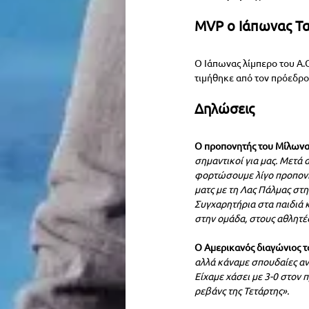
MVP ο Ιάπωνας Τα
Ο Ιάπωνας λίμπερο του Α.Ο
τιμήθηκε από τον πρόεδρ
Δηλώσεις
Ο προπονητής του Μίλωνα
σημαντικοί για μας. Μετά 
φορτώσουμε λίγο προπονητ
ματς με τη Λας Πάλμας στ
Συγχαρητήρια στα παιδιά κ
στην ομάδα, στους αθλητέ
Ο Αμερικανός διαγώνιος τ
αλλά κάναμε σπουδαίες αν
Είχαμε χάσει με 3-0 στον
ρεβάνς της Τετάρτης».