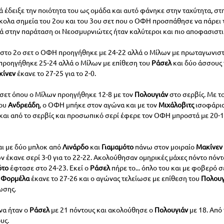
ά έδειξε την ποιότητα του ως ομάδα και αυτό φάνηκε στην ταχύτητα, στη
κολα σημεία του 2ου και του 3ου σετ που ο ΟΦΗ προσπάθησε να πάρει τ
 στην παράταση οι Νεοσμυρνιώτες ήταν καλύτεροι και πιο αποφασιστι
 στο 2ο σετ ο ΟΦΗ προηγήθηκε με 24-22 αλλά ο Μίλων με πρωταγωνιστ
ροηγήθηκε 25-24 αλλά ο Μίλων με επίθεση του 
Ράσελ 
και δύο άσσους
ίνεν 
έκανε το 27-25 για το 2-0.
 σετ όπου ο Μίλων προηγήθηκε 12-8 με τον 
Πολουγιάν 
στο σερβίς. Με τ
ου 
Ανδρεάδη
,
ο ΟΦΗ μπήκε στον αγώνα και με τον 
Μιχάλοβιτς 
ισοφάρισ
και από το σερβίς και προσωπικό σερί έφερε τον ΟΦΗ μπροστά με 20-17 
αι με δύο μπλοκ από 
Λινάρδο 
και 
Γιαμαμότο 
πάνω στον μοιραίο 
Μακίνεν 
ν έκανε σερί 3-0 για το 22-22. Ακολούθησαν ομηρικές μάχες πόντο πόντ
το 
έφτασε στο 24-23. Εκεί ο 
Ράσελ 
πήρε το... όπλο του και με φοβερό σ
 
Φορμέλα 
έκανε το 27-26 και ο αγώνας τελείωσε με επίθεση του 
Πολουγ
ωσης.
α ήταν ο 
Ράσελ 
με 21 πόντους και ακολούθησε ο 
Πολουγιάν 
με 18. Από
υς.