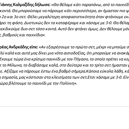
Γιάννης Καλμαζίδης δήλωσε:
«Θα θέλαμε κάτι παραπάνω, από το παιχνίδι
κοντά. Θα μπορούσαμε να πάρουμε κάτι περισσότερο, αν ήμασταν πιο ψ
ο 2ο και 3ο σετ. Θέλει μεγαλύτερη αποφασιστικότητα όταν φτάνουμε εκε
άρει τη φάση. Δυστυχώς δεν τα καταφέραμε και χάσαμε με 3-0. Θα θέλα
εκδικούμε δυο σετ τόσο κοντά. Αυτό δεν φτάνει όμως. Δεν θέλουμε μόν
 βαθμούς και παιχνίδια».
έας Ανδρεάδης είπε:
«Αν εξαιρέσουμε το πρώτο σετ, μέχρι να μπούμε σ
ολύ καλά και αυτό μας δίνει μια νότα αισιοδοξίας, ότι μπορούμε να ανακ
Εχουμε τώρα ένα κρίσιμο παιχνίδι με τον Πήγασο, το οποίο πρέπει να κ
 το Μίλωνα, το διαβάσαμε καλά, στο δεύτερο και το τρίτο σετ ήμασταν 
. Αξίζαμε να πάρουμε έστω ένα βαθμό σήμερα.Κάποια εύκολα λάθη, κά
 σημασία, μας κόστισαν στα κλεισίματα των σετ.Ετσι χάσαμε με 3-0. Είνα
ώρα βλέπουμε το παιχνίδι με την Πολίχνη».