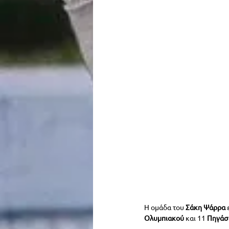
Η ομάδα του 
Σάκη Ψάρρα
 
Ολυμπιακού 
και 11 
Πηγάσ