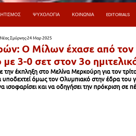
ΗΤΙΣΜΟΣ
ΨΥΧΟΛΟΓΙΑ
ΚΟΙΝΩΝΙΑ
EDITORIALS
 Νέας Σμύρνης
24 Μαρ 2025
ΡΟΣΩΠΑ & ΑΠΟΨΕΙΣ
ΙΣΤΟΡΙΑ
ΠΟΛΙΤΙΚΗ
ΟΙΚΟΝ
ρών: Ο Μίλων έχασε από τον
με 3-0 σετ στον 3ο ημιτελικ
ΕΚΚΛΗΣΙΑ
ΕΠΙΣΤΗΜΗ & ΤΕΧΝΟΛΟΓΙΑ
ΦΥΣΗ & ΠΕΡΙ
 την έκπληξη στο Μελίνα Μερκούρη για τον τρίτο
 υποδεχτεί όμως τον Ολυμπιακό στην έδρα του γ
α ισοφαρίσει και να οδηγήσει την πρόκριση σε 
ΓΚΟΙΝΩΝΙΑ & ΔΡΟΜΟΙ
ΕΡΓΑ & ΥΠΟΔΟΜΕΣ
ΦΙΛΟΖΩΙ
AL
LIFESTYLE
ΤΟΠΙΚΑ ΝΕΑ
ΥΠΗΡΕΣΙΕΣ
ΝΕΑ