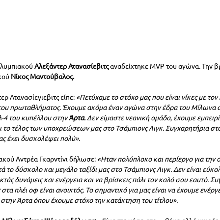
Ολυμπιακού 
Αλεξάντερ Ατανασίεβιτς 
αναδείχτηκε MVP του αγώνα. Την β
κού 
Νίκος Μαντούβαλος.
ρ Ατανασίεγιεβιτς είπε: 
«Πετύχαμε το στόχο μας που είναι νίκες με τον
του πρωταθλήματος. Έχουμε ακόμα έναν αγώνα στην έδρα του Μίλωνα α
λ-4 του κυπέλλου στην 
Άρτα.
 Δεν είμαστε νεανική ομάδα, έχουμε εμπειρί
ι το τέλος των υποχρεώσεων μας στο Τσάμπιονς Λιγκ. Συγχαρητήρια στο
ας έχει δυσκολέψει πολύ».
κού Αντρέα Γκαρντίνι δήλωσε: 
«Ηταν πολύπλοκο και περίεργο για την 
ά το δύσκολο και μεγάλο ταξίδι μας στο Τσάμπιονς Λιγκ. Δεν είναι εύκο
κτάς δυνάμεις και ενέργεια και να βρίσκεις πάλι τον καλό σου εαυτό. Σ
τα πλέι οφ είναι ανοικτός. Το σημαντικό για μας είναι να έχουμε ενέργε
 στην Άρτα όπου έχουμε στόχο την κατάκτηση του τίτλου».