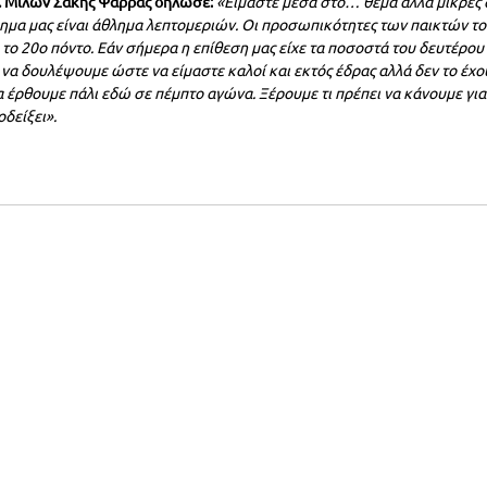
Σ. Μίλων Σάκης Ψάρρας δήλωσε:
«Είμαστε μέσα στο… θέμα αλλά μικρές 
λημα μας είναι άθλημα λεπτομεριών. Οι προσωπικότητες των παικτών τ
 το 20ο πόντο. Εάν σήμερα η επίθεση μας είχε τα ποσοστά του δευτέρου
να δουλέψουμε ώστε να είμαστε καλοί και εκτός έδρας αλλά δεν το έχο
 έρθουμε πάλι εδώ σε πέμπτο αγώνα. Ξέρουμε τι πρέπει να κάνουμε για
οδείξει».