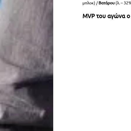
μπλοκ) /
 Βατάρου
 (λ. – 32
MVP του αγώνα ο 