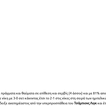
 πράγματα και θαύματα σε επίθεση και σερβίς (4 άσσοι) και με 81% απ
νίκη με 3-0 σετ κάνοντας έτσι το 2-1 στις νίκες στη σειρά των ημιτελι
δειξε ανεπηρέαστος από την υπερπροσπάθεια του 
Τσάμπιονς Λιγκ 
και έ