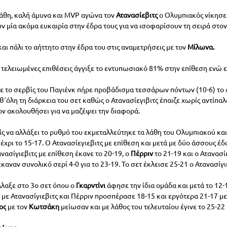
λάθη, καλή άμυνα και MVP αγώνα τον 
Ατανασίεβιτς 
ο Ολυμπιακός νίκησε 
 μία ακόμα ευκαιρία στην έδρα τους για να ισοφαρίσουν τη σειρά στον 
ι πάλι το αήττητο στην έδρα του στις αναμετρήσεις με τον 
Μίλωνα.
 τελειωμένες επιθέσεις άγγιξε το εντυπωσιακό 81% στην επίθεση ενώ ε
με το σερβίς του Παγιένκ πήρε προβάδισμα τεσσάρων πόντων (10-6) το 
΄όλη τη διάρκεια του σετ καθώς ο Ατανασίεγιβιτς έπαιζε χωρίς αντίπαλο
ν ακολουθήσει για να μαζέψει την διαφορά.
ς να αλλάξει το ρυθμό του εκμεταλλεύτηκε τα λάθη του Ολυμπιακού και
χρι το 15-17. Ο Ατανασίεγιεβιτς με επίθεση και μετά με δύο άσσους 
ανασίγιεβιτς με επίθεση έκανε το 20-19, ο 
Πέρριν 
το 21-19 και ο Ατανασί
έκαναν συνολικό σερί 4-0 για το 23-19. Το σετ έκλεισε 25-21 ο Ατανασίγι
λαξε στο 3ο σετ όπου ο 
Γκαρντίνι
 άφησε την ίδια ομάδα και μετά το 12-
με Ατανασίγιεβιτς και Πέρριν προσπέρασε 18-15 και εργότερα 21-17 με 
ος
 με τον 
Κωτσάκη 
μείωσαν και με λάθος του τελευταίου έγινε το 25-22 κ