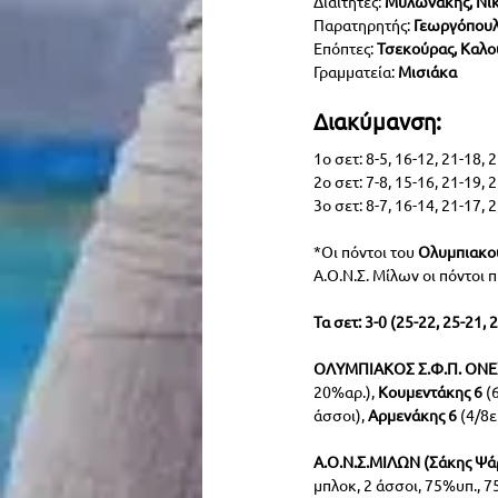
Διαιτητές: 
Μυλωνάκης, Νικ
Παρατηρητής:
 Γεωργόπου
Επόπτες: 
Τσεκούρας, Καλο
Γραμματεία: 
Μισιάκα
Διακύμανση:
1ο σετ: 8-5, 16-12, 21-18, 
2ο σετ: 7-8, 15-16, 21-19, 
3ο σετ: 8-7, 16-14, 21-17, 
*Οι πόντοι του 
Ολυμπιακο
Α.Ο.Ν.Σ. Μίλων οι πόντοι 
Τα σετ: 3-0 (25-22, 25-21, 
ΟΛΥΜΠΙΑΚΟΣ Σ.Φ.Π. ΟΝΕΧ (
20%αρ.), 
Κουμεντάκης 6
 (
άσσοι), 
Αρμενάκης 6
 (4/8ε
Α.Ο.Ν.Σ.ΜΙΛΩΝ (Σάκης Ψά
μπλοκ, 2 άσσοι, 75%υπ., 7