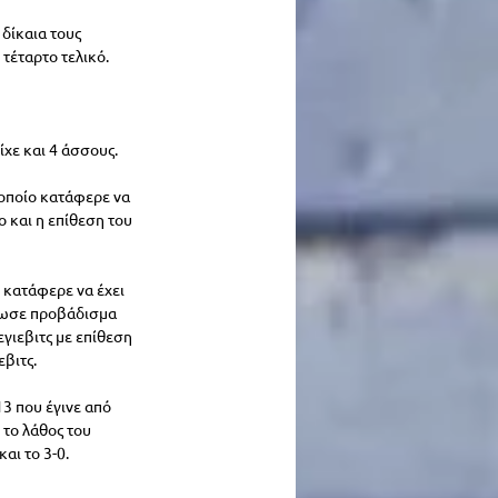
δίκαια τους 
τέταρτο τελικό. 
ίχε και 4 άσσους.
οποίο κατάφερε να 
 και η επίθεση του 
 κατάφερε να έχει 
έδωσε προβάδισμα 
εγιεβιτς με επίθεση 
εβιτς.
13 που έγινε από 
το λάθος του 
αι το 3-0.