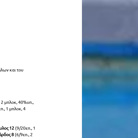
άλων και του 
, 2 μπλοκ, 40%υπ., 
π., 1 μπλοκ, 4 
υλος 12
 (9/20επ., 1 
άρδος 8 
(6/9επ., 2 