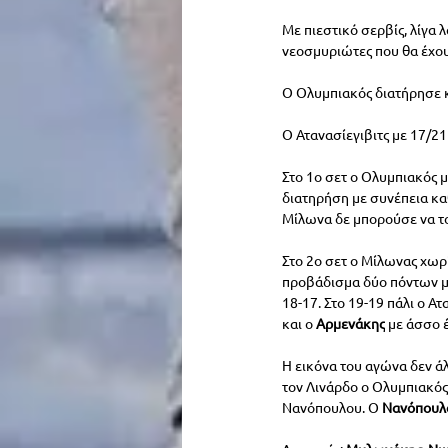
Με πιεστικό σερβίς, λίγα 
νεοσμυριώτες που θα έχουν
Ο Ολυμπιακός διατήρησε κα
Ο Ατανασίεγιβιτς με 17/21
Στο 1ο σετ ο Ολυμπιακός 
διατηρήση με συνέπεια καθ
Μίλωνα δε μπορούσε να το
Στο 2ο σετ ο Μίλωνας χωρί
προβάδισμα δύο πόντων μέ
18-17. Στο 19-19 πάλι ο Ατ
και ο 
Αρμενάκης
 με άσσο 
Η εικόνα του αγώνα δεν άλ
τον Λινάρδο ο Ολυμπιακός 
Νανόπουλου. Ο 
Νανόπουλ