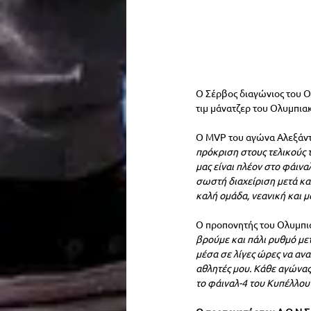
Ο Σέρβος διαγώνιος του 
τιμ μάνατζερ του Ολυμπια
Ο MVP του αγώνα Αλεξάντε
πρόκριση στους τελικούς 
μας είναι πλέον στο φάινα
σωστή διαχείριση μετά κα
καλή ομάδα, νεανική και μ
Ο προπονητής του Ολυμπια
βρούμε και πάλι ρυθμό μετ
μέσα σε λίγες ώρες να ανα
αθλητές μου. Κάθε αγώνας σ
το φάιναλ-4 του Κυπέλλου