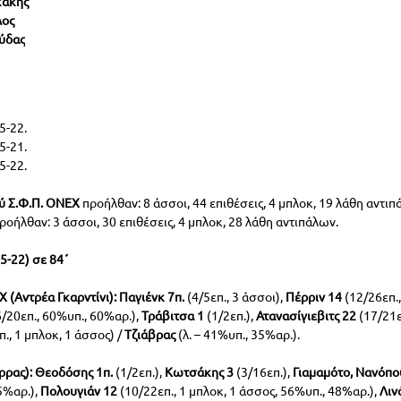
άκης 
λος
ύδας
25-22.
25-21.
25-22.
ύ Σ.Φ.Π. ΟΝΕΧ
 προήλθαν: 8 άσσοι, 44 επιθέσεις, 4 μπλοκ, 19 λάθη αντιπ
προήλθαν: 3 άσσοι, 30 επιθέσεις, 4 μπλοκ, 28 λάθη αντιπάλων.
25-22) σε 84΄
Αντρέα Γκαρντίνι): Παγιένκ 7π.
 (4/5επ., 3 άσσοι), 
Πέρριν 14
 (12/26επ.
6/20επ., 60%υπ., 60%αρ.), 
Τράβιτσα 1
 (1/2επ.), 
Ατανασίγιεβιτς 22
 (17/21ε
π., 1 μπλοκ, 1 άσσος) / 
Τζιάβρας 
(λ. – 41%υπ., 35%αρ.).
ρρας):
Θεοδόσης 1π.
 (1/2επ.), 
Κωτσάκης 3
 (3/16επ.),
 Γιαμαμότο, Νανόπο
5%αρ.),
 Πολουγιάν 12
 (10/22επ., 1 μπλοκ, 1 άσσος, 56%υπ., 48%αρ.),
 Λιν