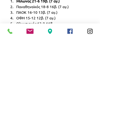
Μίλωνας 21-6 19β. (7 αγ.)
Παναθηναϊκός 18-8 16β. (7 αγ.)
ΠΑΟΚ 16-10 13β. (7 αγ.)
ΟΦΗ 15-12 12β. (7 αγ.)
Ολυμπιακός 13-9 11β.
Καλαμάτα 80 11-11 9β.
Φοίνικας Σύρου 6-13 6β.
Πανιώνιος 7-16 4β.
Φλοίσβος Π. Φαλήρου 4-15 3β.
ΑΟΠ Κηφισιάς 5-16 3β.
ΑΘΛΗΤΙΣΜΟΣ
ΝΕΑ ΣΜΥΡΝΗ
Εμφάνιση όλων
Σχετικές αναρτήσεις