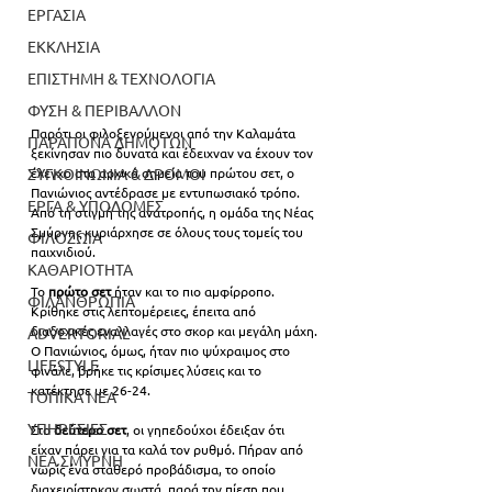
ΕΡΓΑΣΙΑ
ΕΚΚΛΗΣΙΑ
ΕΠΙΣΤΗΜΗ & ΤΕΧΝΟΛΟΓΙΑ
ΦΥΣΗ & ΠΕΡΙΒΑΛΛΟΝ
Παρότι οι φιλοξενούμενοι από την Καλαμάτα 
ΠΑΡΑΠΟΝΑ ΔΗΜΟΤΩΝ
ξεκίνησαν πιο δυνατά και έδειχναν να έχουν τον 
έλεγχο στα αρχικά σημεία του πρώτου σετ, ο 
ΣΥΓΚΟΙΝΩΝΙΑ & ΔΡΟΜΟΙ
Πανιώνιος αντέδρασε με εντυπωσιακό τρόπο. 
ΕΡΓΑ & ΥΠΟΔΟΜΕΣ
Από τη στιγμή της ανατροπής, η ομάδα της Νέας 
Σμύρνης κυριάρχησε σε όλους τους τομείς του 
ΦΙΛΟΖΩΙΑ
παιχνιδιού.
ΚΑΘΑΡΙΟΤΗΤΑ
Το 
πρώτο σετ
 ήταν και το πιο αμφίρροπο. 
ΦΙΛΑΝΘΡΩΠΙΑ
Κρίθηκε στις λεπτομέρειες, έπειτα από 
διαδοχικές εναλλαγές στο σκορ και μεγάλη μάχη. 
ADVERTORIAL
Ο Πανιώνιος, όμως, ήταν πιο ψύχραιμος στο 
LIFESTYLE
φινάλε, βρήκε τις κρίσιμες λύσεις και το 
κατέκτησε με 26-24.
ΤΟΠΙΚΑ ΝΕΑ
ΥΠΗΡΕΣΙΕΣ
Στο 
δεύτερο σετ
, οι γηπεδούχοι έδειξαν ότι 
είχαν πάρει για τα καλά τον ρυθμό. Πήραν από 
ΝΕΑ ΣΜΥΡΝΗ
νωρίς ένα σταθερό προβάδισμα, το οποίο 
διαχειρίστηκαν σωστά, παρά την πίεση που 