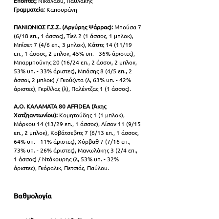
Επόπτες: 
Νικολάου, Παυλάκης
Γραμματεία
: Καπουράνη
ΠΑΝΙΩΝΙΟΣ Γ.Σ.Σ. (Αργύρης Ψάρρας): 
Μπούσα 7 
(6/18 επ., 1 άσσος), Τίελ 2 (1 άσσος, 1 μπλοκ), 
Μπίσετ 7 (4/6 επ., 3 μπλοκ), Κάτιτς 14 (11/19 
επ., 1 άσσος, 2 μπλοκ, 45% υπ. - 36% άριστες), 
Μπαρμπούνης 20 (16/24 επ., 2 άσσοι, 2 μπλοκ, 
53% υπ. - 33% άριστες), Μπάσης 8 (4/5 επ., 2 
άσσοι, 2 μπλοκ) / Γκούζντα (λ, 63% υπ. - 42% 
άριστες), Γκρίλλας (λ), Παλέντζας 1 (1 άσσος).
Α.Ο. ΚΑΛΑΜΑΤΑ 80 AFFIDEA (Άκης 
Χατζηαντωνίου): 
Κομητούδης 1 (1 μπλοκ), 
Μάρκου 14 (13/29 επ., 1 άσσος), Λίσον 11 (9/15 
επ., 2 μπλοκ), Κοβάτσεβιτς 7 (6/13 επ., 1 άσσος, 
64% υπ. - 11% άριστες), Χόρβαθ 7 (7/16 επ., 
73% υπ. - 26% άριστες), Μανωλάκης 3 (2/4 επ., 
1 άσσος) / Ντάκουρης (λ, 53% υπ. - 32% 
άριστες), Γκόραλικ, Πετσιάς, Παύλου.
Βαθμολογία