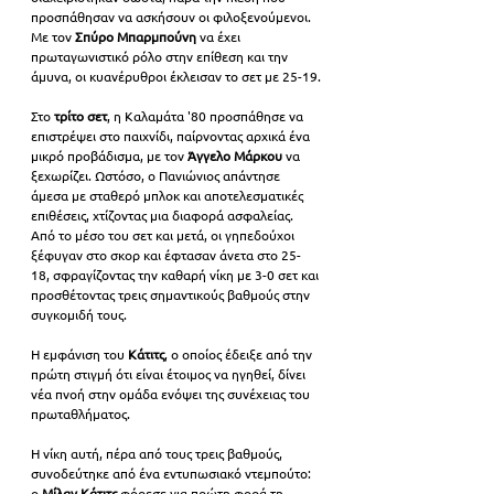
προσπάθησαν να ασκήσουν οι φιλοξενούμενοι. 
Με τον 
Σπύρο Μπαρμπούνη
 να έχει 
πρωταγωνιστικό ρόλο στην επίθεση και την 
άμυνα, οι κυανέρυθροι έκλεισαν το σετ με 25-19.
Στο 
τρίτο σετ
, η Καλαμάτα '80 προσπάθησε να 
επιστρέψει στο παιχνίδι, παίρνοντας αρχικά ένα 
μικρό προβάδισμα, με τον 
Άγγελο Μάρκου
 να 
ξεχωρίζει. Ωστόσο, ο Πανιώνιος απάντησε 
άμεσα με σταθερό μπλοκ και αποτελεσματικές 
επιθέσεις, χτίζοντας μια διαφορά ασφαλείας. 
Από το μέσο του σετ και μετά, οι γηπεδούχοι 
ξέφυγαν στο σκορ και έφτασαν άνετα στο 25-
18, σφραγίζοντας την καθαρή νίκη με 3-0 σετ και 
προσθέτοντας τρεις σημαντικούς βαθμούς στην 
συγκομιδή τους.
Η εμφάνιση του 
Κάτιτς
, ο οποίος έδειξε από την 
πρώτη στιγμή ότι είναι έτοιμος να ηγηθεί, δίνει 
νέα πνοή στην ομάδα ενόψει της συνέχειας του 
πρωταθλήματος.
Η νίκη αυτή, πέρα από τους τρεις βαθμούς, 
συνοδεύτηκε από ένα εντυπωσιακό ντεμπούτο: 
ο 
Μίλαν Κάτιτς
 φόρεσε για πρώτη φορά τη 