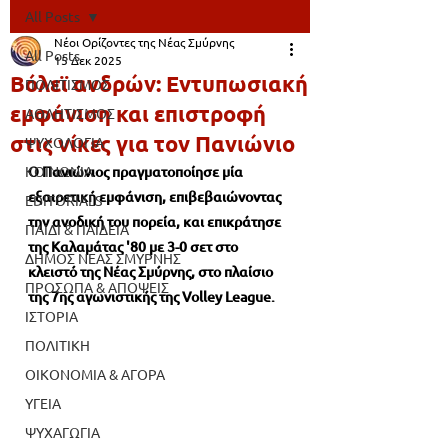
All Posts
Νέοι Ορίζοντες της Νέας Σμύρνης
All Posts
15 Δεκ 2025
Βόλεϊ ανδρών: Εντυπωσιακή
ΠΟΛΙΤΙΣΜΟΣ
εμφάνιση και επιστροφή
ΑΘΛΗΤΙΣΜΟΣ
στις νίκες για τον Πανιώνιο
ΨΥΧΟΛΟΓΙΑ
ΚΟΙΝΩΝΙΑ
Ο Πανιώνιος πραγματοποίησε μία 
εξαιρετική εμφάνιση, επιβεβαιώνοντας 
EDITORIALS
την ανοδική του πορεία, και επικράτησε 
ΠΑΙΔΙ & ΠΑΙΔΕΙΑ
της Καλαμάτας '80 με 3-0 σετ στο 
ΔΗΜΟΣ ΝΕΑΣ ΣΜΥΡΝΗΣ
κλειστό της Νέας Σμύρνης, στο πλαίσιο 
ΠΡΟΣΩΠΑ & ΑΠΟΨΕΙΣ
της 7ης αγωνιστικής της Volley League. 
ΙΣΤΟΡΙΑ
ΠΟΛΙΤΙΚΗ
ΟΙΚΟΝΟΜΙΑ & ΑΓΟΡΑ
ΥΓΕΙΑ
ΨΥΧΑΓΩΓΙΑ