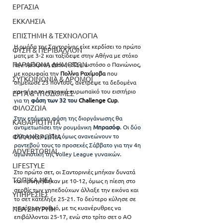
ΕΡΓΑΣΙΑ
ΕΚΚΛΗΣΙΑ
ΕΠΙΣΤΗΜΗ & ΤΕΧΝΟΛΟΓΙΑ
Η ομάδα της Σαντορίνης είχε κερδίσει το πρώτο 
ΦΥΣΗ & ΠΕΡΙΒΑΛΛΟΝ
ματς με 3-2 και ταξίδεψε στην Αθήνα με στόχο 
ΠΑΡΑΠΟΝΑ ΔΗΜΟΤΩΝ
την πρόκριση στους «32», ωστόσο ο Πανιώνιος, 
με κορυφαία την 
Πολίνα Ραχίμοβα 
που 
ΣΥΓΚΟΙΝΩΝΙΑ & ΔΡΟΜΟΙ
σημείωσε 23 πόντους, ανέτρεψε τα δεδομένα 
και πήρε το ιστορικό ευρωπαϊκό του εισιτήριο
ΕΡΓΑ & ΥΠΟΔΟΜΕΣ
για τη
 φάση των 32 του 
Challenge Cup
.
ΦΙΛΟΖΩΙΑ
Στην επόμενη φάση της διοργάνωσης θα 
ΚΑΘΑΡΙΟΤΗΤΑ
αντιμετωπίσει την ρουμάνικη 
Μπρασόφ
. Οι δύο 
ΦΙΛΑΝΘΡΩΠΙΑ
ελληνικές ομάδες όμως ανανεώνουν το 
ραντεβού τους το προσεχές Σάββατο για την 4η 
ADVERTORIAL
αγωνιστική της Volley League γυναικών.
LIFESTYLE
Στο πρώτο σετ, οι Σαντορινιές μπήκαν δυνατά 
ΤΟΠΙΚΑ ΝΕΑ
και προηγήθηκαν με 10-12, όμως η πίεση στο 
σερβίς των γηπεδούχων άλλαξε την εικόνα και 
ΥΠΗΡΕΣΙΕΣ
το σετ κατέληξε 25-21. Το δεύτερο κύλησε σε 
παρόμοιο ρυθμό, με τις κυανέρυθρες να 
ΝΕΑ ΣΜΥΡΝΗ
επιβάλλονται 25-17, ενώ στο τρίτο σετ ο ΑΟ 