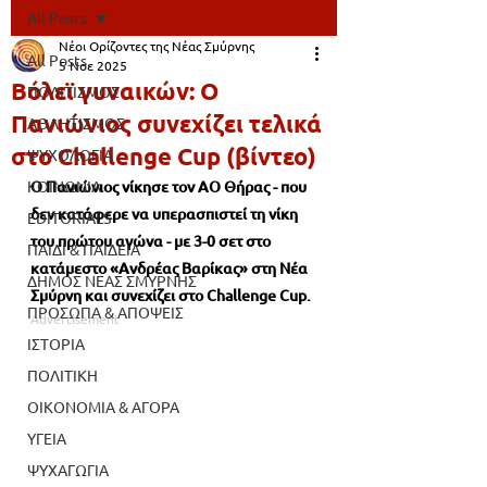
All Posts
Νέοι Ορίζοντες της Νέας Σμύρνης
All Posts
5 Νοε 2025
Βόλεϊ γυναικών: Ο
ΠΟΛΙΤΙΣΜΟΣ
Πανιώνιος συνεχίζει τελικά
ΑΘΛΗΤΙΣΜΟΣ
στο Challenge Cup (βίντεο)
ΨΥΧΟΛΟΓΙΑ
ΚΟΙΝΩΝΙΑ
Ο Πανιώνιος νίκησε τον ΑΟ Θήρας - που 
δεν κατάφερε να υπερασπιστεί τη νίκη 
EDITORIALS
του πρώτου αγώνα - με 3-0 σετ στο 
ΠΑΙΔΙ & ΠΑΙΔΕΙΑ
κατάμεστο «Ανδρέας Βαρίκας» στη Νέα 
ΔΗΜΟΣ ΝΕΑΣ ΣΜΥΡΝΗΣ
Σμύρνη και συνεχίζει στο Challenge Cup.
ΠΡΟΣΩΠΑ & ΑΠΟΨΕΙΣ
Advertisement
ΙΣΤΟΡΙΑ
ΠΟΛΙΤΙΚΗ
ΟΙΚΟΝΟΜΙΑ & ΑΓΟΡΑ
ΥΓΕΙΑ
ΨΥΧΑΓΩΓΙΑ