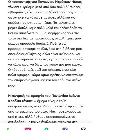
Ο προπονητής του Πανιωνίου Ντράγκαν Νέσιτς 
τόνισε:
 «Ήρθαμε μετά από δύο πολύ δύσκολες 
εβδομάδες, είχαμε ένα πολύ σκληρό πρόγραμμα 
σε ότι έχει να κάνει με τις ώρες αλλά και τις 
ομάδες που αντιμετωπίζαμε. Τις τελευταίες 
μέρες δουλέψαμε πολύ καλά και πλέον ήρθε το 
θετικό αποτέλεσμα. Είμαι περήφανος που στο 
τρίτο σετ δεν τα παρατήσαμε, οι αθλήτριες μου 
έκαναν σπουδαία δουλειά. Πρέπει να 
προσαρμοστούμε σε όλα, έχω στη διάθεση μου 
σπουδαίες αθλήτριες, αλλά είναι άνθρωποι και 
έχουν σκαμπανεβάσματα, εγώ αυτό που μπορώ 
να κάνω είναι να δίνω τον καλύτερο μου εαυτό. 
Ο κόσμος έπαιζε μαζί μας σήμερα, είναι κάτι 
πολύ όμορφο. Τώρα όμως πρέπει να σκεφτούμε 
τον επόμενο αγώνα μας και τον επόμενο στόχο 
μας».
Η κεντρική και αρχηγός του Πανιωνίου Ιωάννα 
Καρέλια τόνισε:
 «Σήμερα είχαμε έρθει 
αποφασισμένες να κερδίσουμε και φάνηκε αυτό 
από το ξεκίνημα του ματς. Ναι, προερχόμασταν 
από ήττες, αλλά ήρθαμε αποφασισμένες να 
αντιδράσουμε και να βγάλουμε ενέργεια στο 
γήπεδο. Είναι πολύ νωρίς ακόμη για να 