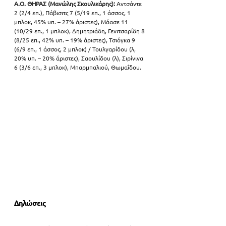
Α.Ο. ΘΗΡΑΣ (Μανώλης Σκουλικάρης):
 Αντσάντε 
2 (2/4 επ.), Πάβισιτς 7 (5/19 επ., 1 άσσος, 1 
μπλοκ, 45% υπ. – 27% άριστες), Μάασε 11 
(10/29 επ., 1 μπλοκ), Δημητριάδη, Γενιτσαρίδη 8 
(8/25 επ., 42% υπ. – 19% άριστες), Τσιόγκα 9 
(6/9 επ., 1 άσσος, 2 μπλοκ) / Τουλγαρίδου (λ, 
20% υπ. – 20% άριστες), Σαουλίδου (λ), Σιρίνινα 
6 (3/6 επ., 3 μπλοκ), Μπαρμπαλιού, Θωμαΐδου.
Δηλώσεις