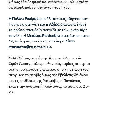
Θήρας έδειξε ψυχή και ενέργεια, χωρίς ωστόσο 
να ολοκληρώσει την αντεπίθεσή του. 
Η
 Πολίνα Ραχίμοβ
α με 23 πόντους οδήγησε τον 
Πανιώνιο στη νίκη και η 
Αζέρα 
διαγώνια έκανε 
το πρώτο σπουδαίο παιχνίδι με τη κυανέρυθρη 
φανέλα. Η 
Μπιάνκα Ριστίσεβιτς 
σταμάτησε στους 
14, ενώ η παρτενέρ της στα άκρα 
Λίτσα 
Ατανασίγιεβιτς
 πέτυχε 10.
Ο ΑΟ Θήρας, χωρίς την Αμερικανίδα ακραία 
Σιμόν Άμποτ
, πάλεψε σθεναρά, κυρίως στο τρίτο 
σετ, όπου έφτασε μια ανάσα από τη μείωση του 
σκορ. Με το σερβίς όμως της 
Εβελίνας Φλιάκου
και τις επιθέσεις της Ραχίμοβα, ο Πανιώνιος 
έκανε την ανατροπή, κλείνοντας το ματς στο 25-
23.