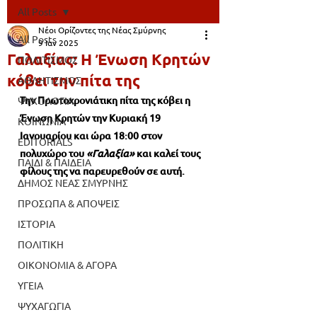
All Posts
Νέοι Ορίζοντες της Νέας Σμύρνης
All Posts
9 Ιαν 2025
Γαλαξίας: Η Ένωση Κρητών
ΠΟΛΙΤΙΣΜΟΣ
κόβει την πίτα της
ΑΘΛΗΤΙΣΜΟΣ
Την Πρωτοχρονιάτικη πίτα της κόβει η 
ΨΥΧΟΛΟΓΙΑ
Ένωση Κρητών την Κυριακή 19 
ΚΟΙΝΩΝΙΑ
Ιανουαρίου και ώρα 18:00 στον 
EDITORIALS
πολυχώρο του
 «Γαλαξία»
 και καλεί τους 
ΠΑΙΔΙ & ΠΑΙΔΕΙΑ
φίλους της να παρευρεθούν σε αυτή.
ΔΗΜΟΣ ΝΕΑΣ ΣΜΥΡΝΗΣ
ΠΡΟΣΩΠΑ & ΑΠΟΨΕΙΣ
ΙΣΤΟΡΙΑ
ΠΟΛΙΤΙΚΗ
ΟΙΚΟΝΟΜΙΑ & ΑΓΟΡΑ
ΥΓΕΙΑ
ΨΥΧΑΓΩΓΙΑ