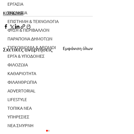
ΕΡΓΑΣΙΑ
Ένωση Κρητών
ΕΚΚΛΗΣΙΑ
ΚΟΙΝΩΝΙΑ
ΕΠΙΣΤΗΜΗ & ΤΕΧΝΟΛΟΓΙΑ
ΦΥΣΗ & ΠΕΡΙΒΑΛΛΟΝ
ΠΑΡΑΠΟΝΑ ΔΗΜΟΤΩΝ
ΣΥΓΚΟΙΝΩΝΙΑ & ΔΡΟΜΟΙ
Εμφάνιση όλων
Σχετικές αναρτήσεις
ΕΡΓΑ & ΥΠΟΔΟΜΕΣ
ΦΙΛΟΖΩΙΑ
ΚΑΘΑΡΙΟΤΗΤΑ
ΦΙΛΑΝΘΡΩΠΙΑ
ADVERTORIAL
LIFESTYLE
ΤΟΠΙΚΑ ΝΕΑ
ΥΠΗΡΕΣΙΕΣ
ΝΕΑ ΣΜΥΡΝΗ