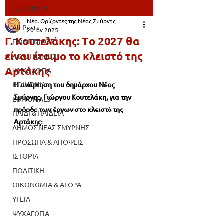
All Posts
Νέοι Ορίζοντες της Νέας Σμύρνης
All Posts
20 Ιαν 2025
Γ. Κουτελάκης: Tο 2027 θα
ΠΟΛΙΤΙΣΜΟΣ
είναι έτοιμο το κλειστό της
ΑΘΛΗΤΙΣΜΟΣ
Αρτάκης
ΨΥΧΟΛΟΓΙΑ
ΚΟΙΝΩΝΙΑ
Η ανάρτηση του δημάρχου Νέας 
Σμύρνης, Γιώργου Κουτελάκη, για την 
EDITORIALS
πρόοδο των έργων στο κλειστό της 
ΠΑΙΔΙ & ΠΑΙΔΕΙΑ
Αρτάκης:
ΔΗΜΟΣ ΝΕΑΣ ΣΜΥΡΝΗΣ
ΠΡΟΣΩΠΑ & ΑΠΟΨΕΙΣ
ΙΣΤΟΡΙΑ
ΠΟΛΙΤΙΚΗ
ΟΙΚΟΝΟΜΙΑ & ΑΓΟΡΑ
ΥΓΕΙΑ
ΨΥΧΑΓΩΓΙΑ