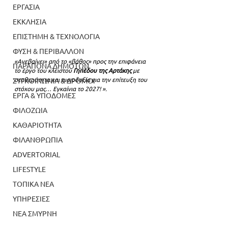
ΕΡΓΑΣΙΑ
ΕΚΚΛΗΣΙΑ
ΕΠΙΣΤΗΜΗ & ΤΕΧΝΟΛΟΓΙΑ
ΦΥΣΗ & ΠΕΡΙΒΑΛΛΟΝ
«Ανεβαίνει» από το «βάθος» προς την επιφάνεια 
ΠΑΡΑΠΟΝΑ ΔΗΜΟΤΩΝ
το έργο του κλειστού
 Γηπέδου της Αρτάκης
 με 
σταθερότητα και αισιοδοξία για την επίτευξη του 
ΣΥΓΚΟΙΝΩΝΙΑ & ΔΡΟΜΟΙ
στόχου μας… Εγκαίνια το 2027! ».
ΕΡΓΑ & ΥΠΟΔΟΜΕΣ
Κλειστό Αρτάκης
ΦΙΛΟΖΩΙΑ
ΚΑΘΑΡΙΟΤΗΤΑ
ΦΙΛΑΝΘΡΩΠΙΑ
ADVERTORIAL
LIFESTYLE
ΤΟΠΙΚΑ ΝΕΑ
ΥΠΗΡΕΣΙΕΣ
ΝΕΑ ΣΜΥΡΝΗ