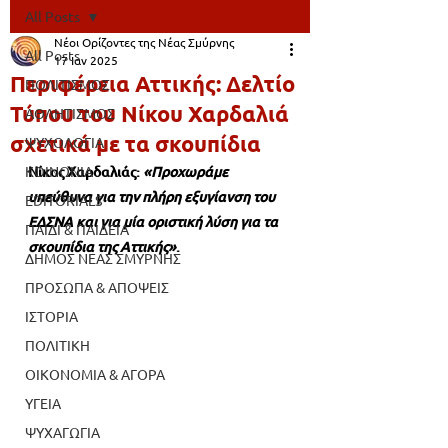
All Posts
Νέοι Ορίζοντες της Νέας Σμύρνης
All Posts
17 Ιαν 2025
Περιφέρεια Αττικής: Δελτίο
ΠΟΛΙΤΙΣΜΟΣ
Τύπου του Νίκου Χαρδαλιά
ΑΘΛΗΤΙΣΜΟΣ
σχετικά με τα σκουπίδια
ΨΥΧΟΛΟΓΙΑ
ΚΟΙΝΩΝΙΑ
Νίκος Χαρδαλιάς: 
«Προχωράμε 
υπεύθυνα για την πλήρη εξυγίανση του 
EDITORIALS
ΕΔΣΝΑ και για μία οριστική λύση για τα 
ΠΑΙΔΙ & ΠΑΙΔΕΙΑ
σκουπίδια της Αττικής»
.
ΔΗΜΟΣ ΝΕΑΣ ΣΜΥΡΝΗΣ
ΠΡΟΣΩΠΑ & ΑΠΟΨΕΙΣ
ΙΣΤΟΡΙΑ
ΠΟΛΙΤΙΚΗ
ΟΙΚΟΝΟΜΙΑ & ΑΓΟΡΑ
ΥΓΕΙΑ
ΨΥΧΑΓΩΓΙΑ