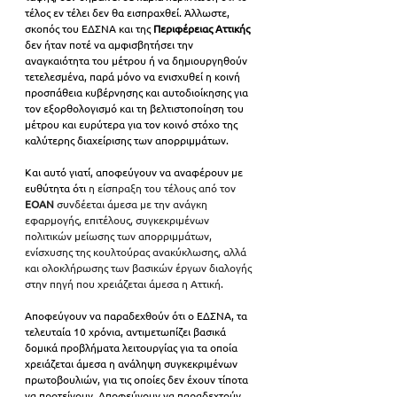
τέλος εν τέλει δεν θα εισπραχθεί. Άλλωστε, 
σκοπός του ΕΔΣΝΑ και της 
Περιφέρειας Αττικής
δεν ήταν ποτέ να αμφισβητήσει την 
αναγκαιότητα του μέτρου ή να δημιουργηθούν 
τετελεσμένα, παρά μόνο να ενισχυθεί η κοινή 
προσπάθεια κυβέρνησης και αυτοδιοίκησης για 
τον εξορθολογισμό και τη βελτιστοποίηση του 
μέτρου και ευρύτερα για τον κοινό στόχο της 
καλύτερης διαχείρισης των απορριμμάτων. 
Και αυτό γιατί, αποφεύγουν να αναφέρουν με 
ευθύτητα ότι
 η είσπραξη του τέλους από τον 
ΕΟΑΝ
 συνδέεται άμεσα με την ανάγκη 
εφαρμογής, επιτέλους, συγκεκριμένων 
πολιτικών μείωσης των απορριμμάτων, 
ενίσχυσης της κουλτούρας ανακύκλωσης, αλλά 
και ολοκλήρωσης των βασικών έργων διαλογής 
στην πηγή που χρειάζεται άμεσα η Αττική.
Αποφεύγουν να παραδεχθούν ότι ο ΕΔΣΝΑ, τα 
τελευταία 10 χρόνια, αντιμετωπίζει βασικά 
δομικά προβλήματα λειτουργίας για τα οποία 
χρειάζεται άμεσα η ανάληψη συγκεκριμένων 
πρωτοβουλιών, για τις οποίες δεν έχουν τίποτα 
να προτείνουν. Αποφεύγουν να παραδεχτούν 