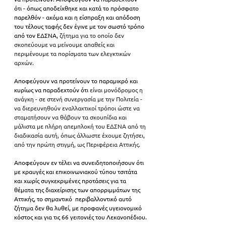
ότι - όπως αποδείχθηκε και κατά το πρόσφατο 
παρελθόν - ακόμα και η είσπραξη και απόδοση 
του τέλους ταφής δεν έγινε με τον σωστό τρόπο 
από τον ΕΔΣΝΑ,
ζήτημα για το οποίο δεν 
σκοπεύουμε να μείνουμε απαθείς και 
περιμένουμε τα πορίσματα των ελεγκτικών 
αρχών.
Αποφεύγουν να προτείνουν το παραμικρό και 
κυρίως να παραδεχτούν ότι
είναι μονόδρομος η 
ανάγκη - σε στενή συνεργασία με την Πολιτεία - 
να διερευνηθούν εναλλακτικοί τρόποι ώστε να 
σταματήσουν να θάβουν τα σκουπίδια και 
μάλιστα με πλήρη απεμπλοκή του ΕΔΣΝΑ από τη 
διαδικασία αυτή, όπως άλλωστε έχουμε ζητήσει, 
από την πρώτη στιγμή, ως Περιφέρεια Αττικής.
Αποφεύγουν εν τέλει να συνειδητοποιήσουν ότι 
με κραυγές και επικοινωνιακού τύπου τσιτάτα 
και χωρίς συγκεκριμένες προτάσεις για τα 
θέματα της διαχείρισης των απορριμμάτων της 
Αττικής, το σημαντικό  περιβαλλοντικό αυτό 
ζήτημα δεν θα λυθεί, με προφανές υγειονομικό 
κόστος και για τις
66 γειτονιές του Λεκανοπέδιου.