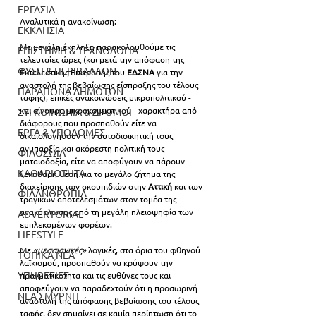
ΕΡΓΑΣΙΑ
Αναλυτικά η ανακοίνωση:
ΕΚΚΛΗΣΙΑ
Με μεγάλη έκπληξη παρακολουθούμε τις 
ΕΠΙΣΤΗΜΗ & ΤΕΧΝΟΛΟΓΙΑ
τελευταίες ώρες (και μετά την απόφαση της 
ΦΥΣΗ & ΠΕΡΙΒΑΛΛΟΝ
Εκτελεστικής Επιτροπής του 
ΕΔΣΝΑ
 για την 
αναστολή της βεβαίωσης είσπραξης του τέλους 
ΠΑΡΑΠΟΝΑ ΔΗΜΟΤΩΝ
ταφής), επικές ανακοινώσεις μικροπολιτικού - 
και σίγουρα μικροκομματικού - χαρακτήρα από 
ΣΥΓΚΟΙΝΩΝΙΑ & ΔΡΟΜΟΙ
διάφορους που προσπαθούν είτε να 
ΕΡΓΑ & ΥΠΟΔΟΜΕΣ
δικαιολογήσουν την αυτοδιοικητική τους 
ανυπαρξία και ακόρεστη πολιτική τους 
ΦΙΛΟΖΩΙΑ
ματαιοδοξία, είτε να αποφύγουν να πάρουν 
ΚΑΘΑΡΙΟΤΗΤΑ
ξεκάθαρη θέση για το μεγάλο ζήτημα της 
διαχείρισης των σκουπιδιών στην 
Αττική
 και των 
ΦΙΛΑΝΘΡΩΠΙΑ
τραγικών αποτελεσμάτων στον τομέα της 
ανακύκλωσης από τη μεγάλη πλειοψηφία των 
ADVERTORIAL
εμπλεκομένων φορέων.
LIFESTYLE
Με
 «μεσσιανικές»
 λογικές, στα όρια του φθηνού 
ΤΟΠΙΚΑ ΝΕΑ
λαϊκισμού, προσπαθούν να κρύψουν την 
ΥΠΗΡΕΣΙΕΣ
πραγματικότητα και τις ευθύνες τους και 
αποφεύγουν να παραδεχτούν ότι η προσωρινή 
ΝΕΑ ΣΜΥΡΝΗ
αναστολή της απόφασης βεβαίωσης του τέλους 
ταφής, δεν σημαίνει σε καμία περίπτωση ότι το 