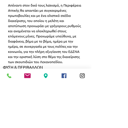
Απέναντι στον δικό τους λαϊκισμό, η Περιφέρεια 
Αττικής θα απαντάει με συγκεκριμένες 
πρωτοβουλίες και με ένα ολιστικό σχέδιο 
διαχείρισης, του οποίου η μελέτη και 
αποτύπωση προχωράει με γρήγορους ρυθμούς 
και αναμένεται να ολοκληρωθεί στους 
επόμενους μήνες. Προχωράμε υπεύθυνα, με 
διαφάνεια, βήμα με το βήμα, ημέρα με την 
ημέρα, σε συνεργασία με τους πολίτες και την 
κοινωνία, για την πλήρη εξυγίανση του ΕΔΣΝΑ 
και την οριστική λύση στο θέμα της διαχείρισης 
των σκουπιδιών του Λεκανοπεδίου.
ΦΥΣΗ & ΠΕΡΙΒΑΛΛΟΝ
ΠΟΛΙΤΙΚΗ
Εμφάνιση όλων
Σχετικές αναρτήσεις