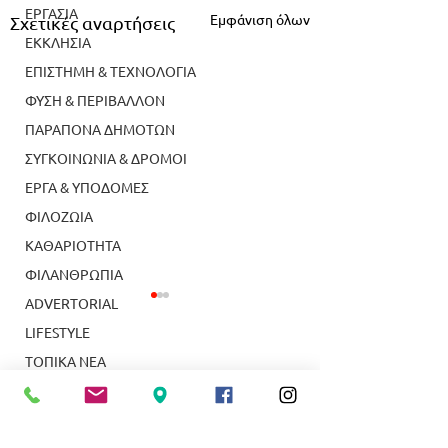
ΕΡΓΑΣΙΑ
Εμφάνιση όλων
Σχετικές αναρτήσεις
ΕΚΚΛΗΣΙΑ
ΕΠΙΣΤΗΜΗ & ΤΕΧΝΟΛΟΓΙΑ
ΦΥΣΗ & ΠΕΡΙΒΑΛΛΟΝ
ΠΑΡΑΠΟΝΑ ΔΗΜΟΤΩΝ
ΣΥΓΚΟΙΝΩΝΙΑ & ΔΡΟΜΟΙ
ΕΡΓΑ & ΥΠΟΔΟΜΕΣ
ΦΙΛΟΖΩΙΑ
ΚΑΘΑΡΙΟΤΗΤΑ
ΦΙΛΑΝΘΡΩΠΙΑ
ADVERTORIAL
LIFESTYLE
ΤΟΠΙΚΑ ΝΕΑ
ΥΠΗΡΕΣΙΕΣ
ΝΕΑ ΣΜΥΡΝΗ
Κολύμβηση: Κορυφαία
Δύο απόφοιτοι τ