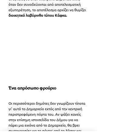
όταν δεν συνοδεύονται από αποτελεσματική 
εξυπηρέτηση, το αποτέλεσμα αρχίζει να θυμίζει 
διοικητικό λαβύρινθο τύπου Κάφκα
.
Ένα απρόσωπο φρούριο
Οι περισσότεροι δημότες δεν γνωρίζουν τίποτα 
γι' αυτό το Δημαρχείο εκτός από την κεντρική 
περιστρεφόμενη πόρτα του. Αν ψάξει κανείς 
στην επίσημη ιστοσελίδα του Δήμου για να 
πάρει μια εικόνα από το Δημαρχείο, θα βρει 
φωτογραφίες για τα πάντα: από το Άλσος και 
τους αγώνες δρόμου, μέχρι τα γυμναστήρια. Για 