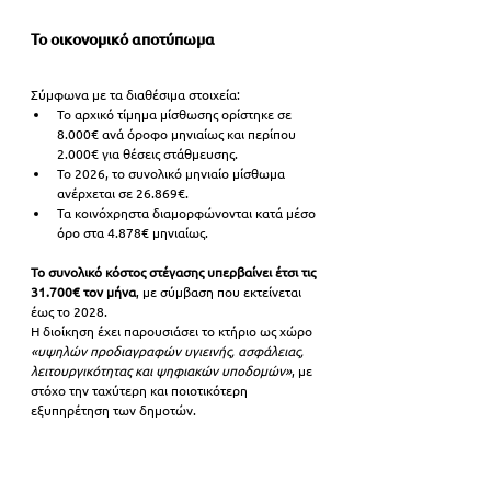
Το οικονομικό αποτύπωμα
Σύμφωνα με τα διαθέσιμα στοιχεία:
Το αρχικό τίμημα μίσθωσης ορίστηκε σε 
8.000€ ανά όροφο μηνιαίως και περίπου 
2.000€ για θέσεις στάθμευσης.
Το 2026, το συνολικό μηνιαίο μίσθωμα 
ανέρχεται σε 26.869€.
Τα κοινόχρηστα διαμορφώνονται κατά μέσο 
όρο στα 4.878€ μηνιαίως.
Το συνολικό κόστος στέγασης υπερβαίνει έτσι τις 
31.700€ τον μήνα
, με σύμβαση που εκτείνεται 
έως το 2028.
Η διοίκηση έχει παρουσιάσει το κτήριο ως χώρο 
«υψηλών προδιαγραφών υγιεινής, ασφάλειας, 
λειτουργικότητας και ψηφιακών υποδομών»
, με 
στόχο την ταχύτερη και ποιοτικότερη 
εξυπηρέτηση των δημοτών.