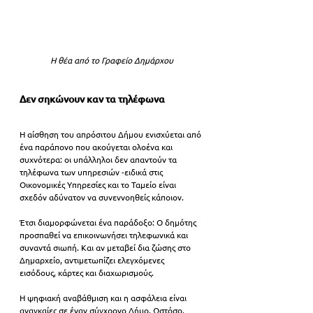
Η θέα από το Γραφείο Δημάρχου
Δεν σηκώνουν καν τα τηλέφωνα
Η αίσθηση του απρόσιτου Δήμου ενισχύεται από 
ένα παράπονο που ακούγεται ολοένα και 
συχνότερα: οι υπάλληλοι 
δεν απαντούν 
τα 
τηλέφωνα των υπηρεσιών -ειδικά στις 
Οικονομικές Υπηρεσίες και το Ταμείο είναι 
σχεδόν αδύνατον να συνεννοηθείς κάποιον. 
Έτσι διαμορφώνεται ένα παράδοξο: Ο δημότης 
προσπαθεί να επικοινωνήσει τηλεφωνικά και 
συναντά σιωπή. Και αν μεταβεί δια ζώσης στο 
Δημαρχείο, αντιμετωπίζει ελεγχόμενες 
εισόδους, κάρτες και διαχωρισμούς.
Η ψηφιακή αναβάθμιση και η ασφάλεια είναι 
αναγκαίες σε έναν σύγχρονο Δήμο. Ωστόσο, 