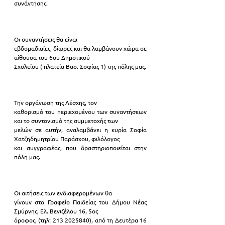
συνάντησης.
Οι συναντήσεις θα είναι
εβδομαδιαίες, δίωρες και θα λαμβάνουν χώρα σε 
αίθουσα του 6ου Δημοτικού
Σχολείου ( πλατεία Βασ. Σοφίας 1) της πόλης μας.
Την οργάνωση της Λέσχης, τον
καθορισμό του περιεχομένου των συναντήσεων 
και το συντονισμό της συμμετοχής των
μελών σε αυτήν, αναλαμβάνει η κυρία Σοφία 
Χατζηδημητρίου Παράσχου, φιλόλογος
και συγγραφέας, που δραστηριοποιείται στην 
πόλη μας.
Οι αιτήσεις των ενδιαφερομένων θα
γίνουν στο Γραφείο Παιδείας του Δήμου Νέας 
Σμύρνης, Ελ. Βενιζέλου 16, 5ος
όροφος, (τηλ: 213 2025840), από τη Δευτέρα 16 