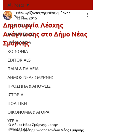
All Posts
Νέοι Ορίζοντες της Νέας Σμύρνης
All Posts
12 Νοε 2015
Δημιουργία Λέσχης
ΠΟΛΙΤΙΣΜΟΣ
Ανάγνωσης στο Δήμο Νέας
ΑΘΛΗΤΙΣΜΟΣ
Σμύρνης
ΨΥΧΟΛΟΓΙΑ
ΚΟΙΝΩΝΙΑ
EDITORIALS
ΠΑΙΔΙ & ΠΑΙΔΕΙΑ
ΔΗΜΟΣ ΝΕΑΣ ΣΜΥΡΝΗΣ
ΠΡΟΣΩΠΑ & ΑΠΟΨΕΙΣ
ΙΣΤΟΡΙΑ
ΠΟΛΙΤΙΚΗ
ΟΙΚΟΝΟΜΙΑ & ΑΓΟΡΑ
ΥΓΕΙΑ
Ο Δήμος Νέας Σμύρνης, με την
ΨΥΧΑΓΩΓΙΑ
υποστήριξη της Ένωσης Γονέων Νέας Σμύρνης 