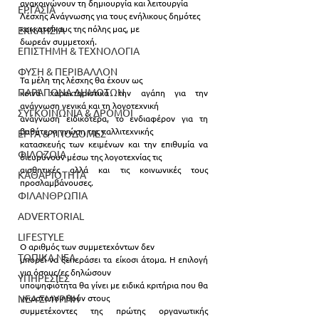
ανακοινώνουν τη δημιουργία και λειτουργία
ΕΡΓΑΣΙΑ
Λέσχης Ανάγνωσης για τους ενήλικους δημότες 
και κατοίκους της πόλης μας, με
ΕΚΚΛΗΣΙΑ
δωρεάν συμμετοχή.
ΕΠΙΣΤΗΜΗ & ΤΕΧΝΟΛΟΓΙΑ
ΦΥΣΗ & ΠΕΡΙΒΑΛΛΟΝ
Τα μέλη της λέσχης θα έχουν ως
ΠΑΡΑΠΟΝΑ ΔΗΜΟΤΩΝ
κοινά χαρακτηριστικά την αγάπη για την 
ανάγνωση γενικά και τη λογοτεχνική
ΣΥΓΚΟΙΝΩΝΙΑ & ΔΡΟΜΟΙ
ανάγνωση ειδικότερα, το ενδιαφέρον για τη 
βαθύτερη γνώση της καλλιτεχνικής
ΕΡΓΑ & ΥΠΟΔΟΜΕΣ
κατασκευής των κειμένων και την επιθυμία να 
ΦΙΛΟΖΩΙΑ
διευρύνουν μέσω της λογοτεχνίας τις
αισθητικές αλλά και τις κοινωνικές τους 
ΚΑΘΑΡΙΟΤΗΤΑ
προσλαμβάνουσες.
ΦΙΛΑΝΘΡΩΠΙΑ
ADVERTORIAL
LIFESTYLE
Ο αριθμός των συμμετεχόντων δεν
ΤΟΠΙΚΑ ΝΕΑ
μπορεί να ξεπεράσει τα είκοσι άτομα. Η επιλογή 
για όσους/ες δηλώσουν
ΥΠΗΡΕΣΙΕΣ
υποψηφιότητα θα γίνει με ειδικά κριτήρια που θα 
γνωστοποιηθούν στους
ΝΕΑ ΣΜΥΡΝΗ
συμμετέχοντες της πρώτης οργανωτικής 