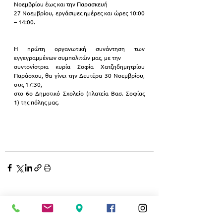
Νοεμβρίου έως και την Παρασκευή
27 Νοεμβρίου, εργάσιμες ημέρες και ώρες 10:00 
– 14:00.
Η πρώτη οργανωτική συνάντηση των 
εγγεγραμμένων συμπολιτών μας, με την
συντονίστρια κυρία Σοφία Χατζηδημητρίου 
Παράσχου, θα γίνει την Δευτέρα 30 Νοεμβρίου, 
στις 17:30,
στο 6ο Δημοτικό Σχολείο (πλατεία Βασ. Σοφίας 
1) της πόλης μας.  
Εμφάνιση όλων
Σχετικές αναρτήσεις