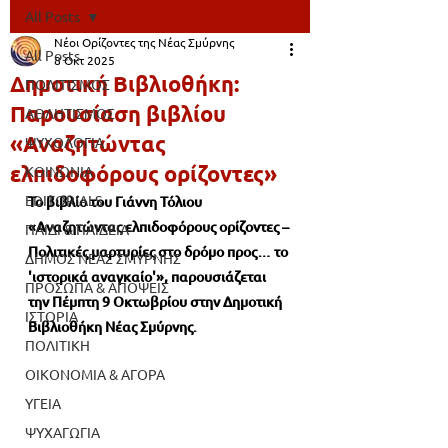
All Posts
Νέοι Ορίζοντες της Νέας Σμύρνης
All Posts
8 Οκτ 2025
Δημοτική Βιβλιοθήκη:
ΠΟΛΙΤΙΣΜΟΣ
Παρουσίαση βιβλίου
ΑΘΛΗΤΙΣΜΟΣ
«Αναζητώντας
ΨΥΧΟΛΟΓΙΑ
ελπιδοφόρους ορίζοντες»
ΚΟΙΝΩΝΙΑ
EDITORIALS
Το βιβλίο του Γιάννη Τόλιου 
«
Αναζητώντας ελπιδοφόρους ορίζοντες – 
ΠΑΙΔΙ & ΠΑΙΔΕΙΑ
Πολιτικές μαρτυρίες στο δρόμο προς… το 
ΔΗΜΟΣ ΝΕΑΣ ΣΜΥΡΝΗΣ
'ιστορικά αναγκαίο'
»
, παρουσιάζεται 
ΠΡΟΣΩΠΑ & ΑΠΟΨΕΙΣ
την Πέμπτη 9 Οκτωβρίου στην Δημοτική 
ΙΣΤΟΡΙΑ
Βιβλιοθήκη Νέας Σμύρνης.
ΠΟΛΙΤΙΚΗ
ΟΙΚΟΝΟΜΙΑ & ΑΓΟΡΑ
ΥΓΕΙΑ
ΨΥΧΑΓΩΓΙΑ