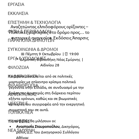
ΕΡΓΑΣΙΑ
ΕΚΚΛΗΣΙΑ
ΕΠΙΣΤΗΜΗ & ΤΕΧΝΟΛΟΓΙΑ
Αναζητώντας ελπιδοφόρους ορίζοντες – 
ΦΥΣΗ & ΠΕΡΙΒΑΛΛΟΝ
Πολιτικές μαρτυρίες στο δρόμο προς… το 
«
ιστορικά αναγκαίο
»  
Εκδόσεις Άπαρσις
ΠΑΡΑΠΟΝΑ ΔΗΜΟΤΩΝ
ΣΥΓΚΟΙΝΩΝΙΑ & ΔΡΟΜΟΙ
📅 Πέμπτη 9 Οκτωβρίου  | ⏰ 19:00
ΕΡΓΑ & ΥΠΟΔΟΜΕΣ
 📍  Δημοτική Βιβλιοθήκη Νέας Σμύρνης  |   
Αϊδινίου 28
ΦΙΛΟΖΩΙΑ
ΚΑΘΑΡΙΟΤΗΤΑ
Το βιβλίο αποτελείται από σε πολιτικές 
μαρτυρίες
με επίκεντρο κρίσιμα πολιτικά 
ΦΙΛΑΝΘΡΩΠΙΑ
γεγονότα στην Ελλάδα, σε συνδυασμό με την 
δράση της Αριστεράς στη διάρκεια περίπου 
ADVERTORIAL
εξήντα χρόνων, καθώς και σε βιωματικές 
LIFESTYLE
εμπειρίες του συγγραφέα από την ενεργητική 
συμμετοχή του σε αυτά.
ΤΟΠΙΚΑ ΝΕΑ
ΥΠΗΡΕΣΙΕΣ
Για το βιβλίο θα μιλήσουν οι:
Αναστασία Σταυροπούλου
, Δικηγόρος, 
ΝΕΑ ΣΜΥΡΝΗ
μέλος Δ.Σ. του Δικηγορικού Συλλόγου 
Αθήνας