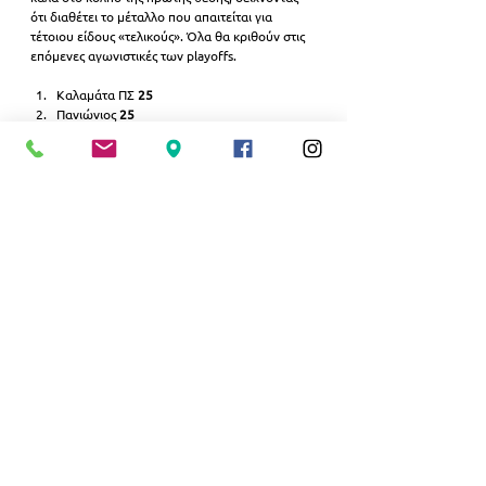
ότι διαθέτει το μέταλλο που απαιτείται για 
τέτοιου είδους «τελικούς». Όλα θα κριθούν στις 
επόμενες αγωνιστικές των playoffs.
Καλαμάτα ΠΣ 
25
Πανιώνιος 
25
ΓΣ Μαρκό 
16
* 
Ολυμπιακός Β’ 
14
* 
*(
Εκκρεμεί το αποτέλεσμα του μεταξύ τους 
αγώνα)
ΑΘΛΗΤΙΣΜΟΣ