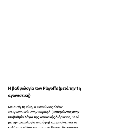
Η βαθμολογία των Playoffs (μετά την 1η 
αγωνιστική)
Με αυτή τη νίκη, ο Πανιώνιος πλέον 
«συγκατοικεί» στην κορυφή (
υστερώντας στην 
ισοβαθμία λόγω της κανονικής διάρκειας
, αλλά 
με την ψυχολογία στα ύψη) και μπαίνει για τα 
καλά στο κόλπο της πρώτης θέσης, δείχνοντας 