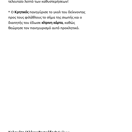
τελευταίο λεπτό των καθυστερήσεων!
*
 Ο 
Κρητικός
 πανηγύρισε το γκολ του δείχνοντας 
προς τους φιλάθλους το σήμα της σιωπής και ο 
διαιτητής του έδωσε 
κίτρινη κάρτα
, καθώς 
θεώρησε τον πανηγυρισμό αυτό προκλητικό.