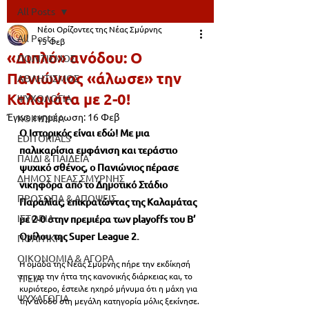
All Posts
Νέοι Ορίζοντες της Νέας Σμύρνης
All Posts
15 Φεβ
«Διπλό» ανόδου: Ο
ΠΟΛΙΤΙΣΜΟΣ
Πανιώνιος «άλωσε» την
ΑΘΛΗΤΙΣΜΟΣ
Καλαμάτα με 2-0!
ΨΥΧΟΛΟΓΙΑ
Έγινε ενημέρωση:
16 Φεβ
ΚΟΙΝΩΝΙΑ
Ο Ιστορικός είναι εδώ! Με μια 
EDITORIALS
παλικαρίσια εμφάνιση και τεράστιο 
ΠΑΙΔΙ & ΠΑΙΔΕΙΑ
ψυχικό σθένος, ο Πανιώνιος πέρασε 
ΔΗΜΟΣ ΝΕΑΣ ΣΜΥΡΝΗΣ
νικηφόρα από το Δημοτικό Στάδιο 
ΠΡΟΣΩΠΑ & ΑΠΟΨΕΙΣ
Παραλίας, επικρατώντας της Καλαμάτας 
ΙΣΤΟΡΙΑ
με 2-0 στην πρεμιέρα των playoffs του Β’ 
Ομίλου της Super League 2.
ΠΟΛΙΤΙΚΗ
ΟΙΚΟΝΟΜΙΑ & ΑΓΟΡΑ
Η ομάδα της Νέας Σμύρνης πήρε την εκδίκησή 
της για την ήττα της κανονικής διάρκειας και, το 
ΥΓΕΙΑ
κυριότερο, έστειλε ηχηρό μήνυμα ότι η μάχη για 
ΨΥΧΑΓΩΓΙΑ
την άνοδο στη μεγάλη κατηγορία μόλις ξεκίνησε.