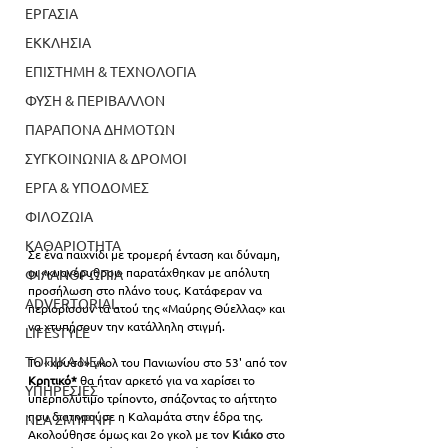
ΕΡΓΑΣΙΑ
ΕΚΚΛΗΣΙΑ
ΕΠΙΣΤΗΜΗ & ΤΕΧΝΟΛΟΓΙΑ
ΦΥΣΗ & ΠΕΡΙΒΑΛΛΟΝ
ΠΑΡΑΠΟΝΑ ΔΗΜΟΤΩΝ
ΣΥΓΚΟΙΝΩΝΙΑ & ΔΡΟΜΟΙ
ΕΡΓΑ & ΥΠΟΔΟΜΕΣ
ΦΙΛΟΖΩΙΑ
ΚΑΘΑΡΙΟΤΗΤΑ
Σε ένα παιχνίδι με τρομερή ένταση και δύναμη, 
οι «κυανέρυθροι» παρατάχθηκαν με απόλυτη 
ΦΙΛΑΝΘΡΩΠΙΑ
προσήλωση στο πλάνο τους. Κατάφεραν να 
ADVERTORIAL
περιορίσουν τα ατού της «Μαύρης Θύελλας» και 
να χτυπήσουν την κατάλληλη στιγμή. 
LIFESTYLE
ΤΟΠΙΚΑ ΝΕΑ
Το «χρυσό» γκολ του Πανιωνίου στο 53' από τον 
Κρητικό* 
θα ήταν αρκετό για να χαρίσει το 
ΥΠΗΡΕΣΙΕΣ
υπερπολύτιμο τρίποντο, σπάζοντας το αήττητο 
που διατηρούσε η Καλαμάτα στην έδρα της. 
ΝΕΑ ΣΜΥΡΝΗ
Ακολούθησε όμως και 2ο γκολ με τον 
Κιάκο 
στο 