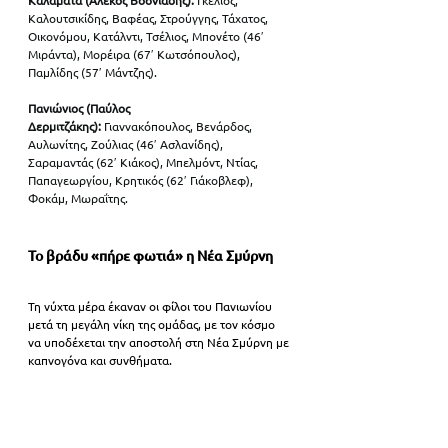
Καλαμάτα (Αλέκος Βοσνιάδης):
 Γκέλιος, 
Καλουτσικίδης, Βαφέας, Στρούγγης, Τάχατος, 
Οικονόμου, Κατάλντι, Τσέλιος, Μπονέτο (46′ 
Μιράντα), Μορέιρα (67′ Κωτσόπουλος), 
Παμλίδης (57′ Μάντζης).
Πανιώνιος (Παύλος 
Δερμιτζάκης): 
Γιαννακόπουλος, Βενάρδος, 
Αυλωνίτης, Ζούλιας (46′ Ασλανίδης), 
Σαραμαντάς (62′ Κιάκος), Μπελμόντ, Ντίας, 
Παπαγεωργίου, Κρητικός (62′ Γιάκοβλεφ), 
Φοκάμ, Μωραΐτης.
Το βράδυ «πήρε φωτιά» η Νέα Σμύρνη
Τη νύχτα μέρα έκαναν οι φίλοι του Πανιωνίου 
μετά τη μεγάλη νίκη της ομάδας, με τον κόσμο 
να υποδέχεται την αποστολή στη Νέα Σμύρνη με 
καπνογόνα και συνθήματα. 