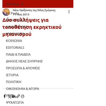
All Posts
Νέοι Ορίζοντες της Νέας Σμύρνης
All Posts
11 Νοε 2013
Δύο συλλήψεις για
ΠΟΛΙΤΙΣΜΟΣ
τοποθέτηση εκρηκτικού
ΑΘΛΗΤΙΣΜΟΣ
μηχανισμού
ΨΥΧΟΛΟΓΙΑ
ΚΟΙΝΩΝΙΑ
EDITORIALS
ΠΑΙΔΙ & ΠΑΙΔΕΙΑ
ΔΗΜΟΣ ΝΕΑΣ ΣΜΥΡΝΗΣ
ΠΡΟΣΩΠΑ & ΑΠΟΨΕΙΣ
ΙΣΤΟΡΙΑ
ΠΟΛΙΤΙΚΗ
ΟΙΚΟΝΟΜΙΑ & ΑΓΟΡΑ
ΥΓΕΙΑ
ΨΥΧΑΓΩΓΙΑ