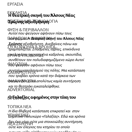
ΕΡΓΑΣΙΑ
ΕΚΚΛΗΣΙΑ
Η θεατρική σκηνή του Άλσους Νέας 
ΕΠΙΣΤΗΜΗ & ΤΕΧΝΟΛΟΓΙΑ
Σμύρνης αξιοθρήνητη
ΦΥΣΗ & ΠΕΡΙΒΑΛΛΟΝ
Αυτοί που φεύγουν αφήνουν πίσω τους 
ΠΑΡΑΠΟΝΑ ΔΗΜΟΤΩΝ
συντρίμμια. Η
 θεατρική σκηνή του Άλσους Νέας 
Σμύρνης 
αξιοθρήνητη. Ανεβαίνεις πάνω και 
ΣΥΓΚΟΙΝΩΝΙΑ & ΔΡΟΜΟΙ
τραμπαλίζεται. Σπασμένες τάβλες, επικίνδυνα 
σκαλοπάτια, παρατημένα καδρόνια, σκουπίδια, 
ΕΡΓΑ & ΥΠΟΔΟΜΕΣ
συνθέτουν τον πολυδιαφημιζόμενο χώρο Αυτοί 
ΦΙΛΟΖΩΙΑ
που φεύγουν αφήνουν πίσω τους 
συντρίμμιαπολιτισμού της πόλης. Μια κατάσταση 
ΚΑΘΑΡΙΟΤΗΤΑ
που τραβάει χρόνια κατά την διάρκεια των 
ΦΙΛΑΝΘΡΩΠΙΑ
οποίων δεν έγινε απολύτως καμία συντήρηση 
και το θεατράκι εγκαταλείφθηκε.
ADVERTORIAL
Ο Γαλαξίας αφημένος στην τύχη του
LIFESTYLE
ΤΟΠΙΚΑ ΝΕΑ
Η ίδια θλιβερή κατάσταση επικρατεί και  στον 
ΥΠΗΡΕΣΙΕΣ
Δημοτικό Πολυχώρο «Γαλαξίας». Εδώ και χρόνια 
δεν έχει γίνει ούτε μια στοιχειώδης συντήρηση, 
ΝΕΑ ΣΜΥΡΝΗ
ούτε καν έλεγχος του κτηρίου το οποίο 