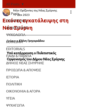
All Posts
Νέοι Ορίζοντες της Νέας Σμύρνης
All Posts
17 Δεκ 2023
Εικόνες εγκατάλειψης στη
ΠΟΛΙΤΙΣΜΟΣ
Νέα Σμύρνη
ΑΘΛΗΤΙΣΜΟΣ
ΨΥΧΟΛΟΓΙΑ
Γράφει η 
Ελένη Γρηγοριάδου
ΚΟΙΝΩΝΙΑ
EDITORIALS
Υπό κατάρρευση ο Πολιτιστικός 
ΠΑΙΔΙ & ΠΑΙΔΕΙΑ
Οργανισμός του Δήμου Νέας Σμύρνης
ΔΗΜΟΣ ΝΕΑΣ ΣΜΥΡΝΗΣ
ΠΡΟΣΩΠΑ & ΑΠΟΨΕΙΣ
ΙΣΤΟΡΙΑ
ΠΟΛΙΤΙΚΗ
ΟΙΚΟΝΟΜΙΑ & ΑΓΟΡΑ
ΥΓΕΙΑ
ΨΥΧΑΓΩΓΙΑ