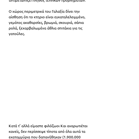
αντιμετωπίζει πλήθος τεχνικών προβλημάτων. 
Ο χώρος περιμετρικά του Γαλαξία δίνει την 
αίσθηση ότι το κτηριο είναι εγκαταλελειμμένο, 
γεμάτος ακαθαρσίες, βρωμιά, σκουριά, σάπια 
ρολά, ξεχαρβαλωμένα άθλια σπιτάκια για τις 
γατούλες.
Κατά τ’ αλλά είμαστε φιλόζωοι Και αναρωτιέται 
κανείς, δεν περίσσεψε τίποτα από όλα αυτά τα 
εκατομμύρια που δαπανήθηκαν (1.900.000 