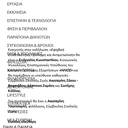
ΕΡΓΑΣΙΑ
ΕΚΚΛΗΣΙΑ
ΕΠΙΣΤΗΜΗ & ΤΕΧΝΟΛΟΓΙΑ
ΦΥΣΗ & ΠΕΡΙΒΑΛΛΟΝ
ΠΑΡΑΠΟΝΑ ΔΗΜΟΤΩΝ
ΣΥΓΚΟΙΝΩΝΙΑ & ΔΡΟΜΟΙ
Εισηγητής στην εκδήλωση
«Εφηβική 
ΕΡΓΑ & ΥΠΟΔΟΜΕΣ
Επιθετικότητα, Πρόληψη και Αντιμετώπιση» 
θα 
είναι ο 
Ευάγγελος Κωνσταντίνου
, Κοινωνικός 
ΦΙΛΟΖΩΙΑ
Ψυχολόγος, Επιστημονικός Υπεύθυνος του 
ΚΑΘΑΡΙΟΤΗΤΑ
Κέντρου Πρόληψης Εξαρτήσεων 
«ΗΛΙΟΣ»
 και 
θα παρέμβουν οι υπεύθυνοι καθηγητές - 
ΦΙΛΑΝΘΡΩΠΙΑ
Σύμβουλοι Σχολικής Ζωής
 Αικατερίνη Ζάχου - 
Βαφειάδου, Δέσποινα Ζαμάνη 
και 
Σωτήρης 
ADVERTORIAL
Κόλλιας
.
LIFESTYLE
Τον συντονισμό θα έχει η
 Αικατερίνη 
ΤΟΠΙΚΑ ΝΕΑ
Τσαχτσαρλή
, φιλόλογος, Σύμβουλος Σχολικής 
ΥΠΗΡΕΣΙΕΣ
Ζωής.
ΝΕΑ ΣΜΥΡΝΗ
Είσοδος ελεύθερη
ΠΑΙΔΙ & ΠΑΙΔΕΙΑ