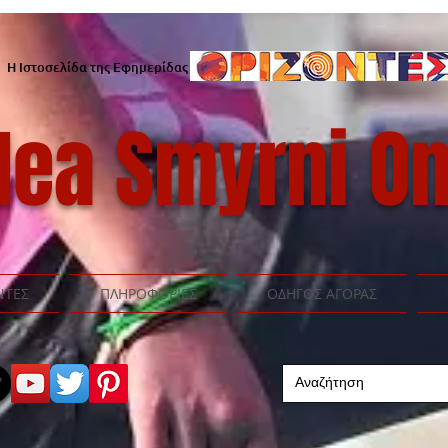
Η Ιστοσελίδα της Εφημερίδας
ea Smyrni On
ΝΤΕΣ
ΠΛΗΡΟΦΟΡΙΕΣ
ΟΔΗΓΟΣ ΑΓΟΡΑΣ