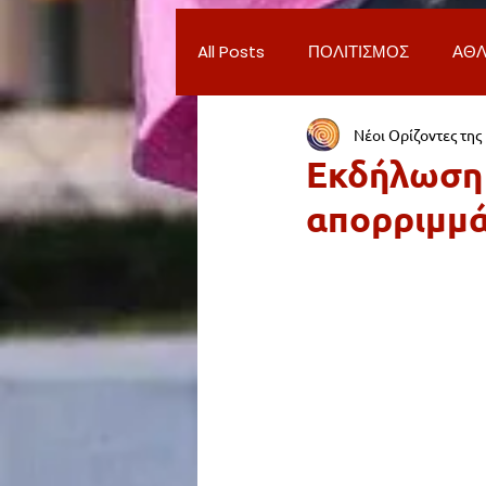
All Posts
ΠΟΛΙΤΙΣΜΟΣ
ΑΘΛ
Νέοι Ορίζοντες της
ΔΗΜΟΣ ΝΕΑΣ ΣΜΥΡΝΗΣ
Π
Εκδήλωση 
απορριμμ
ΨΥΧΑΓΩΓΙΑ
ΕΡΓΑΣΙΑ
ΠΑΡΑΠΟΝΑ ΔΗΜΟΤΩΝ
ΣΥ
ΦΙΛΑΝΘΡΩΠΙΑ
ADVERTORI