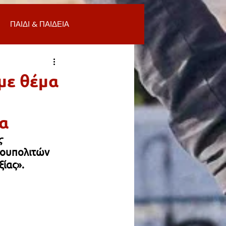
ΠΑΙΔΙ & ΠΑΙΔΕΙΑ
ΟΜΙΑ & ΑΓΟΡΑ
ΥΓΕΙΑ
με θέμα
ΒΑΛΛΟΝ
α
 
Α
ΚΑΘΑΡΙΟΤΗΤΑ
νουπολιτών 
ίας».
 ΣΜΥΡΝΗ