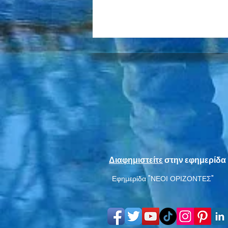
Η Εργατική Λέσχη Νέας
Σμύρνης προβάλλει την
ταινία «Οι δύο αλήτες»
Διαφημιστείτε
στην εφημερίδα 
στην ταράτσα της
Εφημερίδα "ΝΕΟΙ ΟΡΙΖΟΝΤΕΣ"