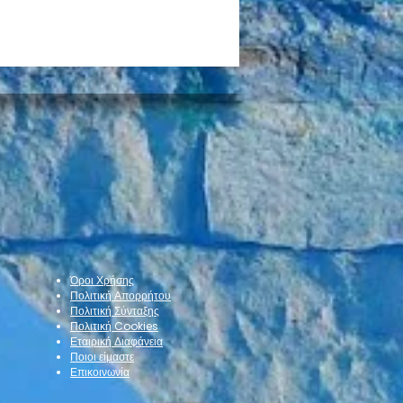
να «κλικ» τα
ολόγια της Δημοτικής
οινωνίας στη Νέα
Όροι Χρήσης
ρνη
Πολιτική Απορρήτου
Πολιτική Σύνταξης
Πολιτική Cookies
Εταιρική Διαφάνεια
Ποιοι είμαστε
Επικοινωνία