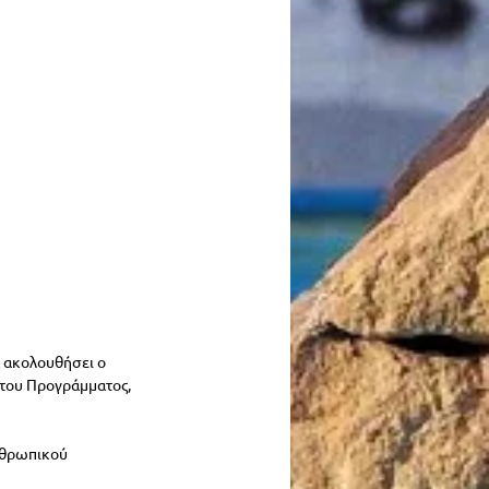
α ακολουθήσει ο 
ς του Προγράμματος, 
νθρωπικού 