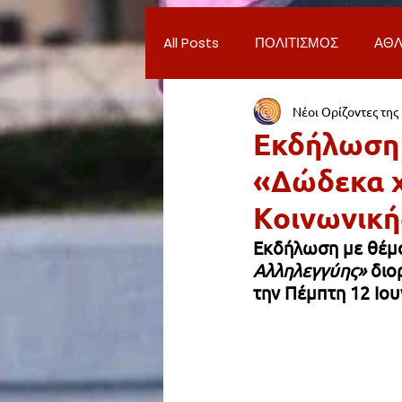
All Posts
ΠΟΛΙΤΙΣΜΟΣ
ΑΘΛ
Νέοι Ορίζοντες της
ΔΗΜΟΣ ΝΕΑΣ ΣΜΥΡΝΗΣ
Π
Εκδήλωση 
«Δώδεκα χ
ΨΥΧΑΓΩΓΙΑ
ΕΡΓΑΣΙΑ
Κοινωνική
Εκδήλωση με θέμ
ΠΑΡΑΠΟΝΑ ΔΗΜΟΤΩΝ
ΣΥ
Αλληλεγγύης» 
διο
την Πέμπτη 12 Ιου
ΦΙΛΑΝΘΡΩΠΙΑ
ADVERTORI