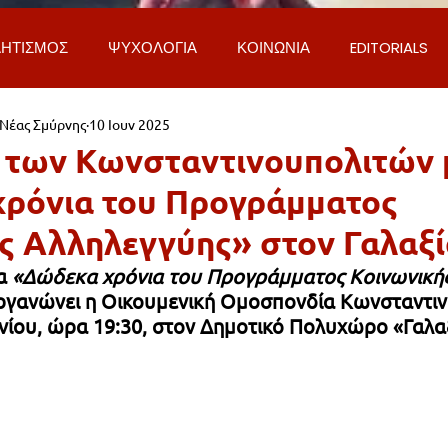
ΗΤΙΣΜΟΣ
ΨΥΧΟΛΟΓΙΑ
ΚΟΙΝΩΝΙΑ
EDITORIALS
 Νέας Σμύρνης
10 Ιουν 2025
ΡΟΣΩΠΑ & ΑΠΟΨΕΙΣ
ΙΣΤΟΡΙΑ
ΠΟΛΙΤΙΚΗ
ΟΙΚΟΝ
των Κωνσταντινουπολιτών 
ρόνια του Προγράμματος
ΕΚΚΛΗΣΙΑ
ΕΠΙΣΤΗΜΗ & ΤΕΧΝΟΛΟΓΙΑ
ΦΥΣΗ & ΠΕΡΙ
ς Αλληλεγγύης» στον Γαλαξί
α
 «Δώδεκα χρόνια του Προγράμματος Κοινωνικής
ΓΚΟΙΝΩΝΙΑ & ΔΡΟΜΟΙ
ΕΡΓΑ & ΥΠΟΔΟΜΕΣ
ΦΙΛΟΖΩΙ
ργανώνει η Οικουμενική Ομοσπονδία Κωνσταντι
νίου, ώρα 19:30, στον Δημοτικό Πολυχώρο «Γαλαξ
AL
LIFESTYLE
ΤΟΠΙΚΑ ΝΕΑ
ΥΠΗΡΕΣΙΕΣ
ΝΕΑ