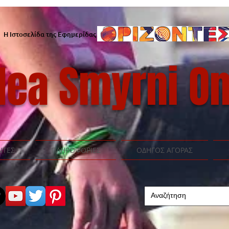
Η Ιστοσελίδα της Εφημερίδας
ea Smyrni On
ΝΤΕΣ
ΠΛΗΡΟΦΟΡΙΕΣ
ΟΔΗΓΟΣ ΑΓΟΡΑΣ