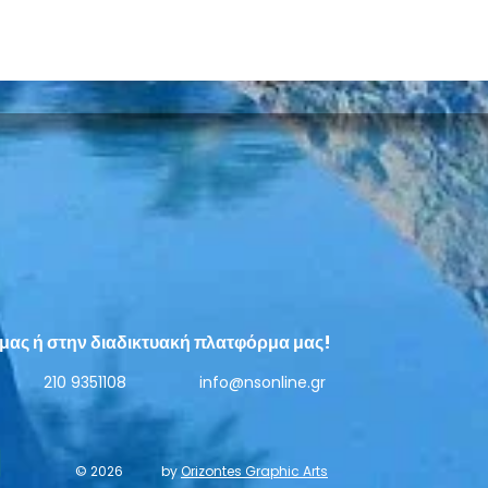
Επιτυχίες για τους μαθητές
Με έ
του Κοινωνικού
δρομ
Φροντιστηρίου Νέας
Συγκ
μας ή στην διαδικτυακή πλατφόρμα μας!
Σμύρνης στις Πανελλαδικές
Σμύ
Εξετάσεις
210 9351108
info@nsonline.gr
© 2026
by
Orizontes Graphic Arts