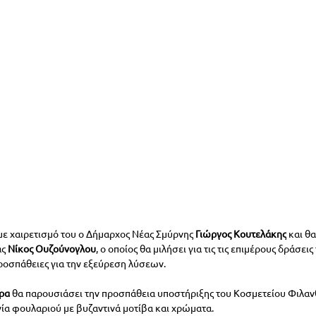
με χαιρετισμό του ο Δήμαρχος Νέας Σμύρνης 
Γιώργος Κουτελάκης
 και θ
ς 
Νίκος Ουζούνογλου
, ο οποίος θα μιλήσει για τις τις επιμέρους δράσει
 προσπάθειες για την εξεύρεση λύσεων.
ρα
 θα παρουσιάσει την προσπάθεια υποστήριξης του Κοσμετείου Φιλα
γία φουλαριού με βυζαντινά μοτίβα και χρώματα.