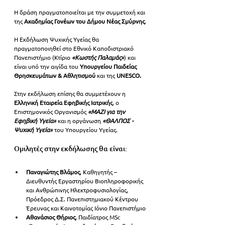
Η δράση πραγματοποιείται με την συμμετοχή και 
της 
Ακαδημίας Γονέων του Δήμου Νέας Σμύρνης
.
Η 
Εκδήλωση Ψυχικής Υγείας 
θα 
πραγματοποιηθεί στο Εθνικό Καποδιστριακό 
Πανεπιστήμιο (Κτίριο 
«Κωστής Παλαμάς»
) και 
είναι υπό την αιγίδα του
 Υπουργείου Παιδείας 
Θρησκευμάτων & Αθλητισμού 
και της
 UNESCO.
Στην εκδήλωση επίσης θα συμμετέχουν η 
Ελληνική Εταιρεία Εφηβικής Ιατρικής
, ο 
Επιστημονικός Οργανισμός 
«ΜΑΖΙ για την 
Εφηβική Υγεία»
και η οργάνωση 
«ΘΑΛΠΟΣ - 
Ψυχική Υγεία»
 του Υπουργείου Υγείας.
Ομιλητές στην εκδήλωσης θα είναι:
Παναγιώτης Βλάμος
, Καθηγητής – 
Διευθυντής Εργαστηρίου Βιοπληροφορικής 
και Ανθρώπινης Ηλεκτροφυσιολογίας, 
Πρόεδρος Δ.Σ. Πανεπιστημιακού Κέντρου 
Έρευνας και Καινοτομίας Ιόνιο Πανεπιστήμιο
Αθανάσιος Θήριος
, Παιδίατρος MSc 