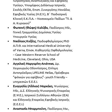
«Στρατηγικές Αναπτυξιακής και Εφηβικής 
Υγείας», Υποψήφιος Διδάκτωρ Ιατρικής 
Σχολής ΕΚΠΑ, Επιστ. Συνεργάτης Μονάδας 
Εφηβικής Υγείας (Μ.Ε.Υ.), Β΄ Παιδιατρική 
Κλινική Ε.Κ.Π.Α. – Νοσοκομείο Παίδων “Π. & 
Α. Κυριακού”
Φωτεινή (Φώφη) Καλύβα
, Παιδίατρος MSc, 
Γενική Γραμματέας Δημόσιας Υγείας- 
Υπουργείο Υγείας
Νικόλαος Κοζέης
, Παιδοφθαλμίατρος PhD 
Α.Π.Θ. και International Medical University 
of Varna, Επισκ. Καθηγητής Οφθαλμολογίας 
– Case Western Reserve School of 
Medicine, Cleveland, Ohio, USA
Αγγελική Μαργαρίτη-Andrews
, Δρ. 
Χειρουργός-Οδοντίατρος, Επίτιμη 
Αντιπρόεδρος LIFELINE Hellas, Πρέσβειρα 
“φιλικών για εφήβους”- youth friendly – 
υπηρεσιών Ε.Ε.Ε.Ι.
Ευαγγελία (Λίλλιαν) Μαρκάκη
, Ψυχίατρος 
MSc, Δ.Σ. Ελληνικής Ψυχιατρικής Εταιρείας 
(Ε.Ψ.Ε.), Ιατρικού Συλλόγου Αθηνών (ΙΣΑ) 
και Ελληνικής Εταιρείας Εφηβικής Ιατρικής 
(Ε.Ε.Ε.Ι.)
Αναστασία Μπαρμπούνη
, Παιδίατρος Msc, 