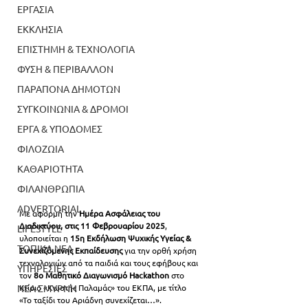
ΕΡΓΑΣΙΑ
ΕΚΚΛΗΣΙΑ
ΕΠΙΣΤΗΜΗ & ΤΕΧΝΟΛΟΓΙΑ
ΦΥΣΗ & ΠΕΡΙΒΑΛΛΟΝ
ΠΑΡΑΠΟΝΑ ΔΗΜΟΤΩΝ
ΣΥΓΚΟΙΝΩΝΙΑ & ΔΡΟΜΟΙ
ΕΡΓΑ & ΥΠΟΔΟΜΕΣ
ΦΙΛΟΖΩΙΑ
ΚΑΘΑΡΙΟΤΗΤΑ
ΦΙΛΑΝΘΡΩΠΙΑ
ADVERTORIAL
Με αφορμή την 
Ημέρα Ασφάλειας του 
Διαδικτύου, στις 11 Φεβρουαρίου 2025
, 
LIFESTYLE
υλοποιείται η 
15η Εκδήλωση Ψυχικής Υγείας & 
ΤΟΠΙΚΑ ΝΕΑ
Συνεχιζόμενης Εκπαίδευσης
 για την ορθή χρήση 
τεχνολογιών από τα παιδιά και τους εφήβους και 
ΥΠΗΡΕΣΙΕΣ
τον 
8ο Μαθητικό Διαγωνισμό Hackathon
 στο 
ΝΕΑ ΣΜΥΡΝΗ
Κτίριο «Κωστής Παλαμάς» του ΕΚΠΑ, με τίτλο 
«Το ταξίδι του Αριάδνη συνεχίζεται…». 