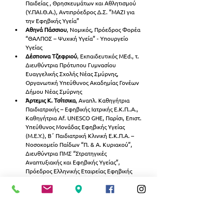
Παιδείας , Θρησκευμάτων και Αθλητισμού 
(Υ.ΠΑΙ.Θ.Α.), Αντιπρόεδρος Δ.Σ. “ΜΑΖΙ για 
την Εφηβικής Υγεία”
Αθηνά Πάσσιου
, Νομικός, Πρόεδρος Φορέα 
“ΘΑΛΠΟΣ – Ψυχική Υγεία” - Υπουργείο 
Υγείας
Δέσποινα Τζεφριού
, Εκπαιδευτικός MEd., τ. 
Διευθύντρια Πρότυπου Γυμνασίου 
Ευαγγελικής Σχολής Νέας Σμύρνης, 
Οργανωτική Υπεύθυνος Ακαδημίας Γονέων 
Δήμου Νέας Σμύρνης
Άρτεμις Κ. Τσίτσικα
, Αναπλ. Καθηγήτρια 
Παιδιατρικής – Εφηβικής Ιατρικής Ε.Κ.Π..Α., 
Καθηγήτρια Αf. UNESCO GHE, Παρίσι, Επιστ. 
Υπεύθυνος Μονάδας Εφηβικής Υγείας 
(Μ.Ε.Υ.), Β΄ Παιδιατρική Κλινική Ε.Κ.Π.Α. – 
Νοσοκομείο Παίδων “Π. & Α. Κυριακού”, 
Διευθύντρια ΠΜΣ “Στρατηγικές 
Αναπτυξιακής και Εφηβικής Υγείας”, 
Πρόεδρος Ελληνικής Εταιρείας Εφηβικής 
Ιατρικής (Ε.Ε.Ε.Ι.)/UNESCO LoI
Μαρίζα Τσολιά
, Καθηγήτρια Παιδιατρικής – 
Λοιμωξιολογίας, Διευθύντρια B΄ 
Παιδιατρικής Κλινικής Πανεπιστημίου 
Αθηνών Ε.Κ.Π.Α., Νοσοκομείο Παίδων «Π. & 