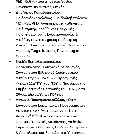
PhD, Καθηγήτρια Δημόσιας Υγείας – 
Πανεπιστήμιο Δυτικής Αττικής
Δημήτριος Παπαδημητρίου
, 
Παιδοενδοκρινολόγος – Παιδοδιαβητολόγος 
MD, MSc, PhD, Αναπληρωτής Καθηγητής 
Παιδιατρικής, Υπεύθυνος Νεογνικής 
Παιδικής Εφηβικής Ενδοκρινολογίας & 
Διαβήτη, Πανεπιστημιακή Παιδιατρική 
Κλινική, Πανεπιστημιακό Γενικό Νοσοκομείο 
Λάρισας, Τμήμα Ιατρικής, Πανεπιστήμιο 
Θεσσαλίας
Νταίζη Παπαθανασοπούλου
, 
Κοινωνιολόγος- Κοινωνική Λειτουργός, 
Συντονίστρια Ελληνικού Διαδημοτικού 
Δικτύου Υγιών Πόλεων & Προαγωγής 
Υγείας (ΕΔΔΥΠΥ) του ΠΟΥ, τ. Πρόεδρος της 
Συμβουλευτικής Επιτροπής του ΠΟΥ για τα 
Εθνικά Δίκτυα Υγιών Πόλεων
Αντωνία Παπατριανταφύλλου
, Εθνική 
Συντονίστρια Ευρωπαϊκών Προγραμμάτων 
Erasmus+ ΚΑ3 “ACT – ACTive citizenship 
Projects” & “T4E – Teachers4Europe” 
Γραμματεία Γενικής Διεύθυνσης Διεθνών, 
Ευρωπαϊκών Θεμάτων, Παιδείας Ομογενών 
& Διαπολιτισμικής Εκπαίδευσης Υπουργείο 