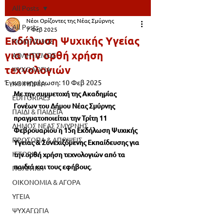
All Posts
Νέοι Ορίζοντες της Νέας Σμύρνης
All Posts
7 Φεβ 2025
Εκδήλωση Ψυχικής Υγείας
ΠΟΛΙΤΙΣΜΟΣ
για την ορθή χρήση
ΑΘΛΗΤΙΣΜΟΣ
τεχνολογιών
ΨΥΧΟΛΟΓΙΑ
Έγινε ενημέρωση:
10 Φεβ 2025
ΚΟΙΝΩΝΙΑ
Με την συμμετοχή της Ακαδημίας 
EDITORIALS
Γονέων του Δήμου Νέας Σμύρνης 
ΠΑΙΔΙ & ΠΑΙΔΕΙΑ
πραγματοποιείται την Τρίτη 11 
ΔΗΜΟΣ ΝΕΑΣ ΣΜΥΡΝΗΣ
Φεβρουαρίου η 15η Εκδήλωση Ψυχικής 
ΠΡΟΣΩΠΑ & ΑΠΟΨΕΙΣ
Υγείας & Συνεχιζόμενης Εκπαίδευσης για 
ΙΣΤΟΡΙΑ
την ορθή χρήση τεχνολογιών από τα 
παιδιά και τους εφήβους.
ΠΟΛΙΤΙΚΗ
ΟΙΚΟΝΟΜΙΑ & ΑΓΟΡΑ
ΥΓΕΙΑ
ΨΥΧΑΓΩΓΙΑ