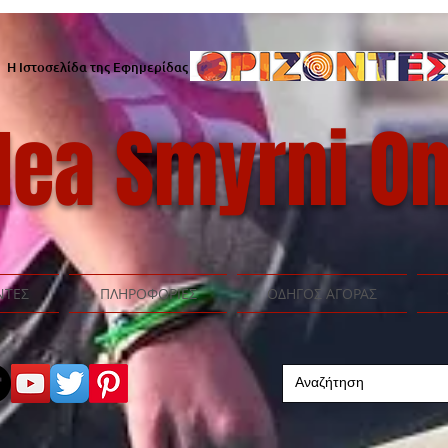
Η Ιστοσελίδα της Εφημερίδας
ea Smyrni On
ΝΤΕΣ
ΠΛΗΡΟΦΟΡΙΕΣ
ΟΔΗΓΟΣ ΑΓΟΡΑΣ