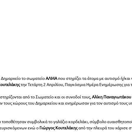
ο Δημαρχείο το σωματείο 
ΑΛΜΑ
 που στηρίζει τα άτομα με αυτισμό ή/και
Κουτελάκης
 την Τετάρτη 2 Απριλίου, Παγκόσμια Ημέρα Ενημέρωσης για τ
στηρίζονται από το Σωματείο και οι συνοδοί τους, 
Αλίκη Παναγιωτάκου 
 τους χώρους του Δημαρχείου και ενημέρωσαν για τον αυτισμό τους υπ
 τοποθέτησαν συμβολικά το γαλάζιο κορδελάκι, σύμβολο ευαισθητοποί
ρευρισκόμενων ενώ ο 
Γιώργος Κουτελάκης
 από την πλευρά του χάρισε σ