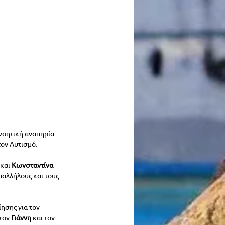
 νοητική αναπηρία 
ον Αυτισμό. 
και 
Κωνσταντίνα 
αλλήλους και τους 
ησης για τον 
τον 
Γιάννη 
και τον 