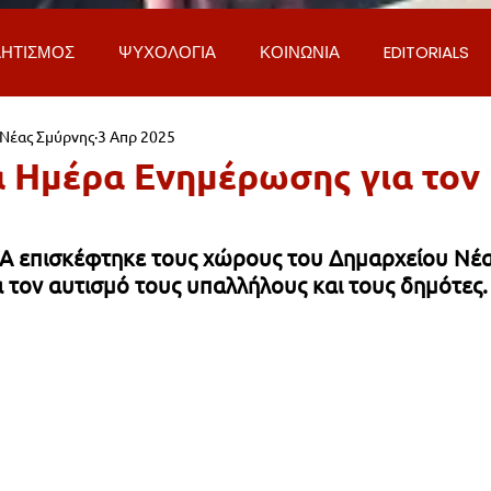
ΗΤΙΣΜΟΣ
ΨΥΧΟΛΟΓΙΑ
ΚΟΙΝΩΝΙΑ
EDITORIALS
 Νέας Σμύρνης
3 Απρ 2025
ΡΟΣΩΠΑ & ΑΠΟΨΕΙΣ
ΙΣΤΟΡΙΑ
ΠΟΛΙΤΙΚΗ
ΟΙΚΟΝ
 Ημέρα Ενημέρωσης για τον
ΕΚΚΛΗΣΙΑ
ΕΠΙΣΤΗΜΗ & ΤΕΧΝΟΛΟΓΙΑ
ΦΥΣΗ & ΠΕΡΙ
 επισκέφτηκε τους χώρους του Δημαρχείου Νέα
 τον αυτισμό τους υπαλλήλους και τους δημότες.
ΓΚΟΙΝΩΝΙΑ & ΔΡΟΜΟΙ
ΕΡΓΑ & ΥΠΟΔΟΜΕΣ
ΦΙΛΟΖΩΙ
AL
LIFESTYLE
ΤΟΠΙΚΑ ΝΕΑ
ΥΠΗΡΕΣΙΕΣ
ΝΕΑ