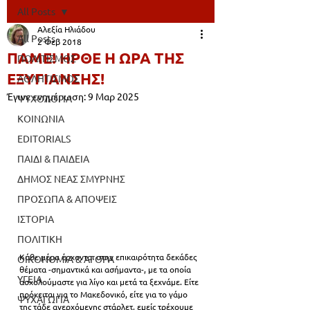
All Posts
Αλεξία Ηλιάδου
All Posts
2 Φεβ 2018
ΠΑΜΕ! ΗΡΘΕ Η ΩΡΑ ΤΗΣ
ΠΟΛΙΤΙΣΜΟΣ
ΕΞΥΓΙΑΝΣΗΣ!
ΑΘΛΗΤΙΣΜΟΣ
Έγινε ενημέρωση:
9 Μαρ 2025
ΨΥΧΟΛΟΓΙΑ
ΚΟΙΝΩΝΙΑ
EDITORIALS
ΠΑΙΔΙ & ΠΑΙΔΕΙΑ
ΔΗΜΟΣ ΝΕΑΣ ΣΜΥΡΝΗΣ
ΠΡΟΣΩΠΑ & ΑΠΟΨΕΙΣ
ΙΣΤΟΡΙΑ
ΠΟΛΙΤΙΚΗ
Κάθε μέρα έρχονται στην επικαιρότητα δεκάδες 
ΟΙΚΟΝΟΜΙΑ & ΑΓΟΡΑ
θέματα -σημαντικά και ασήμαντα-, με τα οποία 
ΥΓΕΙΑ
ασχολούμαστε για λίγο και μετά τα ξεχνάμε. Είτε 
πρόκειται για το Μακεδονικό, είτε για το γάμο 
ΨΥΧΑΓΩΓΙΑ
της τάδε ανερχόμενης στάρλετ, εμείς τρέχουμε 