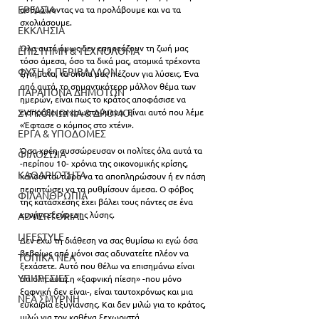
ΕΡΓΑΣΙΑ
ασθμαίνοντας να τα προλάβουμε και να τα 
σχολιάσουμε. 
ΕΚΚΛΗΣΙΑ
Όλα αυτά όμως δεν επηρεάζουν τη ζωή μας 
ΕΠΙΣΤΗΜΗ & ΤΕΧΝΟΛΟΓΙΑ
τόσο άμεσα, όσο τα δικά μας, ατομικά τρέχοντα 
ΦΥΣΗ & ΠΕΡΙΒΑΛΛΟΝ
ζητήματα, τα οποία μας πιέζουν για λύσεις. Ένα 
από αυτά, το σημαντικότερο μάλλον θέμα των 
ΠΑΡΑΠΟΝΑ ΔΗΜΟΤΩΝ
ημερών, είναι πως το κράτος αποφάσισε να 
ΣΥΓΚΟΙΝΩΝΙΑ & ΔΡΟΜΟΙ
εισπράξει τα χρωστούμενα. Είναι αυτό που λέμε 
«Έφτασε ο κόμπος στο χτένι». 
ΕΡΓΑ & ΥΠΟΔΟΜΕΣ
Όσα χρέη συσσώρευσαν οι πολίτες όλα αυτά τα 
ΦΙΛΟΖΩΙΑ
-περίπου 10- χρόνια της οικονομικής κρίσης, 
ΚΑΘΑΡΙΟΤΗΤΑ
καλούνται τώρα να τα αποπληρώσουν ή εν πάση 
περιπτώσει να τα ρυθμίσουν άμεσα. Ο φόβος 
ΦΙΛΑΝΘΡΩΠΙΑ
της κατάσχεσης έχει βάλει τους πάντες σε ένα 
κυνήγι εξεύρεσης λύσης.
ADVERTORIAL
LIFESTYLE
Δεν έχω τη διάθεση να σας θυμίσω κι εγώ όσα 
βεβαίως από μόνοι σας αδυνατείτε πλέον να 
ΤΟΠΙΚΑ ΝΕΑ
ξεχάσετε. Αυτό που θέλω να επισημάνω είναι 
ΥΠΗΡΕΣΙΕΣ
ότι όλη αυτή η «ξαφνική πίεση» -που μόνο 
ξαφνική δεν είναι-, είναι ταυτοχρόνως και μια 
ΝΕΑ ΣΜΥΡΝΗ
ευκαιρία εξυγίανσης. Και δεν μιλώ για το κράτος, 
μιλώ για τον καθένα ξεχωριστά. 