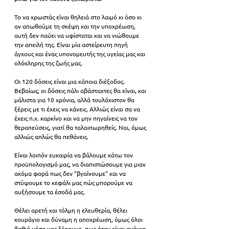
Το να χρωστάς είναι θηλειά στο λαιμό κι όσο κι 
αν απωθούμε τη σκέψη και την υποχρέωση, 
αυτή δεν παύει να υφίσταται και να νιώθουμε 
την απειλή της. Είναι μία αστείρευτη πηγή 
άγχους και ένας υπονομευτής της υγείας μας και 
ολόκληρης της ζωής μας.
Οι 120 δόσεις είναι μια κάποια διέξοδος. 
Βεβαίως, οι δόσεις πάλι αβάσταχτες θα είναι, και 
μάλιστα για 10 χρόνια, αλλά τουλάχιστον θα 
ξέρεις με τι έχεις να κάνεις. Αλλιώς είναι σα να 
έχεις π.χ. καρκίνο και να μην πηγαίνεις να τον 
θεραπεύσεις, γιατί θα ταλαιπωρηθείς. Ναι, όμως 
αλλιώς απλώς θα πεθάνεις.
Είναι λοιπόν ευκαιρία να βάλουμε κάτω τον 
προϋπολογισμό μας, να διαπιστώσουμε για μιαν 
ακόμα φορά πως δεν "βγαίνουμε" και να 
στύψουμε το κεφάλι μας πώς μπορούμε να 
αυξήσουμε τα έσοδά μας. 
Θέλει αρετή και τόλμη η ελευθερία, θέλει 
κουράγιο και δύναμη η αποχρέωση, όμως όλοι 
βαθιά μέσα μας ξέρουμε, πως όταν είναι ανάγκη, 