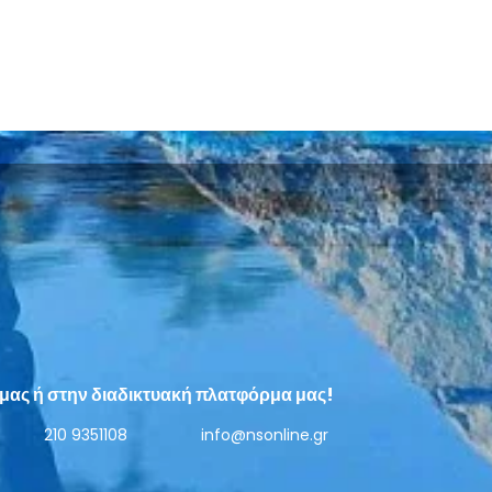
Πώς Ελληνικό και Φαληρικό
Επισ
Πάρκο θα αλλάξουν τον
συγκοινωνιακό χάρτη της
μας ή στην διαδικτυακή πλατφόρμα μας!
Αθήνας
210 9351108
info@nsonline.gr