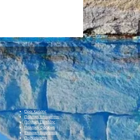
τημονικό Συνέδριο για
την διαχείριση πλαστικών
Όροι Χρήσης
Πολιτική Απορρήτου
Πολιτική Σύνταξης
Πολιτική Cookies
Εταιρική Διαφάνεια
Ποιοι είμαστε