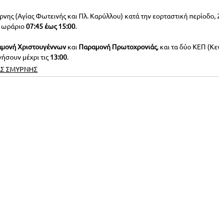
ρνης (Αγίας Φωτεινής και Πλ. Καρύλλου) κατά την εορταστική περίοδο, 
ε ωράριο
 07:45 έως 15:00
.
μονή Χριστουγέννων
 και 
Παραμονή Πρωτοχρονιάς
, και τα δύο ΚΕΠ (Κε
ήσουν μέχρι τις 
13:00
.
Σ ΣΜΥΡΝΗΣ