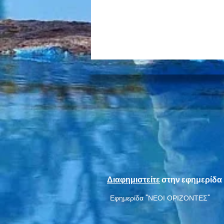
Η ανακοίνωση της Λαϊκής
Συσπείρωσης Νέας Σμύρνης
για την Λευκή Νύχτα
Διαφημιστείτε
στην εφημερίδα 
Εφημερίδα "ΝΕΟΙ ΟΡΙΖΟΝΤΕΣ"