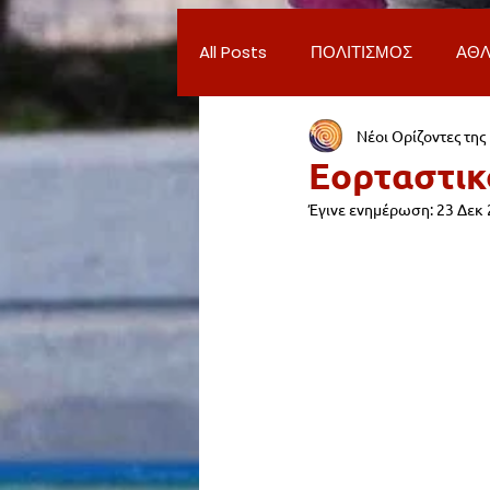
All Posts
ΠΟΛΙΤΙΣΜΟΣ
ΑΘΛ
Νέοι Ορίζοντες της
ΔΗΜΟΣ ΝΕΑΣ ΣΜΥΡΝΗΣ
Π
Εορταστικ
Έγινε ενημέρωση:
23 Δεκ
ΨΥΧΑΓΩΓΙΑ
ΕΡΓΑΣΙΑ
ΠΑΡΑΠΟΝΑ ΔΗΜΟΤΩΝ
ΣΥ
ΦΙΛΑΝΘΡΩΠΙΑ
ADVERTORI