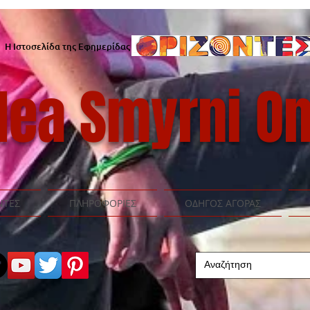
Η Ιστοσελίδα της Εφημερίδας
ea Smyrni On
ΝΤΕΣ
ΠΛΗΡΟΦΟΡΙΕΣ
ΟΔΗΓΟΣ ΑΓΟΡΑΣ