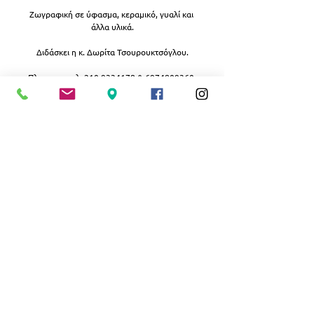
Ζωγραφική σε ύφασμα, κεραμικό, γυαλί και 
άλλα υλικά.
Διδάσκει η κ. Δωρίτα Τσουρουκτσόγλου.
Πληρ. στα τηλ. 210 9334178 & 6974809360.
(Έναρξη 23/10/2014)
Εμφάνιση όλων
Σχετικές αναρτήσεις