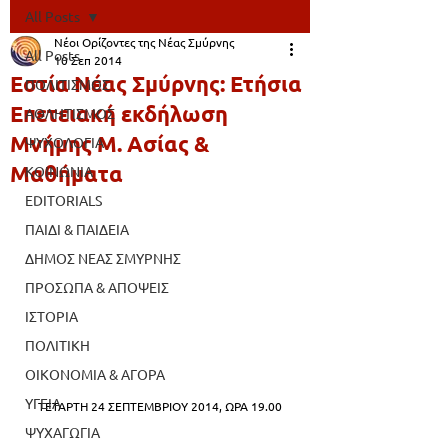
All Posts
Νέοι Ορίζοντες της Νέας Σμύρνης
All Posts
10 Σεπ 2014
Εστία Νέας Σμύρνης: Ετήσια
ΠΟΛΙΤΙΣΜΟΣ
Επετειακή εκδήλωση
ΑΘΛΗΤΙΣΜΟΣ
Μνήμης Μ. Ασίας &
ΨΥΧΟΛΟΓΙΑ
Μαθήματα
ΚΟΙΝΩΝΙΑ
EDITORIALS
ΠΑΙΔΙ & ΠΑΙΔΕΙΑ
ΔΗΜΟΣ ΝΕΑΣ ΣΜΥΡΝΗΣ
ΠΡΟΣΩΠΑ & ΑΠΟΨΕΙΣ
ΙΣΤΟΡΙΑ
ΠΟΛΙΤΙΚΗ
ΟΙΚΟΝΟΜΙΑ & ΑΓΟΡΑ
ΥΓΕΙΑ
ΤΕΤΑΡΤΗ 24 ΣΕΠΤΕΜΒΡΙΟΥ 2014, ΩΡΑ 19.00
ΨΥΧΑΓΩΓΙΑ