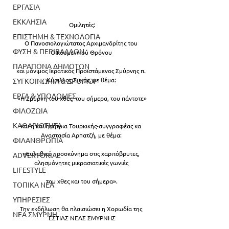
ΕΡΓΑΣΙΑ
ΕΚΚΛΗΣΙΑ
Ομιλητές:
ΕΠΙΣΤΗΜΗ & ΤΕΧΝΟΛΟΓΙΑ
O Πανοσιολογιώτατος Αρχιμανδρίτης του 
ΦΥΣΗ & ΠΕΡΙΒΑΛΛΟΝ
Οικουμενικού Θρόνου 
ΠΑΡΑΠΟΝΑ ΔΗΜΟΤΩΝ
και μόνιμος Ιερατικός Προϊστάμενος Σμύρνης π. 
Κύριλλος Συκής, με θέμα: 
ΣΥΓΚΟΙΝΩΝΙΑ & ΔΡΟΜΟΙ
ΕΡΓΑ & ΥΠΟΔΟΜΕΣ
«Η Σμύρνη του χθες, του σήμερα, του πάντοτε»
ΦΙΛΟΖΩΙΑ
ΚΑΘΑΡΙΟΤΗΤΑ
και η καθηγήτρια Τουρκικής-συγγραφέας κα 
Αναστασία Αρπατζή, με θέμα: 
ΦΙΛΑΝΘΡΩΠΙΑ
«Ευλαβικό προσκύνημα στις χαριτόβρυτες, 
ADVERTORIAL
αλησμόνητες μικρασιατικές γωνιές 
LIFESTYLE
του χθες και του σήμερα».
ΤΟΠΙΚΑ ΝΕΑ
ΥΠΗΡΕΣΙΕΣ
Την εκδήλωση θα πλαισιώσει η Χορωδία της 
ΝΕΑ ΣΜΥΡΝΗ
ΕΣΤΙΑΣ ΝΕΑΣ ΣΜΥΡΝΗΣ