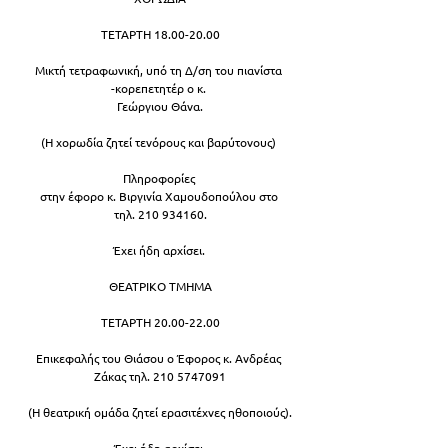
ΤΕΤΑΡΤΗ 18.00-20.00
Μικτή τετραφωνική, υπό τη Δ/ση του πιανίστα 
-κορεπετητέρ ο κ. 
Γεώργιου Θάνα.
(Η χορωδία ζητεί τενόρους και βαρύτονους) 
Πληροφορίες 
στην έφορο κ. Βιργινία Χαμουδοπούλου στο 
τηλ. 210 934160.
Έχει ήδη αρχίσει. 
ΘΕΑΤΡΙΚΟ ΤΜΗΜΑ
ΤΕΤΑΡΤΗ 20.00-22.00
Επικεφαλής του Θιάσου ο Έφορος κ. Ανδρέας 
Ζάκας τηλ. 210 5747091
(Η θεατρική ομάδα ζητεί ερασιτέχνες ηθοποιούς).
Έχει ήδη αρχίσει.