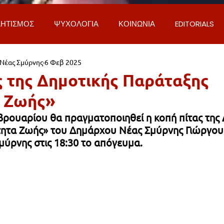
ΗΤΙΣΜΟΣ
ΨΥΧΟΛΟΓΙΑ
ΚΟΙΝΩΝΙΑ
EDITORIALS
 Νέας Σμύρνης
6 Φεβ 2025
ΡΟΣΩΠΑ & ΑΠΟΨΕΙΣ
ΙΣΤΟΡΙΑ
ΠΟΛΙΤΙΚΗ
ΟΙΚΟΝ
ς της Δημοτικής Παράταξης
α Ζωής»
ΕΚΚΛΗΣΙΑ
ΕΠΙΣΤΗΜΗ & ΤΕΧΝΟΛΟΓΙΑ
ΦΥΣΗ & ΠΕΡΙ
βρουαρίου θα πραγματοποιηθεί η κοπή πίτας της 
τητα Ζωής» του Δημάρχου Νέας Σμύρνης Γιώργου
μύρνης στις 18:30 το απόγευμα.
ΓΚΟΙΝΩΝΙΑ & ΔΡΟΜΟΙ
ΕΡΓΑ & ΥΠΟΔΟΜΕΣ
ΦΙΛΟΖΩΙ
AL
LIFESTYLE
ΤΟΠΙΚΑ ΝΕΑ
ΥΠΗΡΕΣΙΕΣ
ΝΕΑ