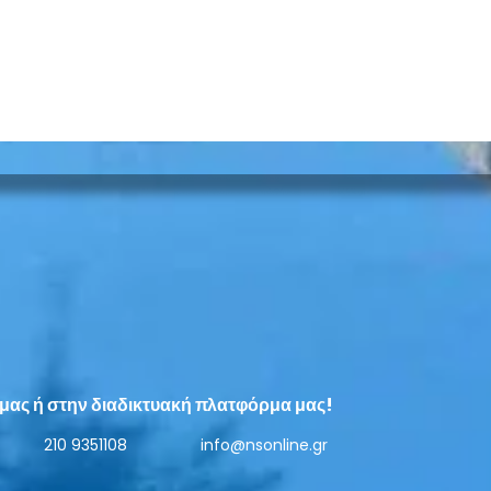
Εστία Νέας Σμύρνης: Κοπή
Εστί
Πρωτοχρονιάτικης πίτας -
Εκδή
Αποκαλυπτήρια προτομής
Αγί
μας ή στην διαδικτυακή πλατφόρμα μας!
Α. Ωνάση
210 9351108
info@nsonline.gr