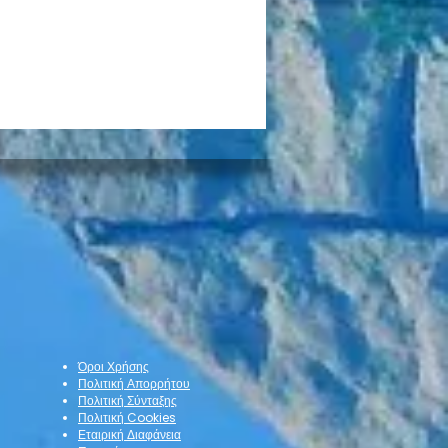
α Νέας Σμύρνης:
λωση μνήμης του
ου Πολυκάρπου
Όροι Χρήσης
Πολιτική Απορρήτου
Πολιτική Σύνταξης
Πολιτική Cookies
Εταιρική Διαφάνεια