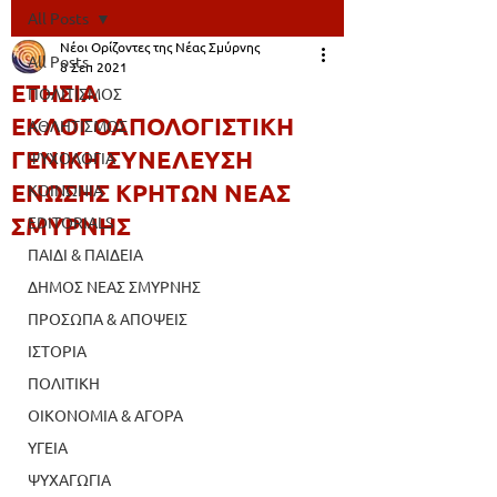
All Posts
Νέοι Ορίζοντες της Νέας Σμύρνης
All Posts
8 Σεπ 2021
ΕΤΗΣΙΑ
ΠΟΛΙΤΙΣΜΟΣ
ΕΚΛΟΓΟΑΠΟΛΟΓΙΣΤΙΚΗ
ΑΘΛΗΤΙΣΜΟΣ
ΓΕΝΙΚΗ ΣΥΝΕΛΕΥΣΗ
ΨΥΧΟΛΟΓΙΑ
ΕΝΩΣΗΣ ΚΡΗΤΩΝ ΝΕΑΣ
ΚΟΙΝΩΝΙΑ
ΣΜΥΡΝΗΣ
EDITORIALS
ΠΑΙΔΙ & ΠΑΙΔΕΙΑ
ΔΗΜΟΣ ΝΕΑΣ ΣΜΥΡΝΗΣ
ΠΡΟΣΩΠΑ & ΑΠΟΨΕΙΣ
ΙΣΤΟΡΙΑ
ΠΟΛΙΤΙΚΗ
ΟΙΚΟΝΟΜΙΑ & ΑΓΟΡΑ
ΥΓΕΙΑ
ΨΥΧΑΓΩΓΙΑ