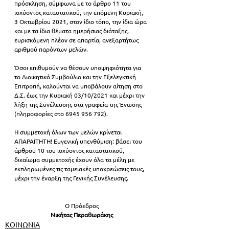
πρόσκληση, σύμφωνα με το άρθρο 11 του 
ισχύοντος καταστατικού, την επόμενη Κυριακή, 
3 Οκτωβρίου 2021, στον ίδιο τόπο, την ίδια ώρα 
και με τα ίδια θέματα ημερήσιας διάταξης, 
ευρισκόμενη πλέον σε απαρτία, ανεξαρτήτως 
αριθμού παρόντων μελών.
Όσοι επιθυμούν να θέσουν υποψηφιότητα για 
το Διοικητικό Συμβούλιο και την Εξελεγκτική 
Επιτροπή, καλούνται να υποβάλουν αίτηση στο 
Δ.Σ. έως την Κυριακή 03/10/2021 και μέχρι την 
λήξη της Συνέλευσης στα γραφεία της Ένωσης 
(πληροφορίες στο 6945 956 792).
Η συμμετοχή όλων των μελών κρίνεται 
ΑΠΑΡΑΙΤΗΤΗ! Ευγενική υπενθύμιση: βάσει του 
άρθρου 10 του ισχύοντος καταστατικού, 
δικαίωμα συμμετοχής έχουν όλα τα μέλη με 
εκπληρωμένες τις ταμειακές υποχρεώσεις τους, 
μέχρι την έναρξη της Γενικής Συνέλευσης.
Ο Πρόεδρος
Νικήτας Περαθωράκης
ΚΟΙΝΩΝΙΑ