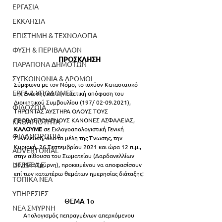
ΕΡΓΑΣΙΑ
ΕΚΚΛΗΣΙΑ
ΕΠΙΣΤΗΜΗ & ΤΕΧΝΟΛΟΓΙΑ
ΦΥΣΗ & ΠΕΡΙΒΑΛΛΟΝ
ΠΡΟΣΚΛΗΣΗ
ΠΑΡΑΠΟΝΑ ΔΗΜΟΤΩΝ
ΣΥΓΚΟΙΝΩΝΙΑ & ΔΡΟΜΟΙ
Σύμφωνα με τον Νόμο, το ισχύον Καταστατικό 
ΕΡΓΑ & ΥΠΟΔΟΜΕΣ
της Ένωσης και την σχετική απόφαση του 
Διοικητικού Συμβουλίου (197/ 02-09.2021), 
ΦΙΛΟΖΩΙΑ
ΤΗΡΩΝΤΑΣ ΑΥΣΤΗΡΑ ΟΛΟΥΣ ΤΟΥΣ 
ΠΡΟΒΛΕΠΟΜΕΝΟΥΣ ΚΑΝΟΝΕΣ ΑΣΦΑΛΕΙΑΣ,
ΚΑΘΑΡΙΟΤΗΤΑ
ΚΑΛΟΥΜΕ 
σε Εκλογοαπολογιστική Γενική 
ΦΙΛΑΝΘΡΩΠΙΑ
Συνέλευση, όλα τα μέλη της Ένωσης, την 
Κυριακή, 26 Σεπτεμβρίου 2021 και ώρα 12 π.μ., 
ADVERTORIAL
στην αίθουσα του Σωματείου (Δαρδανελλίων 
LIFESTYLE
36, Νέα Σμύρνη), προκειμένου να αποφασίσουν 
επί των κατωτέρω θεμάτων ημερησίας διάταξης:
ΤΟΠΙΚΑ ΝΕΑ
ΥΠΗΡΕΣΙΕΣ
ΘΕΜΑ 1ο
ΝΕΑ ΣΜΥΡΝΗ
Απολογισμός πεπραγμένων απερχόμενου 