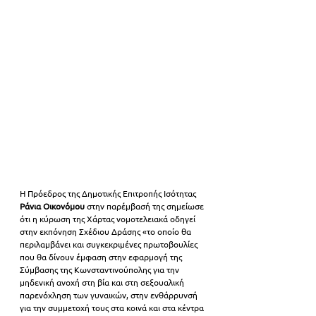
Η Πρόεδρος της Δημοτικής Επιτροπής Ισότητας 
Ράνια Οικονόμου
 στην παρέμβασή της σημείωσε 
ότι η κύρωση της Χάρτας νομοτελειακά οδηγεί 
στην εκπόνηση Σχέδιου Δράσης «το οποίο θα 
περιλαμβάνει και συγκεκριμένες πρωτοβουλίες 
που θα δίνουν έμφαση στην εφαρμογή της 
Σύμβασης της Κωνσταντινούπολης για την 
μηδενική ανοχή στη βία και στη σεξουαλική 
παρενόχληση των γυναικών, στην ενθάρρυνσή 
για την συμμετοχή τους στα κοινά και στα κέντρα 