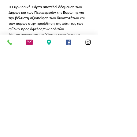
Η Ευρωπαϊκή Χάρτα αποτελεί δέσμευση των 
Δήμων και των Περιφερειών της Ευρώπης για 
την βέλτιστη αξιοποίηση των δυνατοτήτων και 
των πόρων στην προώθηση της ισότητας των 
φύλων προς όφελος των πολιτών.
Με την υπογραφή της Χάρτας ενισχύεται το 
κύρος του Δήμου Νέας Σμύρνης καθώς πλέον 
διαθέτει ένα επίσημο Ευρωπαϊκό θεσμικό 
εργαλείο για τον σχεδιασμό πολιτικών σε όλους 
τους τομείς της κοινωνίας.
ΔΗΜΟΣ ΝΕΑΣ ΣΜΥΡΝΗΣ
Εμφάνιση όλων
Σχετικές αναρτήσεις