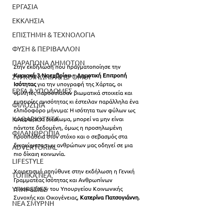
ΕΡΓΑΣΙΑ
ΕΚΚΛΗΣΙΑ
ΕΠΙΣΤΗΜΗ & ΤΕΧΝΟΛΟΓΙΑ
ΦΥΣΗ & ΠΕΡΙΒΑΛΛΟΝ
ΠΑΡΑΠΟΝΑ ΔΗΜΟΤΩΝ
Στην εκδήλωση που πραγματοποίησε την 
Κυριακή 3 Νοεμβρίου
 η 
Δημοτική Επιτροπή 
ΣΥΓΚΟΙΝΩΝΙΑ & ΔΡΟΜΟΙ
Ισότητας
 για την υπογραφή της Χάρτας, οι 
ΕΡΓΑ & ΥΠΟΔΟΜΕΣ
ομιλητές παρουσίασαν βιωματικά στοιχεία και 
εμπειρίες ανισότητας κι έστειλαν παράλληλα ένα 
ΦΙΛΟΖΩΙΑ
ελπιδοφόρο μήνυμα: Η ισότητα των φύλων ως 
ΚΑΘΑΡΙΟΤΗΤΑ
αναφαίρετο δικαίωμα, μπορεί να μην είναι 
πάντοτε δεδομένη, όμως η προσηλωμένη 
ΦΙΛΑΝΘΡΩΠΙΑ
προσπάθεια στον στόχο και ο σεβασμός στα 
δικαιώματα των ανθρώπων μας οδηγεί σε μια 
ADVERTORIAL
πιο δίκαιη κοινωνία.
LIFESTYLE
Χαιρετισμό απηύθυνε στην εκδήλωση η Γενική 
ΤΟΠΙΚΑ ΝΕΑ
Γραμματέας Ισότητας και Ανθρωπίνων 
ΥΠΗΡΕΣΙΕΣ
Δικαιωμάτων του Υπουργείου Κοινωνικής 
Συνοχής και Οικογένειας, 
Κατερίνα Πατσογιάννη
.
ΝΕΑ ΣΜΥΡΝΗ