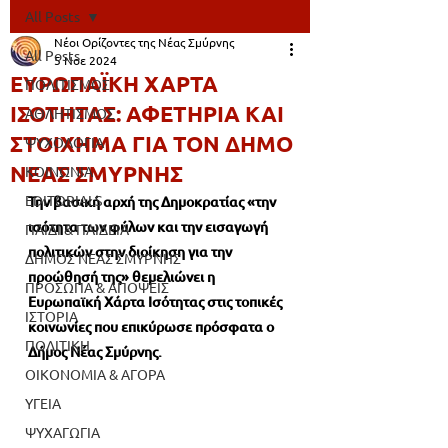
All Posts
Νέοι Ορίζοντες της Νέας Σμύρνης
All Posts
5 Νοε 2024
ΕΥΡΩΠΑΪΚΗ ΧΑΡΤΑ
ΠΟΛΙΤΙΣΜΟΣ
ΙΣΟΤΗΤΑΣ: ΑΦΕΤΗΡΙΑ ΚΑΙ
ΑΘΛΗΤΙΣΜΟΣ
ΣΤΟΙΧΗΜΑ ΓΙΑ ΤΟΝ ΔΗΜΟ
ΨΥΧΟΛΟΓΙΑ
ΝΕΑΣ ΣΜΥΡΝΗΣ
ΚΟΙΝΩΝΙΑ
EDITORIALS
Την βασική αρχή της Δημοκρατίας «την 
ισότητα των φύλων και την εισαγωγή 
ΠΑΙΔΙ & ΠΑΙΔΕΙΑ
πολιτικών στην διοίκηση για την 
ΔΗΜΟΣ ΝΕΑΣ ΣΜΥΡΝΗΣ
προώθησή της» θεμελιώνει η 
ΠΡΟΣΩΠΑ & ΑΠΟΨΕΙΣ
Ευρωπαϊκή Χάρτα Ισότητας στις τοπικές 
ΙΣΤΟΡΙΑ
κοινωνίες που επικύρωσε πρόσφατα ο 
ΠΟΛΙΤΙΚΗ
Δήμος Νέας Σμύρνης.
ΟΙΚΟΝΟΜΙΑ & ΑΓΟΡΑ
ΥΓΕΙΑ
ΨΥΧΑΓΩΓΙΑ