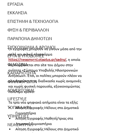
ΕΡΓΑΣΙΑ
ΕΚΚΛΗΣΙΑ
ΕΠΙΣΤΗΜΗ & ΤΕΧΝΟΛΟΓΙΑ
ΦΥΣΗ & ΠΕΡΙΒΑΛΛΟΝ
ΠΑΡΑΠΟΝΑ ΔΗΜΟΤΩΝ
ΣΥΓΚΟΙΝΩΝΙΑ & ΔΡΟΜΟΙ
Οι εγγραφές μπορούν να γίνουν μέσα από την 
απλή και φιλική πλατφόρμα 
ΕΡΓΑ & ΥΠΟΔΟΜΕΣ
https://neasmyrni.otaplus.gr/sadns/
, η οποία 
ΦΙΛΟΖΩΙΑ
περιλαμβάνεται στο site του Δήμου στην 
ενότητα 
«
Σύστημα Υποβολής Ηλεκτρονικών 
ΚΑΘΑΡΙΟΤΗΤΑ
Αιτήσεων
». 
Έτσι, οι πολίτες μπορούν πλέον να 
ολοκληρώνουν τη διαδικασία χωρίς αναμονές 
ΦΙΛΑΝΘΡΩΠΙΑ
και χωρίς φυσική παρουσία, εξοικονομώντας 
ADVERTORIAL
πολύτιμο χρόνο. 
LIFESTYLE
Τα τρία νέα ψηφιακά αιτήματα είναι τα εξής:
ΤΟΠΙΚΑ ΝΕΑ
Αίτηση Εγγραφής Μέλους στα Δημοτικά 
Γυμναστήρια
ΥΠΗΡΕΣΙΕΣ
Αίτηση Εγγραφής Μαθητή/τριας στα 
Δημοτικά Γυμναστήρια
ΝΕΑ ΣΜΥΡΝΗ
Αίτηση Εγγραφής Μέλους στο Δημοτικό 