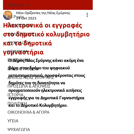
All Posts
Νέοι Ορίζοντες της Νέας Σμύρνης
All Posts
24 Οκτ 2025
Ηλεκτρονικά οι εγγραφές
ΠΟΛΙΤΙΣΜΟΣ
στο δημοτικό κολυμβητήριο
ΑΘΛΗΤΙΣΜΟΣ
και τα δημοτικά
ΨΥΧΟΛΟΓΙΑ
γυμναστήρια
ΚΟΙΝΩΝΙΑ
EDITORIALS
Ο Δήμος Νέας Σμύρνης κάνει ακόμη ένα 
βήμα στον δρόμο του ψηφιακού 
ΠΑΙΔΙ & ΠΑΙΔΕΙΑ
μετασχηματισμού, προσφέροντας στους 
ΔΗΜΟΣ ΝΕΑΣ ΣΜΥΡΝΗΣ
δημότες του τη δυνατότητα να 
ΠΡΟΣΩΠΑ & ΑΠΟΨΕΙΣ
πραγματοποιούν ηλεκτρονικά αιτήσεις 
ΙΣΤΟΡΙΑ
εγγραφής για τα Δημοτικά Γυμναστήρια 
ΠΟΛΙΤΙΚΗ
και το Δημοτικό Κολυμβητήριο. 
ΟΙΚΟΝΟΜΙΑ & ΑΓΟΡΑ
ΥΓΕΙΑ
ΨΥΧΑΓΩΓΙΑ