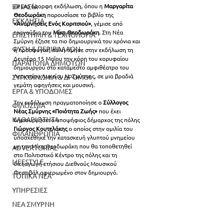
Σε μια όμορφη εκδήλωση, όπου η 
Μαργαρίτα 
ΕΡΓΑΣΙΑ
Θεοδωράκη
 παρουσίασε το βιβλίο της 
ΕΚΚΛΗΣΙΑ
«Αναμνήσεις Ενός Κοριτσιού»
, γέμισε από 
τραγούδια του 
Μίκη Θεοδωράκη
. Στη Νέα 
ΕΠΙΣΤΗΜΗ & ΤΕΧΝΟΛΟΓΙΑ
Σμύρνη έζησε τα πιο δημιουργικά του χρόνια και 
ΦΥΣΗ & ΠΕΡΙΒΑΛΛΟΝ
η προσφυγική πόλη τίμησε στην εκδήλωση τη 
Δευτέρα 15 Μαΐου την κόρη του κορυφαίου 
ΠΑΡΑΠΟΝΑ ΔΗΜΟΤΩΝ
δημιουργού στο κατάμεστο αμφιθέατρο του 
Λεοντείου Λυκείου Ν. Σμύρνης, σε μια βραδιά 
ΣΥΓΚΟΙΝΩΝΙΑ & ΔΡΟΜΟΙ
γεμάτη αφηγήσεις και μουσική.
ΕΡΓΑ & ΥΠΟΔΟΜΕΣ
Την εκδήλωση πραγματοποίησε ο 
Σύλλογος 
ΦΙΛΟΖΩΙΑ
Νέας Σμύρνης «Ποιότητα Ζωής»
 που έχει 
ΚΑΘΑΡΙΟΤΗΤΑ
δημιουργήσει ο υποψήφιος δήμαρχος της πόλης 
Γιώργος Κουτελάκης
 ο οποίος στην ομιλία του 
ΦΙΛΑΝΘΡΩΠΙΑ
υποσχέθηκε την κατασκευή γλυπτού μνημείου 
με τον Μίκη Θεοδωράκη που θα τοποθετηθεί 
ADVERTORIAL
στο Πολιτιστικό Κέντρο της πόλης και τη 
LIFESTYLE
διεξαγωγή ετήσιου Διεθνούς Μουσικού 
Φεστιβάλ αφιερωμένο στον δημιουργό.
ΤΟΠΙΚΑ ΝΕΑ
ΥΠΗΡΕΣΙΕΣ
ΝΕΑ ΣΜΥΡΝΗ