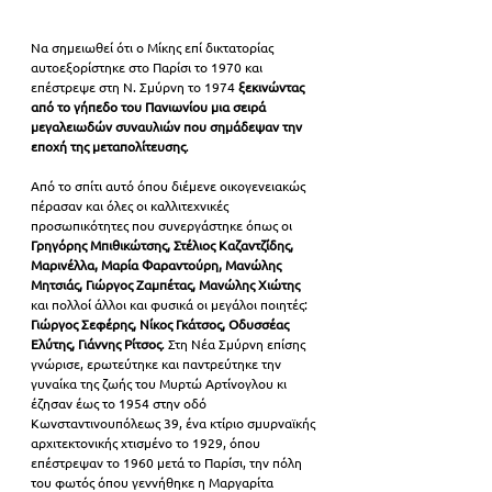
Να σημειωθεί ότι ο Μίκης επί δικτατορίας 
αυτοεξορίστηκε στο Παρίσι το 1970 και 
επέστρεψε στη Ν. Σμύρνη το 1974 
ξεκινώντας 
από το γήπεδο του Πανιωνίου μια σειρά 
μεγαλειωδών συναυλιών που σημάδεψαν την 
εποχή της μεταπολίτευσης
.
Από το σπίτι αυτό όπου διέμενε οικογενειακώς 
πέρασαν και όλες οι καλλιτεχνικές 
προσωπικότητες που συνεργάστηκε όπως οι
Γρηγόρης Μπιθικώτσης, Στέλιος Καζαντζίδης, 
Μαρινέλλα, Μαρία Φαραντούρη, Μανώλης 
Μητσιάς, Γιώργος Ζαμπέτας, Μανώλης Χιώτης
και πολλοί άλλοι και φυσικά οι μεγάλοι ποιητές: 
Γιώργος Σεφέρης, Νίκος Γκάτσος, Οδυσσέας 
Ελύτης, Γιάννης Ρίτσος
. Στη Νέα Σμύρνη επίσης 
γνώρισε, ερωτεύτηκε και παντρεύτηκε την 
γυναίκα της ζωής του Μυρτώ Αρτίνογλου κι 
έζησαν έως το 1954 στην οδό 
Κωνσταντινουπόλεως 39, ένα κτίριο σμυρναϊκής 
αρχιτεκτονικής χτισμένο το 1929, όπου 
επέστρεψαν το 1960 μετά το Παρίσι, την πόλη 
του φωτός όπου γεννήθηκε η Μαργαρίτα 