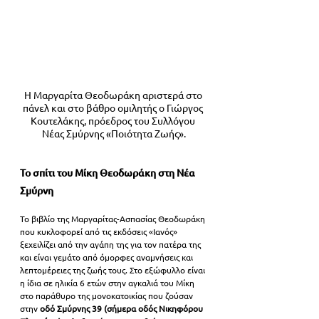
Η Μαργαρίτα Θεοδωράκη αριστερά στο 
πάνελ και στο βάθρο ομιλητής ο Γιώργος 
Κουτελάκης, πρόεδρος του Συλλόγου 
Νέας Σμύρνης «Ποιότητα Ζωής».
Το σπίτι του Μίκη Θεοδωράκη στη Νέα 
Σμύρνη
Το βιβλίο της Μαργαρίτας-Ασπασίας Θεοδωράκη 
που κυκλοφορεί από τις εκδόσεις «Ιανός» 
ξεχειλίζει από την αγάπη της για τον πατέρα της 
και είναι γεμάτο από όμορφες αναμνήσεις και 
λεπτομέρειες της ζωής τους. Στο εξώφυλλο είναι 
η ίδια σε ηλικία 6 ετών στην αγκαλιά του Μίκη 
στο παράθυρο της μονοκατοικίας που ζούσαν 
στην 
οδό Σμύρνης 39 (σήμερα οδός Νικηφόρου 