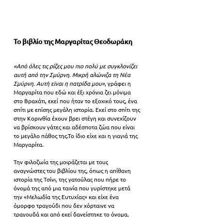
Το βιβλίο της Μαργαρίτας Θεοδωράκη
«Από όλες τις ρίζες μου πιο πολύ με συγκλονίζει 
αυτή από την Σμύρνη. Μικρή αλώνιζα τη Νέα 
Σμύρνη. Αυτή είναι η πατρίδα μου»
, γράφει η 
Μαργαρίτα που εδώ και έξι χρόνια ζει μόνιμα 
στο Βραχάτι, εκεί που ήταν το εξοχικό τους, ένα 
σπίτι με επίσης μεγάλη ιστορία. Εκεί στο σπίτι της 
στην Κορινθία έχουν βρει στέγη και συνεχίζουν 
να βρίσκουν γάτες και αδέσποτα ζώα που είναι 
το μεγάλο πάθος της.Το ίδιο είχε και η γιαγιά της 
Μαργαρίτα.
Την φιλοζωία της μοιράζεται με τους 
αναγνώστες του βιβλίου της, όπως η απίθανη 
ιστορία της Τσίνι, της γατούλας που πήρε το 
όνομά της από μια ταινία που γυρίστηκε μετά 
την «Μελωδία της Ευτυχίας» και είχε ένα 
όμορφο τραγούδι που δεν χόρταινε να 
τραγουδά και από εκεί δανείστηκε το όνομα, 