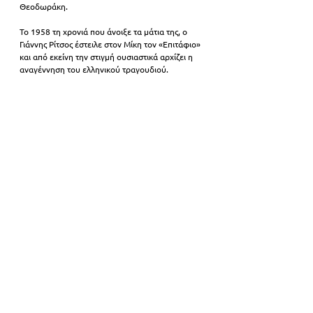
Θεοδωράκη.
Το 1958 τη χρονιά που άνοιξε τα μάτια της, ο 
Γιάννης Ρίτσος έστειλε στον Μίκη τον «Επιτάφιο» 
και από εκείνη την στιγμή ουσιαστικά αρχίζει η 
αναγέννηση του ελληνικού τραγουδιού.