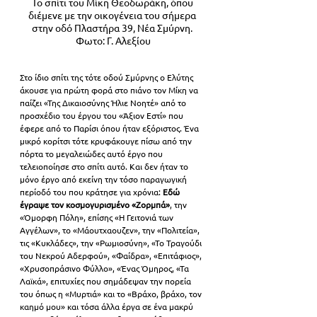
Το σπίτι του Μίκη Θεοδωράκη, όπου 
διέμενε με την οικογένεια του σήμερα 
στην οδό Πλαστήρα 39, Νέα Σμύρνη. 
Φωτο: Γ. Αλεξίου
Στο ίδιο σπίτι της τότε οδού Σμύρνης ο Ελύτης 
άκουσε για πρώτη φορά στο πιάνο τον Μίκη να 
παίζει «Της Δικαιοσύνης Ήλιε Νοητέ» από το 
προσχέδιο του έργου του «Άξιον Εστί» που 
έφερε από το Παρίσι όπου ήταν εξόριστος. Ένα 
μικρό κορίτσι τότε κρυφάκουγε πίσω από την 
πόρτα το μεγαλειώδες αυτό έργο που 
τελειοποίησε στο σπίτι αυτό. Και δεν ήταν το 
μόνο έργο από εκείνη την τόσο παραγωγική 
περίοδό του που κράτησε για χρόνια: 
Εδώ 
έγραψε τον κοσμογυρισμένο «Ζορμπά»
, την 
«Όμορφη Πόλη», επίσης «Η Γειτονιά των 
Αγγέλων», το «Μάουτχαουζεν», την «Πολιτεία», 
τις «Κυκλάδες», την «Ρωμιοσύνη», «Το Τραγούδι 
του Νεκρού Αδερφού», «Φαίδρα», «Επιτάφιος», 
«Χρυσοπράσινο Φύλλο», «Ένας Όμηρος, «Τα 
Λαϊκά», επιτυχίες που σημάδεψαν την πορεία 
του όπως η «Μυρτιά» και το «Βράχο, βράχο, τον 
καημό μου» και τόσα άλλα έργα σε ένα μακρύ 