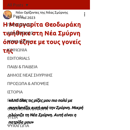
All Posts
Νέοι Ορίζοντες της Νέας Σμύρνης
All Posts
18 Μαΐ 2023
Η Μαργαρίτα Θεοδωράκη
ΠΟΛΙΤΙΣΜΟΣ
τιμήθηκε στη Νέα Σμύρνη
ΑΘΛΗΤΙΣΜΟΣ
όπου έζησε με τους γονείς
ΨΥΧΟΛΟΓΙΑ
της
ΚΟΙΝΩΝΙΑ
EDITORIALS
ΠΑΙΔΙ & ΠΑΙΔΕΙΑ
ΔΗΜΟΣ ΝΕΑΣ ΣΜΥΡΝΗΣ
ΠΡΟΣΩΠΑ & ΑΠΟΨΕΙΣ
ΙΣΤΟΡΙΑ
«Από όλες τις ρίζες μου πιο πολύ με 
ΠΟΛΙΤΙΚΗ
συγκλονίζει αυτή από την Σμύρνη. Μικρή 
ΟΙΚΟΝΟΜΙΑ & ΑΓΟΡΑ
αλώνιζα τη Νέα Σμύρνη. Αυτή είναι η 
ΥΓΕΙΑ
πατρίδα μου»
ΨΥΧΑΓΩΓΙΑ