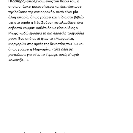
Πλαστήρα) 
φιλοξενούμενος του θείου του, η 
οποία υπάρχει μέχρι σήμερα και έχει γλυτώσει 
την λαίλαπα της αντιπαροχής. Αυτό είναι μία 
άλλη ιστορία, όπως γράφει και η ίδια στο βιβλίο 
της στο οποίο η Νέα Σμύρνη καταλαμβάνει ένα 
σεβαστό κομμάτι καθότι όπως είπε ο ίδιος ο 
Μίκης:
 «Εδώ έγραψα τα πιο λαοφιλή τραγούδια 
μου»
. Ένα από αυτά ήταν το «Μαργαρίτα, 
Μαργαρώ» στις αρχές της δεκαετίας του ’60 και 
όπως γράφει η Μαργαρίτα 
«τότε όλοι με 
ρωτούσαν: για σένα το έγραψε αυτό; Κι εγώ 
κοκκίνιζα…»
.