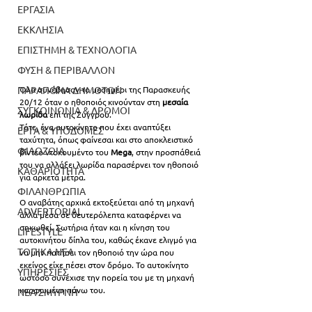
ΕΡΓΑΣΙΑ
ΕΚΚΛΗΣΙΑ
ΕΠΙΣΤΗΜΗ & ΤΕΧΝΟΛΟΓΙΑ
ΦΥΣΗ & ΠΕΡΙΒΑΛΛΟΝ
ΠΑΡΑΠΟΝΑ ΔΗΜΟΤΩΝ
Όλα συνέβησαν το μεσημέρι της Παρασκευής 
20/12 όταν ο ηθοποιός κινούνταν στη 
μεσαία 
ΣΥΓΚΟΙΝΩΝΙΑ & ΔΡΟΜΟΙ
λωρίδα
 επί της Συγγρού.
Τότε, ένα αυτοκίνητο που έχει αναπτύξει 
ΕΡΓΑ & ΥΠΟΔΟΜΕΣ
ταχύτητα, όπως φαίνεσαι και στο αποκλειστικό 
ΦΙΛΟΖΩΙΑ
βίντεο ντοκουμέντο του 
Mega
, στην προσπάθειά 
του να αλλάξει λωρίδα παρασέρνει τον ηθοποιό 
ΚΑΘΑΡΙΟΤΗΤΑ
για αρκετά μέτρα.
ΦΙΛΑΝΘΡΩΠΙΑ
Ο αναβάτης αρχικά εκτοξεύεται από τη μηχανή 
ADVERTORIAL
αλλά μέσα σε δευτερόλεπτα καταφέρνει να 
σηκωθεί. Σωτήρια ήταν και η κίνηση του 
LIFESTYLE
αυτοκινήτου δίπλα του, καθώς έκανε ελιγμό για 
ΤΟΠΙΚΑ ΝΕΑ
να μην πατήσει τον ηθοποιό την ώρα που 
εκείνος είχε πέσει στον δρόμο. Το αυτοκίνητο 
ΥΠΗΡΕΣΙΕΣ
ωστόσο συνέχισε την πορεία του με τη μηχανή 
καρφωμένη πάνω του.
ΝΕΑ ΣΜΥΡΝΗ