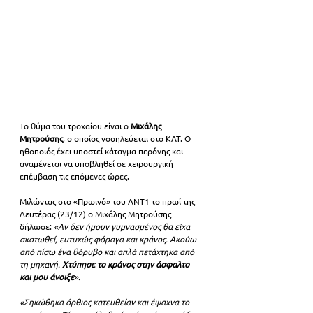
Το θύμα του τροχαίου είναι ο 
Μιχάλης 
Μητρούσης
, ο οποίος νοσηλεύεται στο ΚΑΤ. Ο 
ηθοποιός έχει υποστεί κάταγμα περόνης και 
αναμένεται να υποβληθεί σε χειρουργική 
επέμβαση τις επόμενες ώρες.
Μιλώντας στο «Πρωινό» του ΑΝΤ1 το πρωί της 
Δευτέρας (23/12) ο Μιχάλης Μητρούσης 
δήλωσε: 
«Αν δεν ήμουν γυμνασμένος θα είχα 
σκοτωθεί, ευτυχώς φόραγα και κράνος. Ακούω 
από πίσω ένα θόρυβο και απλά πετάχτηκα από 
τη μηχανή. 
Χτύπησε το κράνος στην άσφαλτο 
και μου άνοιξε
».
«Σηκώθηκα όρθιος κατευθείαν και έψαχνα το 