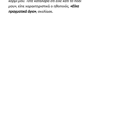
κορμί μου. Τότε κατάλαβα ότι είχε κάτι το πόδι 
μου», 
είπε χαρακτηριστικά ο ηθοποιός. 
«Είχα 
πραγματικά άγιο»
, σχολίασε.