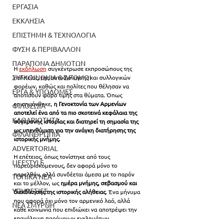
ΕΡΓΑΣΙΑ
ΕΚΚΛΗΣΙΑ
ΕΠΙΣΤΗΜΗ & ΤΕΧΝΟΛΟΓΙΑ
ΦΥΣΗ & ΠΕΡΙΒΑΛΛΟΝ
ΠΑΡΑΠΟΝΑ ΔΗΜΟΤΩΝ
Η 
εκδήλωση
 συγκέντρωσε εκπροσώπους της 
ΣΥΓΚΟΙΝΩΝΙΑ & ΔΡΟΜΟΙ
πολιτείας, της αυτοδιοίκησης και συλλογικών 
φορέων, καθώς και πολίτες που θέλησαν να 
ΕΡΓΑ & ΥΠΟΔΟΜΕΣ
αποτίσουν φόρο τιμής στα θύματα. Όπως 
επισημάνθηκε,
 η Γενοκτονία των Αρμενίων 
ΦΙΛΟΖΩΙΑ
αποτελεί ένα από τα πιο σκοτεινά κεφάλαια της 
ΚΑΘΑΡΙΟΤΗΤΑ
σύγχρονης ιστορίας και διατηρεί τη σημασία της 
ως υπενθύμιση για την ανάγκη διατήρησης της 
ΦΙΛΑΝΘΡΩΠΙΑ
ιστορικής μνήμης.
ADVERTORIAL
Η επέτειος, όπως τονίστηκε από τους 
LIFESTYLE
παρευρισκόμενους, δεν αφορά μόνο το 
παρελθόν, αλλά συνδέεται άμεσα με το παρόν 
ΤΟΠΙΚΑ ΝΕΑ
και το μέλλον, ως 
ημέρα μνήμης, σεβασμού και 
ΥΠΗΡΕΣΙΕΣ
διεκδίκησης της ιστορικής αλήθειας
. Ένα μήνυμα 
που αφορά όχι μόνο τον αρμενικό λαό, αλλά 
ΝΕΑ ΣΜΥΡΝΗ
κάθε κοινωνία που επιδιώκει να αποτρέψει την 
επανάληψη παρόμοιων εγκλημάτων.