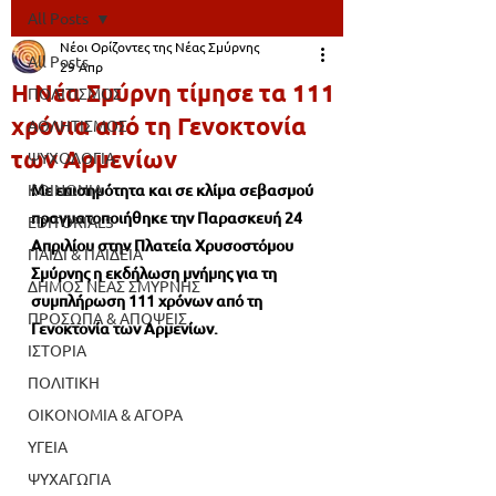
All Posts
Νέοι Ορίζοντες της Νέας Σμύρνης
All Posts
29 Απρ
Η Νέα Σμύρνη τίμησε τα 111
ΠΟΛΙΤΙΣΜΟΣ
χρόνια από τη Γενοκτονία
ΑΘΛΗΤΙΣΜΟΣ
των Αρμενίων
ΨΥΧΟΛΟΓΙΑ
ΚΟΙΝΩΝΙΑ
Με επισημότητα και σε κλίμα σεβασμού 
πραγματοποιήθηκε την Παρασκευή 24 
EDITORIALS
Απριλίου στην Πλατεία Χρυσοστόμου 
ΠΑΙΔΙ & ΠΑΙΔΕΙΑ
Σμύρνης η εκδήλωση μνήμης για τη 
ΔΗΜΟΣ ΝΕΑΣ ΣΜΥΡΝΗΣ
συμπλήρωση 111 χρόνων από τη 
ΠΡΟΣΩΠΑ & ΑΠΟΨΕΙΣ
Γενοκτονία των Αρμενίων.
ΙΣΤΟΡΙΑ
ΠΟΛΙΤΙΚΗ
ΟΙΚΟΝΟΜΙΑ & ΑΓΟΡΑ
ΥΓΕΙΑ
ΨΥΧΑΓΩΓΙΑ