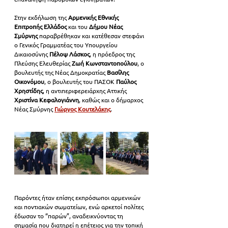
Στην εκδήλωση της 
Αρμενικής Εθνικής 
Επιτροπής Ελλάδος
 και του 
Δήμου Νέας 
Σμύρνης
 παραβρέθηκαν και κατέθεσαν στεφάνι 
ο Γενικός Γραμματέας του Υπουργείου 
Δικαιοσύνης 
Πέλοψ Λάσκος
, η πρόεδρος της 
Πλεύσης Ελευθερίας 
Ζωή Κωνσταντοπούλου
, ο 
βουλευτής της Νέας Δημοκρατίας 
Βασίλης 
Οικονόμου
, ο βουλευτής του ΠΑΣΟΚ 
Παύλος 
Χρηστίδης
, η αντιπεριφερειάρχης Αττικής 
Χριστίνα Κεφαλογιάννη
, καθώς και ο δήμαρχος 
Νέας Σμύρνης 
Γιώργος Κουτελάκης
.
Παρόντες ήταν επίσης εκπρόσωποι αρμενικών 
και ποντιακών σωματείων, ενώ αρκετοί πολίτες 
έδωσαν το “παρών”, αναδεικνύοντας τη 
σημασία που διατηρεί η επέτειος για την τοπική 