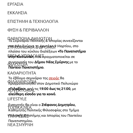
ΕΡΓΑΣΙΑ
ΕΚΚΛΗΣΙΑ
ΕΠΙΣΤΗΜΗ & ΤΕΧΝΟΛΟΓΙΑ
ΦΥΣΗ & ΠΕΡΙΒΑΛΛΟΝ
ΠΑΡΑΠΟΝΑ ΔΗΜΟΤΩΝ
Τα Σεμινάρια Πολιτικής & Ιστορίας συνεχίζονται 
στη Νέα Σμύρνη τη Δευτέρα 9 Μαρτίου, στο 
ΣΥΓΚΟΙΝΩΝΙΑ & ΔΡΟΜΟΙ
πλαίσιο του κύκλου διαλέξεων 
«Το Πανεπιστήμιο 
ΕΡΓΑ & ΥΠΟΔΟΜΕΣ
στην Κοινωνία»
, που πραγματοποιείται σε 
συνεργασία του 
Δήμου Νέας Σμύρνης
 με το 
ΦΙΛΟΖΩΙΑ
Πάντειο Πανεπιστήμιο
.
ΚΑΘΑΡΙΟΤΗΤΑ
Το έβδομο σεμινάριο της 
σειράς 
θα 
ΦΙΛΑΝΘΡΩΠΙΑ
πραγματοποιηθεί στον Δημοτικό Πολυχώρο 
«Γαλαξίας»
, από τις 
19:00 έως τις 21:00
, με 
ADVERTORIAL
ελεύθερη είσοδο για το κοινό
.
LIFESTYLE
Εισηγητής θα είναι ο 
Στέφανος Δημητρίου
, 
ΤΟΠΙΚΑ ΝΕΑ
Καθηγητής Πολιτικής Φιλοσοφίας στο Τμήμα 
Πολιτικής Επιστήμης και Ιστορίας του Παντείου 
ΥΠΗΡΕΣΙΕΣ
Πανεπιστημίου.
ΝΕΑ ΣΜΥΡΝΗ