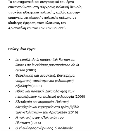
Το επιστημονικό και συγγραφικό του έργο 
επικεντρώνεται στη σύγχρονη πολιτική θεωρία, 
τη σχέση ηθικής και πολιτικής, καθώς και στην 
ερμηνεία της κλασικής πολιτικής σκέψης, με 
ιδιαίτερη έμφαση στον Πλάτωνα, τον 
Αριστοτέλη και τον Ζαν-Ζακ Ρουσσώ.
Επιλεγμένα έργα:
Le conflit de la modernité: Formes et 
limites de la critique postmoderne de la 
raison
 (2001)
Θεμελίωση και ανασκευή. Επιχείρημα, 
νοηματική ταυτότητα και φιλοσοφική 
αξιολογία
 (2003)
Ηθική και πολιτική. Δικαιολόγηση των 
πεποιθήσεων και πολιτική φιλοσοφία
 (2008)
Ελευθερία και κυριαρχία. Πολιτική 
ελευθερία και κυριαρχία στο τρίτο βιβλίο 
των «Πολιτικών» του Αριστοτέλη
 (2016)
Η πολιτική στον «Πολιτικό» του 
Πλάτωνα
 (2016)
Ο ελεύθερος άνθρωπος. Ο πολιτικός 