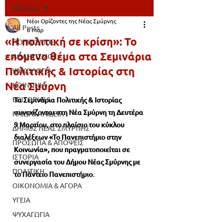
All Posts
Νέοι Ορίζοντες της Νέας Σμύρνης
All Posts
6 Μαρ
«Η πολιτική σε κρίση»: Το
ΠΟΛΙΤΙΣΜΟΣ
επόμενο θέμα στα Σεμινάρια
ΑΘΛΗΤΙΣΜΟΣ
Πολιτικής & Ιστορίας στη
ΨΥΧΟΛΟΓΙΑ
Νέα Σμύρνη
ΚΟΙΝΩΝΙΑ
EDITORIALS
Τα Σεμινάρια Πολιτικής & Ιστορίας 
συνεχίζονται στη Νέα Σμύρνη τη Δευτέρα 
ΠΑΙΔΙ & ΠΑΙΔΕΙΑ
9 Μαρτίου, στο πλαίσιο του κύκλου 
ΔΗΜΟΣ ΝΕΑΣ ΣΜΥΡΝΗΣ
διαλέξεων «Το Πανεπιστήμιο στην 
ΠΡΟΣΩΠΑ & ΑΠΟΨΕΙΣ
Κοινωνία», που πραγματοποιείται σε 
ΙΣΤΟΡΙΑ
συνεργασία του Δήμου Νέας Σμύρνης με 
ΠΟΛΙΤΙΚΗ
το Πάντειο Πανεπιστήμιο.
ΟΙΚΟΝΟΜΙΑ & ΑΓΟΡΑ
ΥΓΕΙΑ
ΨΥΧΑΓΩΓΙΑ