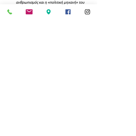
ανθρωπισμός και η «πολιτική μηχανή» του 
Ζαν-Ζακ Ρουσσώ
 (2021)
Πλάτωνος, Πολιτικός
 – εισαγωγή, 
μετάφραση και ερμηνευτικά σχόλια (2024)
Η πολιτική σε κρίση
 (2026)
ΚΟΙΝΩΝΙΑ
ΝΕΑ ΣΜΥΡΝΗ
Εμφάνιση όλων
Σχετικές αναρτήσεις