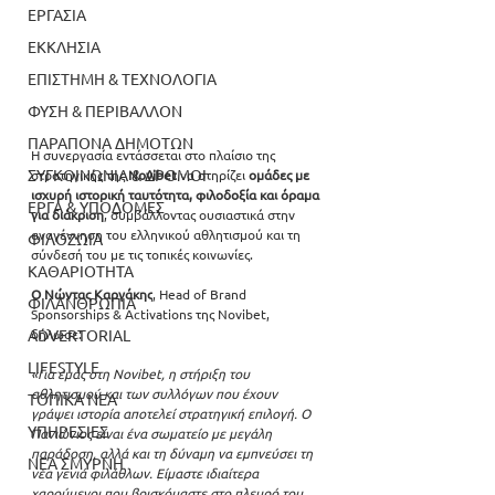
ΕΡΓΑΣΙΑ
ΕΚΚΛΗΣΙΑ
ΕΠΙΣΤΗΜΗ & ΤΕΧΝΟΛΟΓΙΑ
ΦΥΣΗ & ΠΕΡΙΒΑΛΛΟΝ
ΠΑΡΑΠΟΝΑ ΔΗΜΟΤΩΝ
Η συνεργασία εντάσσεται στο πλαίσιο της 
ΣΥΓΚΟΙΝΩΝΙΑ & ΔΡΟΜΟΙ
στρατηγικής της 
Novibet 
να στηρίζει 
ομάδες με 
ισχυρή ιστορική ταυτότητα, φιλοδοξία και όραμα 
ΕΡΓΑ & ΥΠΟΔΟΜΕΣ
για διάκριση
, συμβάλλοντας ουσιαστικά στην 
αναγέννηση του ελληνικού αθλητισμού και τη 
ΦΙΛΟΖΩΙΑ
σύνδεσή του με τις τοπικές κοινωνίες.
ΚΑΘΑΡΙΟΤΗΤΑ
Ο Νώντας Καργάκης
, Head of Brand 
ΦΙΛΑΝΘΡΩΠΙΑ
Sponsorships & Activations της Novibet, 
ADVERTORIAL
δήλωσε: 
LIFESTYLE
«Για εμάς στη Novibet, η στήριξη του 
αθλητισμού και των συλλόγων που έχουν 
ΤΟΠΙΚΑ ΝΕΑ
γράψει ιστορία αποτελεί στρατηγική επιλογή. Ο 
ΥΠΗΡΕΣΙΕΣ
Πανιώνιος είναι ένα σωματείο με μεγάλη 
παράδοση, αλλά και τη δύναμη να εμπνεύσει τη 
ΝΕΑ ΣΜΥΡΝΗ
νέα γενιά φιλάθλων. Είμαστε ιδιαίτερα 
χαρούμενοι που βρισκόμαστε στο πλευρό του 