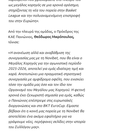
ως μεγάλος χορηγός σε μια χρονιά ορόσημο, 
στηρίζοντας τη νέα του πορεία στην Basket 
League και την πολυαναμενόμενη επιστροφή 
του στην Ευρώπη».
Από την πλευρά της ομάδας, o Πρόεδρος της 
ΚΑΕ Πανιώνιος, 
Θεόδωρος Μικρόπουλος,
τόνισε: 
«
Η ανανέωση αλλά και αναβάθμιση της 
συνεργασίας μας με τη Novibet, που θα είναι ο 
Μεγάλος Χορηγός για την αγωνιστική περίοδο 
2025-2026, αποτελεί για εμάς ιδιαίτερη τιμή και 
χαρά. Aποτυπώνει μια πραγματική στρατηγική 
συνεργασία με αμφίδρομα οφέλη, που ενισχύει 
τόσο την ομάδα μας όσο και τον ίδιο τον 
Οργανισμό του Μεγάλου μας Χορηγού. Η φετινή 
χρονιά έχει ξεχωριστή σημασία για εμάς, καθώς 
ο Πανιώνιος επέστρεψε στις ευρωπαϊκές 
διοργανώσεις και στο BKT EuroCup. Είμαστε 
βέβαιοι ότι η κοινή μας πορεία με τη Novibet θα 
αποτελέσει ένα ακόμα εφαλτήριο για να 
γράψουμε νέες, περήφανες σελίδες στην ιστορία 
του Συλλόγου μας».