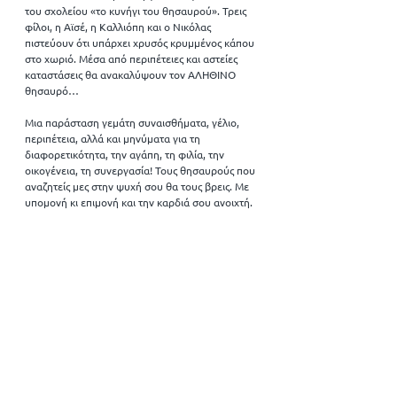
του σχολείου «το κυνήγι του θησαυρού». Τρεις 
φίλοι, η Αϊσέ, η Καλλιόπη και ο Νικόλας 
πιστεύουν ότι υπάρχει χρυσός κρυμμένος κάπου 
στο χωριό. Μέσα από περιπέτειες και αστείες 
καταστάσεις θα ανακαλύψουν τον ΑΛΗΘΙΝΟ 
θησαυρό…
Μια παράσταση γεμάτη συναισθήματα, γέλιο, 
περιπέτεια, αλλά και μηνύματα για τη 
διαφορετικότητα, την αγάπη, τη φιλία, την 
οικογένεια, τη συνεργασία! Τους θησαυρούς που 
αναζητείς μες στην ψυχή σου θα τους βρεις. Με 
υπομονή κι επιμονή και την καρδιά σου ανοιχτή.