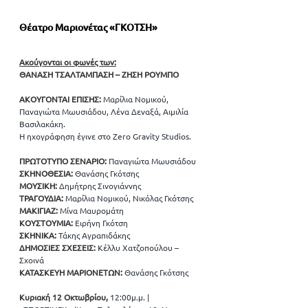
Θέατρο Μαριονέτας «ΓΚΟΤΣΗ»
Ακούγονται οι φωνές των:
ΘΑΝΑΣΗ ΤΣΑΛΤΑΜΠΑΣΗ – ΖΗΣΗ ΡΟΥΜΠΟ
ΑΚΟΥΓΟΝΤΑΙ ΕΠΙΣΗΣ:
 Μαρίλια Νομικού, 
Παναγιώτα Μωυσιάδου, Λένα Δεναξά, Αιμιλία 
Βασιλακάκη. 
Η ηχογράφηση έγινε στο Zero Gravity Studios.
ΠΡΩΤΟΤΥΠΟ ΣΕΝΑΡΙΟ: 
Παναγιώτα Μωυσιάδου 
ΣΚΗΝΟΘΕΣΙΑ: 
Θανάσης Γκότσης  
ΜΟΥΣΙΚΗ: 
Δημήτρης Σινογιάννης 
ΤΡΑΓΟΥΔΙΑ: 
Μαρίλια Νομικού, Νικόλας Γκότσης 
ΜΑΚΙΓΙΑΖ: 
Μίνα Μαυρομάτη
ΚΟΥΣΤΟΥΜΙΑ: 
Ειρήνη Γκότση
ΣΚΗΝΙΚΑ: 
Τάκης Αγραπιδάκης
ΔΗΜΟΣΙΕΣ ΣΧΕΣΕΙΣ: 
Κέλλυ Χατζοπούλου – 
Σχοινά 
ΚΑΤΑΣΚΕΥΗ ΜΑΡΙΟΝΕΤΩΝ: 
Θανάσης Γκότσης
Κυριακή 12 Οκτωβρίου, 
12:00μ.μ. |  