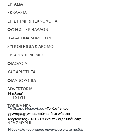
ΕΡΓΑΣΙΑ
ΕΚΚΛΗΣΙΑ
ΕΠΙΣΤΗΜΗ & ΤΕΧΝΟΛΟΓΙΑ
ΦΥΣΗ & ΠΕΡΙΒΑΛΛΟΝ
ΠΑΡΑΠΟΝΑ ΔΗΜΟΤΩΝ
ΣΥΓΚΟΙΝΩΝΙΑ & ΔΡΟΜΟΙ
ΕΡΓΑ & ΥΠΟΔΟΜΕΣ
ΦΙΛΟΖΩΙΑ
ΚΑΘΑΡΙΟΤΗΤΑ
ΦΙΛΑΝΘΡΩΠΙΑ
ADVERTORIAL
Η πλοκή 
LIFESTYLE
ΤΟΠΙΚΑ ΝΕΑ
Το θέατρο Μαριονέτας 
 «Το Κυνήγι του 
ΑΛΗΘΙΝΟΥ Θησαυρού» από το Θέατρο 
ΥΠΗΡΕΣΙΕΣ
Μαριονέτας «ΓΚΟΤΣΗ» έχει την εξής υπόθεση:
ΝΕΑ ΣΜΥΡΝΗ
Η δασκάλα του χωριού οργανώνει για τα παιδιά 