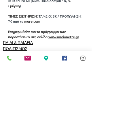
«ΣΠΟΡΤΙΝΓΚ» (Κων. Παλαιολόγου 18, 
Ν. 
Σμύρνη
)
ΤΙΜΕΣ ΕΙΣΙΤΗΡΙΩΝ:
ΤΑΜΕΙΟ: 8€ / ΠΡΟΠΩΛΗΣΗ: 
7€ από
το
more.com
Ενημερωθείτε για το πρόγραμμα των 
παραστάσεων στη σελίδα 
www.marionette.gr
ΠΑΙΔΙ & ΠΑΙΔΕΙΑ
ΠΟΛΙΤΙΣΜΟΣ
Εμφάνιση όλων
Σχετικές αναρτήσεις