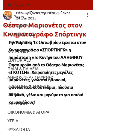
All Posts
Νέοι Ορίζοντες της Νέας Σμύρνης
All Posts
24 Σεπ 2025
Θέατρο Μαριονέτας στον
ΠΟΛΙΤΙΣΜΟΣ
Κινηματογράφο Σπόρτινγκ
ΑΘΛΗΤΙΣΜΟΣ
Την Κυριακή 12 Οκτωβρίου έρχεται στον 
ΨΥΧΟΛΟΓΙΑ
Κινηματογράφο «ΣΠΟΡΤΙΝΓΚ» η 
ΚΟΙΝΩΝΙΑ
παράσταση «Το Κυνήγι του ΑΛΗΘΙΝΟΥ 
EDITORIALS
Θησαυρού» από το Θέατρο Μαριονέτας 
ΠΑΙΔΙ & ΠΑΙΔΕΙΑ
«ΓΚΟΤΣΗ». Χειροποίητες μεγάλες 
ΔΗΜΟΣ ΝΕΑΣ ΣΜΥΡΝΗΣ
μαριονέτες, γνωστοί ηθοποιοί, 
ΠΡΟΣΩΠΑ & ΑΠΟΨΕΙΣ
φανταστικά κουστούμια, πλούσια 
ΙΣΤΟΡΙΑ
σκηνικά, γέλιο και μηνύματα για παιδιά 
και μεγάλους!
ΠΟΛΙΤΙΚΗ
ΟΙΚΟΝΟΜΙΑ & ΑΓΟΡΑ
ΥΓΕΙΑ
ΨΥΧΑΓΩΓΙΑ