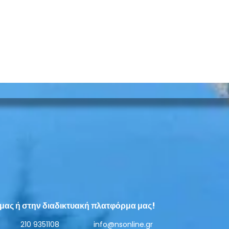
Απέραντο πάρκινγκ τα
Φορτ
πεζοδρόμια στη Νέα Σμύρνη
πόρτ
έριξ
μας ή στην διαδικτυακή πλατφόρμα μας!
γυνα
210 9351108
info@nsonline.gr