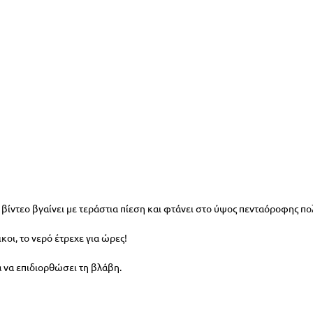
 βίντεο βγαίνει με τεράστια πίεση και φτάνει στο ύψος πενταόροφης πο
οι, το νερό έτρεχε για ώρες! 
α να επιδιορθώσει τη βλάβη. 