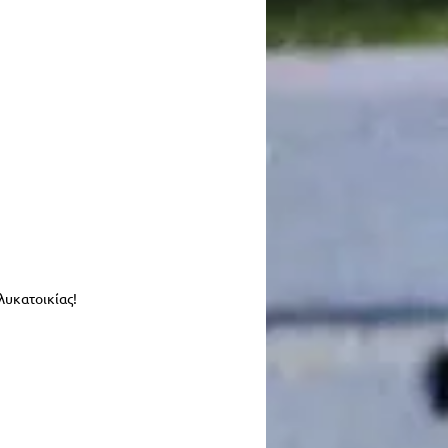
λυκατοικίας!