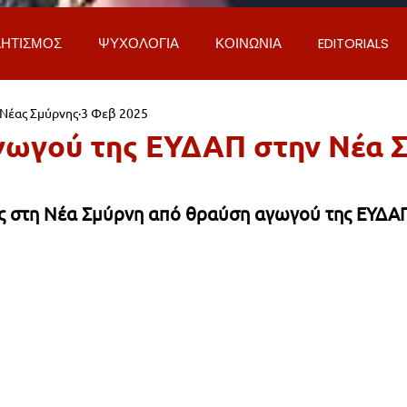
ΗΤΙΣΜΟΣ
ΨΥΧΟΛΟΓΙΑ
ΚΟΙΝΩΝΙΑ
EDITORIALS
 Νέας Σμύρνης
3 Φεβ 2025
ΡΟΣΩΠΑ & ΑΠΟΨΕΙΣ
ΙΣΤΟΡΙΑ
ΠΟΛΙΤΙΚΗ
ΟΙΚΟΝ
ωγού της ΕΥΔΑΠ στην Νέα 
ΕΚΚΛΗΣΙΑ
ΕΠΙΣΤΗΜΗ & ΤΕΧΝΟΛΟΓΙΑ
ΦΥΣΗ & ΠΕΡΙ
ες στη Νέα Σμύρνη από θραύση αγωγού της ΕΥΔΑΠ
ΓΚΟΙΝΩΝΙΑ & ΔΡΟΜΟΙ
ΕΡΓΑ & ΥΠΟΔΟΜΕΣ
ΦΙΛΟΖΩΙ
AL
LIFESTYLE
ΤΟΠΙΚΑ ΝΕΑ
ΥΠΗΡΕΣΙΕΣ
ΝΕΑ