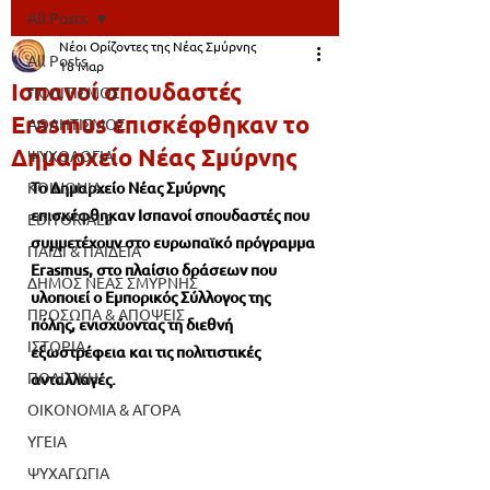
All Posts
Νέοι Ορίζοντες της Νέας Σμύρνης
All Posts
18 Μαρ
Ισπανοί σπουδαστές
ΠΟΛΙΤΙΣΜΟΣ
Erasmus επισκέφθηκαν το
ΑΘΛΗΤΙΣΜΟΣ
Δημαρχείο Νέας Σμύρνης
ΨΥΧΟΛΟΓΙΑ
ΚΟΙΝΩΝΙΑ
Το Δημαρχείο Νέας Σμύρνης 
επισκέφθηκαν Ισπανοί σπουδαστές που 
EDITORIALS
συμμετέχουν στο ευρωπαϊκό πρόγραμμα 
ΠΑΙΔΙ & ΠΑΙΔΕΙΑ
Erasmus, στο πλαίσιο δράσεων που 
ΔΗΜΟΣ ΝΕΑΣ ΣΜΥΡΝΗΣ
υλοποιεί ο Εμπορικός Σύλλογος της 
ΠΡΟΣΩΠΑ & ΑΠΟΨΕΙΣ
πόλης, ενισχύοντας τη διεθνή 
ΙΣΤΟΡΙΑ
εξωστρέφεια και τις πολιτιστικές 
ΠΟΛΙΤΙΚΗ
ανταλλαγές.
ΟΙΚΟΝΟΜΙΑ & ΑΓΟΡΑ
ΥΓΕΙΑ
ΨΥΧΑΓΩΓΙΑ