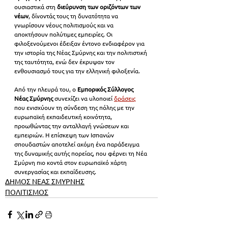
ουσιαστικά στη 
διεύρυνση των οριζόντων των 
νέων
, δίνοντάς τους τη δυνατότητα να 
γνωρίσουν νέους πολιτισμούς και να 
αποκτήσουν πολύτιμες εμπειρίες. Οι 
φιλοξενούμενοι έδειξαν έντονο ενδιαφέρον για 
την ιστορία της Νέας Σμύρνης και την πολιτιστική 
της ταυτότητα, ενώ δεν έκρυψαν τον 
ενθουσιασμό τους για την ελληνική φιλοξενία.
Από την πλευρά του, ο
 Εμπορικός Σύλλογος 
Νέας Σμύρνης
 συνεχίζει να υλοποιεί 
δράσεις
που ενισχύουν τη σύνδεση της πόλης με την 
ευρωπαϊκή εκπαιδευτική κοινότητα, 
προωθώντας την ανταλλαγή γνώσεων και 
εμπειριών. Η επίσκεψη των Ισπανών 
σπουδαστών αποτελεί ακόμη ένα παράδειγμα 
της δυναμικής αυτής πορείας, που φέρνει τη Νέα 
Σμύρνη πιο κοντά στον ευρωπαϊκό χάρτη 
συνεργασίας και εκπαίδευσης.
ΔΗΜΟΣ ΝΕΑΣ ΣΜΥΡΝΗΣ
ΠΟΛΙΤΙΣΜΟΣ