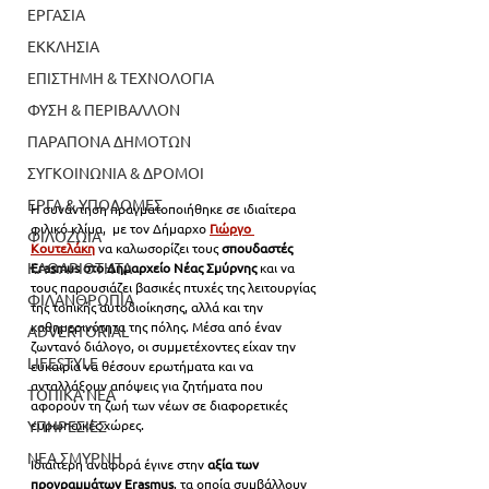
ΕΡΓΑΣΙΑ
ΕΚΚΛΗΣΙΑ
ΕΠΙΣΤΗΜΗ & ΤΕΧΝΟΛΟΓΙΑ
ΦΥΣΗ & ΠΕΡΙΒΑΛΛΟΝ
ΠΑΡΑΠΟΝΑ ΔΗΜΟΤΩΝ
ΣΥΓΚΟΙΝΩΝΙΑ & ΔΡΟΜΟΙ
ΕΡΓΑ & ΥΠΟΔΟΜΕΣ
Η συνάντηση πραγματοποιήθηκε σε ιδιαίτερα 
φιλικό κλίμα,  με τον Δήμαρχο 
Γιώργο 
ΦΙΛΟΖΩΙΑ
Κουτελάκη
 να καλωσορίζει τους 
σπουδαστές 
ΚΑΘΑΡΙΟΤΗΤΑ
Erasmus στο Δημαρχείο Νέας Σμύρνης
 και να 
τους παρουσιάζει βασικές πτυχές της λειτουργίας 
ΦΙΛΑΝΘΡΩΠΙΑ
της τοπικής αυτοδιοίκησης, αλλά και την 
καθημερινότητα της πόλης. Μέσα από έναν 
ADVERTORIAL
ζωντανό διάλογο, οι συμμετέχοντες είχαν την 
LIFESTYLE
ευκαιρία να θέσουν ερωτήματα και να 
ανταλλάξουν απόψεις για ζητήματα που 
ΤΟΠΙΚΑ ΝΕΑ
αφορούν τη ζωή των νέων σε διαφορετικές 
ευρωπαϊκές χώρες.
ΥΠΗΡΕΣΙΕΣ
ΝΕΑ ΣΜΥΡΝΗ
Ιδιαίτερη αναφορά έγινε στην 
αξία των 
προγραμμάτων Erasmus
, τα οποία συμβάλλουν 