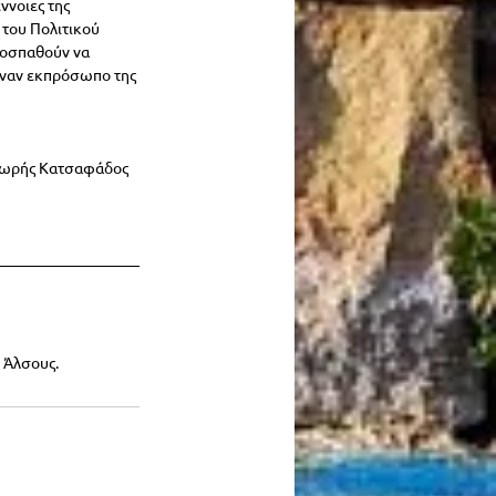
ννοιες της 
 του Πολιτικού 
ροσπαθούν να 
έναν εκπρόσωπο της 
οδωρής Κατσαφάδος
υ Άλσους.