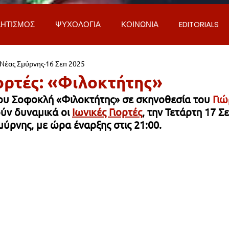
ΗΤΙΣΜΟΣ
ΨΥΧΟΛΟΓΙΑ
ΚΟΙΝΩΝΙΑ
EDITORIALS
 Νέας Σμύρνης
16 Σεπ 2025
ΡΟΣΩΠΑ & ΑΠΟΨΕΙΣ
ΙΣΤΟΡΙΑ
ΠΟΛΙΤΙΚΗ
ΟΙΚΟΝ
ιορτές: «Φιλοκτήτης»
ου Σοφοκλή «Φιλοκτήτης» σε σκηνοθεσία του 
Γιώ
ΕΚΚΛΗΣΙΑ
ΕΠΙΣΤΗΜΗ & ΤΕΧΝΟΛΟΓΙΑ
ΦΥΣΗ & ΠΕΡΙ
ν δυναμικά οι 
Ιωνικές Γιορτές
, την Τετάρτη 17 Σ
ύρνης, με ώρα έναρξης στις 21:00.
ΓΚΟΙΝΩΝΙΑ & ΔΡΟΜΟΙ
ΕΡΓΑ & ΥΠΟΔΟΜΕΣ
ΦΙΛΟΖΩΙ
AL
LIFESTYLE
ΤΟΠΙΚΑ ΝΕΑ
ΥΠΗΡΕΣΙΕΣ
ΝΕΑ