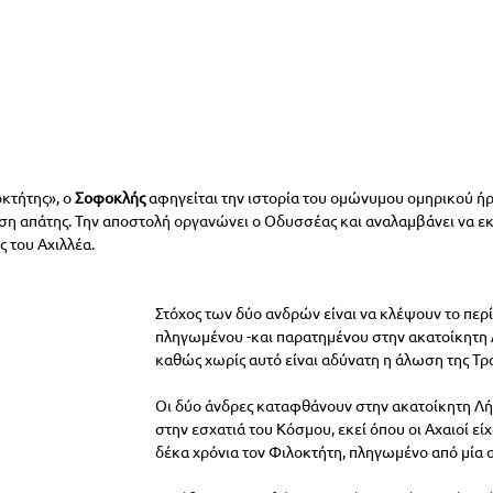
κτήτης», ο 
Σοφοκλής 
αφηγείται την ιστορία του ομώνυμου ομηρικού ήρ
ηση απάτης. Την αποστολή οργανώνει ο Οδυσσέας και αναλαμβάνει να εκ
ς του Αχιλλέα.
Στόχος των δύο ανδρών είναι να κλέψουν το περ
πληγωμένου -και παρατημένου στην ακατοίκητη 
καθώς χωρίς αυτό είναι αδύνατη η άλωση της Τρο
Οι δύο άνδρες καταφθάνουν στην ακατοίκητη Λήμ
στην εσχατιά του Κόσμου, εκεί όπου οι Αχαιοί είχ
δέκα χρόνια τον Φιλοκτήτη, πληγωμένο από µία α