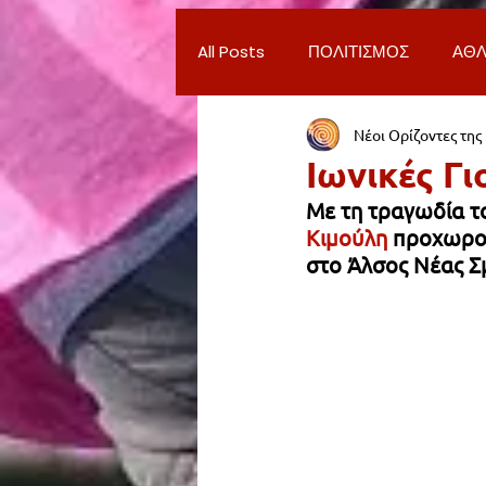
All Posts
ΠΟΛΙΤΙΣΜΟΣ
ΑΘΛ
Νέοι Ορίζοντες της
ΔΗΜΟΣ ΝΕΑΣ ΣΜΥΡΝΗΣ
Π
Ιωνικές Γ
Με τη τραγωδία τ
ΨΥΧΑΓΩΓΙΑ
ΕΡΓΑΣΙΑ
Κιμούλη
 προχωρού
στο Άλσος Νέας Σμ
ΠΑΡΑΠΟΝΑ ΔΗΜΟΤΩΝ
ΣΥ
ΦΙΛΑΝΘΡΩΠΙΑ
ADVERTORI