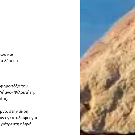
ωα και 
τελέσει ο 
ίφημο τόξο του 
Λήμνο- Φιλοκτήτη, 
ίας.
νο, στην άκρη, 
αν εγκαταλείψει για 
γιάτρευτη πληγή. 