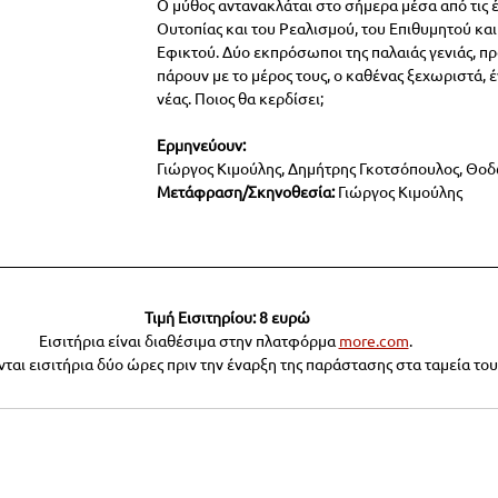
Ο μύθος αντανακλάται στο σήμερα μέσα από τις έ
Ουτοπίας και του Ρεαλισμού, του Επιθυμητού και
Εφικτού. Δύο εκπρόσωποι της παλαιάς γενιάς, π
πάρουν με το μέρος τους, ο καθένας ξεχωριστά, 
νέας. Ποιος θα κερδίσει;
Ερμηνεύουν: 
Γιώργος Κιμούλης, Δημήτρης Γκοτσόπουλος, Θ
Μετάφραση/Σκηνοθεσία: 
Γιώργος Κιμούλης
Τιμή Εισιτηρίου: 8 ευρώ
Εισιτήρια είναι διαθέσιμα στην πλατφόρμα 
more.com
. 
νται εισιτήρια δύο ώρες πριν την έναρξη της παράστασης στα ταμεία το