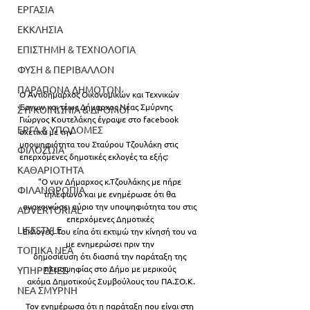
ΕΡΓΑΣΙΑ
ΕΚΚΛΗΣΙΑ
ΕΠΙΣΤΗΜΗ & ΤΕΧΝΟΛΟΓΙΑ
ΦΥΣΗ & ΠΕΡΙΒΑΛΛΟΝ
ΠΑΡΑΠΟΝΑ ΔΗΜΟΤΩΝ
Ο Αντιδήμαρχος Οικονομικών και Τεχνικών 
Έργων και τέως Δήμαρχος Νέας Σμύρνης 
ΣΥΓΚΟΙΝΩΝΙΑ & ΔΡΟΜΟΙ
Γιώργος Κουτελάκης έγραψε στο facebook 
ΕΡΓΑ & ΥΠΟΔΟΜΕΣ
σχετικά με την 
υποψηφιότητα του Σταύρου Τζουλάκη στις 
ΦΙΛΟΖΩΙΑ
επερχόμενες δημοτικές εκλογές τα εξής:
ΚΑΘΑΡΙΟΤΗΤΑ
"Ο νυν Δήμαρχος κ.Τζουλάκης με πήρε 
ΦΙΛΑΝΘΡΩΠΙΑ
τηλέφωνο και με ενημέρωσε ότι θα 
ανακοινώσει αύριο την υποψηφιότητα του στις 
ADVERTORIAL
επερχόμενες Δημοτικές 
LIFESTYLE
Εκλογές. Του είπα ότι εκτιμώ την κίνησή του να 
με ενημερώσει πριν την 
ΤΟΠΙΚΑ ΝΕΑ
δημοσίευση ότι διασπά την παράταξη της 
πλειοψηφίας στο Δήμο με μερικούς 
ΥΠΗΡΕΣΙΕΣ
ακόμα Δημοτικούς Συμβούλους του ΠA.ΣΟ.Κ.
ΝΕΑ ΣΜΥΡΝΗ
Τον ενημέρωσα ότι η παράταξη που είναι στη 