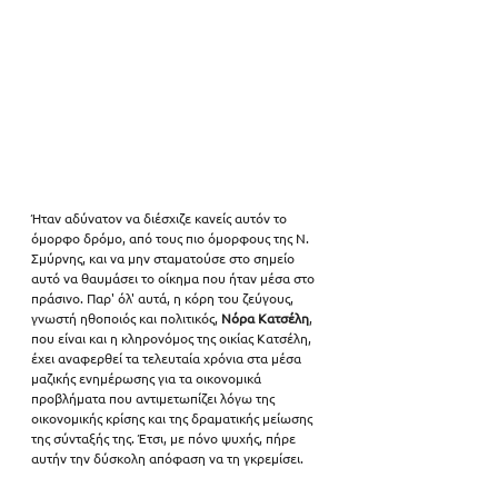
Ήταν αδύνατον να διέσχιζε κανείς αυτόν το 
όμορφο δρόμο, από τους πιο όμορφους της Ν. 
Σμύρνης, και να μην σταματούσε στο σημείο 
αυτό να θαυμάσει το οίκημα που ήταν μέσα στο 
πράσινο. Παρ' όλ' αυτά, η κόρη του ζεύγους, 
γνωστή ηθοποιός και πολιτικός, 
Νόρα Κατσέλη
, 
που είναι και η κληρονόμος της οικίας Κατσέλη, 
έχει αναφερθεί τα τελευταία χρόνια στα μέσα 
μαζικής ενημέρωσης για τα οικονομικά 
προβλήματα που αντιμετωπίζει λόγω της 
οικονομικής κρίσης και της δραματικής μείωσης 
της σύνταξής της. Έτσι, με πόνο ψυχής, πήρε 
αυτήν την δύσκολη απόφαση να τη γκρεμίσει.