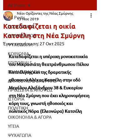
All Posts
Νέοι Ορίζοντες της Νέας Σμύρνης
All Posts
13 Νοε 2019
Κατεδαφίζεται η οικία
ΠΟΛΙΤΙΣΜΟΣ
Κατσέλη στη Νέα Σμύρνη
ΑΘΛΗΤΙΣΜΟΣ
Έγινε ενημέρωση:
27 Οκτ 2025
ΨΥΧΟΛΟΓΙΑ
ΚΟΙΝΩΝΙΑ
Κατεδαφίζεται η υπέροχη μονοκατοικία 
EDITORIALS
του Μικρασιάτη θεατράνθρωπου Πέλου 
ΠΑΙΔΙ & ΠΑΙΔΕΙΑ
Κατσέλητης και της δραματικής 
ηθοποιού Αλέκας Κατσέλη στην οδό 
ΔΗΜΟΣ ΝΕΑΣ ΣΜΥΡΝΗΣ
Μεγάλου Αλεξάνδρου 38 & Ευκαρίου 
ΠΡΟΣΩΠΑ & ΑΠΟΨΕΙΣ
στη Νέα Σμύρνη που έχει κληρονομήσειη 
ΙΣΤΟΡΙΑ
κόρη τους, γνωστή ηθοποιός και 
ΠΟΛΙΤΙΚΗ
πολιτικός Νόρα (Ελεονώρα) Κατσέλη
ΟΙΚΟΝΟΜΙΑ & ΑΓΟΡΑ
ΥΓΕΙΑ
ΨΥΧΑΓΩΓΙΑ