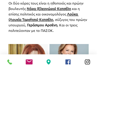
Οι δύο κόρες τους είναι η ηθοποιός και πρώην 
βουλευτής 
Νόρα (Ελεονώρα) Κατσέλη
 και η 
επίσης πολιτικός και οικονομολόγος 
Λούκα 
(Λουκία Ταρσίτσα) Κατσέλη
, σύζυγος του πρώην 
υπουργού, 
Γεράσιμου Αρσένη
. Και οι τρεις 
πολιτεύονταν με το ΠΑΣΟΚ.
https://www.youtube.com/watch?
v=MbXZsxvMWWI&list=PL_cQ-
MGdp1zHL03b2OTQVXhL_I3rv7dtt