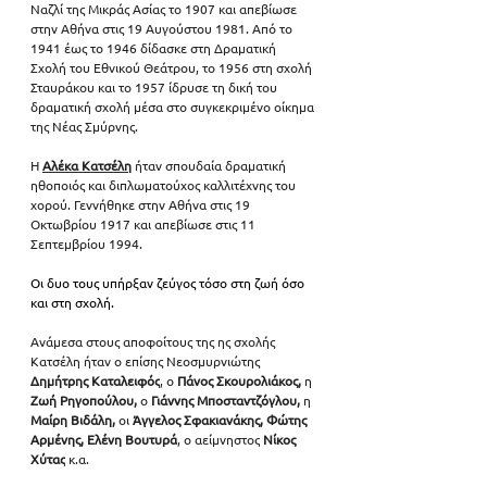
Ναζλί της Μικράς Ασίας το 1907 και απεβίωσε 
στην Αθήνα στις 19 Αυγούστου 1981. Από το 
1941 έως το 1946 δίδασκε στη Δραματική 
Σχολή του Εθνικού Θεάτρου, το 1956 στη σχολή 
Σταυράκου και το 1957 ίδρυσε τη δική του 
δραματική σχολή μέσα στο συγκεκριμένο οίκημα 
της Νέας Σμύρνης. 
Η 
Αλέκα Κατσέλη
 ήταν 
σπουδαία δραματική 
ηθοποιός και διπλωματούχος καλλιτέχνης του 
χορού.
 Γεννήθηκε στην Αθήνα στις 19 
Οκτωβρίου 1917 και απεβίωσε στις 11 
Σεπτεμβρίου 1994.
Οι δυο τους υπήρξαν ζεύγος τόσο στη ζωή όσο 
και στη σχολή.
Ανάμεσα στους αποφοίτους της ης σχολής 
Κατσέλη ήταν ο επίσης Νεοσμυρνιώτης 
Δημήτρης Καταλειφός
, ο 
Πάνος Σκουρολιάκος, 
η
Ζωή Ρηγοπούλου, 
ο 
Γιάννης Μποσταντζόγλου, 
η 
Μαίρη Βιδάλη, 
οι 
Άγγελος Σφακιανάκης, Φώτης 
Αρμένης, Ελένη Βουτυρά
, ο αείμνηστος
 Νίκος 
Χύτας
 κ.α.