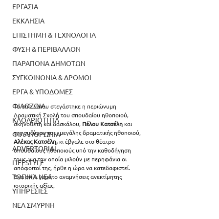
ΕΡΓΑΣΙΑ
ΕΚΚΛΗΣΙΑ
ΕΠΙΣΤΗΜΗ & ΤΕΧΝΟΛΟΓΙΑ
ΦΥΣΗ & ΠΕΡΙΒΑΛΛΟΝ
ΠΑΡΑΠΟΝΑ ΔΗΜΟΤΩΝ
ΣΥΓΚΟΙΝΩΝΙΑ & ΔΡΟΜΟΙ
ΕΡΓΑ & ΥΠΟΔΟΜΕΣ
ΦΙΛΟΖΩΙΑ
Το σπίτι όπου στεγάστηκε η περιώνυμη 
Δραματική Σχολή του
σπουδαίου ηθοποιού, 
ΚΑΘΑΡΙΟΤΗΤΑ
σκηνοθέτη και δασκάλου, 
Πέλου Κατσέλη
 και 
της συζύγου του, μεγάλης δραματικής ηθοποιού, 
ΦΙΛΑΝΘΡΩΠΙΑ
Αλέκας Κατσέλη, 
κι έβγαλε στο θέατρο 
ADVERTORIAL
σπουδαίους ηθοποιούς υπό την καθοδήγηση 
τους, για την οποία μιλούν με περηφάνια οι 
LIFESTYLE
απόφοιτοί της, ήρθε η ώρα να κατεδαφιστεί. 
ΤΟΠΙΚΑ ΝΕΑ
Ένα σπίτι γεμάτο αναμνήσεις ανεκτίμητης 
ιστορικής αξίας. 
ΥΠΗΡΕΣΙΕΣ
ΝΕΑ ΣΜΥΡΝΗ