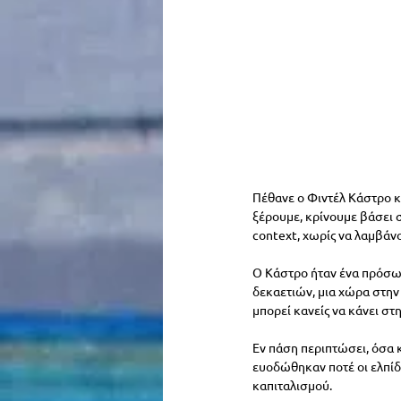
Πέθανε ο Φιντέλ Κάστρο κα
ξέρουμε, κρίνουμε βάσει 
context, χωρίς να λαμβάν
Ο Κάστρο ήταν ένα πρόσωπ
δεκαετιών, μια χώρα στην
μπορεί κανείς να κάνει σ
Εν πάση περιπτώσει, όσα κ
ευοδώθηκαν ποτέ οι ελπίδε
καπιταλισμού.