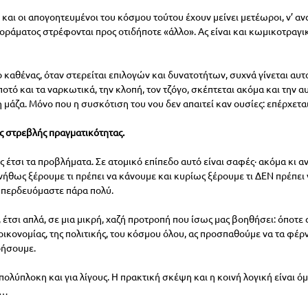
ι και οι απογοητευμένοι του κόσμου τούτου έχουν μείνει μετέωροι, ν’ α
 οράματος στρέφονται προς οτιδήποτε «άλλο». Ας είναι και κωμικοτραγικό
 καθένας, όταν στερείται επιλογών και δυνατοτήτων, συχνά γίνεται αυ
 ποτό και τα ναρκωτικά, την κλοπή, τον τζόγο, σκέπτεται ακόμα και την 
η μάζα. Μόνο που η συσκότιση του νου δεν απαιτεί καν ουσίες: επέρχετα
ς στρεβλής πραγματικότητας.
 έτσι τα προβλήματα. Σε ατομικό επίπεδο αυτό είναι σαφές· ακόμα κι α
νήθως ξέρουμε τι πρέπει να κάνουμε και κυρίως ξέρουμε τι ΔΕΝ πρέπει 
μπερδευόμαστε πάρα πολύ.
 έτσι απλά, σε μια μικρή, χαζή προτροπή που ίσως μας βοηθήσει: όποτε
 οικονομίας, της πολιτικής, του κόσμου όλου, ας προσπαθούμε να τα φέρ
οήσουμε.
ολύπλοκη και για λίγους. Η πρακτική σκέψη και η κοινή λογική είναι όμ
ο…