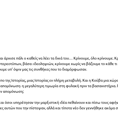
ι άρχισε πάλι ο καθείς να λέει τα δικά του… Κρίνουμε, όλο κρίνουμε. Κ
στερεοτύπων, βάσει ιδεοληψιών, κρίνουμε χωρίς να βάζουμε το κάθε τι 
ουμε υπ’ όψιν μας τις συνθήκες που το διαμόρφωσαν.
ο της Ιστορίας, μιας Ιστορίας εν πλήρη μεταβολή. Και η Κούβα μια χώρ
 απομόνωση· η μεγαλύτερη τιμωρία στη φυλακή πριν τα βασανιστήρια.
την απομόνωση;
αι όσοι υπηρέτησαν την μαρξιστική ιδέα πεθαίνουν και πίσω τους αφήν
ς αυτών που την πίστεψαν, αλλά και τίποτα νέο δεν γεννήθηκε ακόμα σ