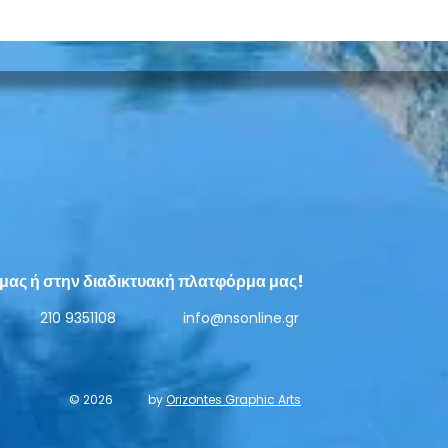
Αναλύοντας τον Νίκο
Πάσχ
Πορτοκάλογλου
ανώτ
και 
μας ή στην διαδικτυακή πλατφόρμα μας!
210 9351108
info@nsonline.gr
© 2026
by
Orizontes Graphic Arts