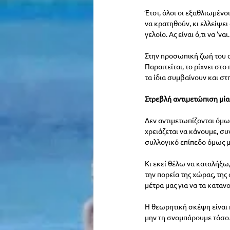
Έτσι, όλοι οι εξαθλιωμένο
να κρατηθούν, κι ελλείψει
γελοίο. Ας είναι ό,τι να ‘ναι.
Στην προσωπική ζωή του ο
Παραιτείται, το ρίχνει στο
τα ίδια συμβαίνουν και στ
Στρεβλή αντιμετώπιση μία
Δεν αντιμετωπίζονται όμως
χρειάζεται να κάνουμε, συ
συλλογικό επίπεδο όμως 
Κι εκεί θέλω να καταλήξω,
την πορεία της χώρας, της
μέτρα μας για να τα καταν
Η θεωρητική σκέψη είναι π
μην τη σνομπάρουμε τόσ