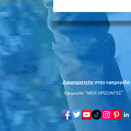
Το πρώτο μου καλοκαίρι
στην πόλη – Όταν η Νέα
Σμύρνη ήταν ένα μεγάλο
Διαφημιστείτε
στην εφημερίδα 
χωριό
Εφημερίδα "ΝΕΟΙ ΟΡΙΖΟΝΤΕΣ"