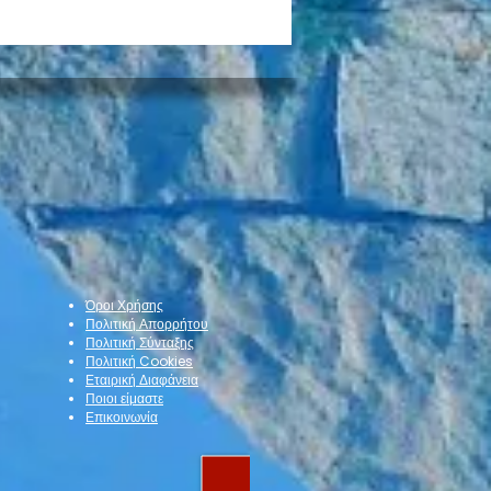
α: Πέρασμα σε έναν
ερο Εαυτό, στο Φως
στη Χαρά
Όροι Χρήσης
Πολιτική Απορρήτου
Πολιτική Σύνταξης
Πολιτική Cookies
Εταιρική Διαφάνεια
Ποιοι είμαστε
Επικοινωνία