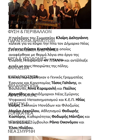
ΕΡΓΑΣΙΑ
ΕΚΚΛΗΣΙΑ
ΕΠΙΣΤΗΜΗ & ΤΕΧΝΟΛΟΓΙΑ
ΦΥΣΗ & ΠΕΡΙΒΑΛΛΟΝ
Η πρόεδρος του
Σωματείου 
Κλαίρη Δεληγιάννη
ΠΑΡΑΠΟΝΑ ΔΗΜΟΤΩΝ
κάλεσε για να κόψει την πίτα τον Δήμαρχο Νέας 
Σμύρνης
 Γιώργο Κουτελάκη
 ο οποίος 
ΣΥΓΚΟΙΝΩΝΙΑ & ΔΡΟΜΟΙ
αναφέρθηκε με θερμά λόγια στο έργο της 
ΕΡΓΑ & ΥΠΟΔΟΜΕΣ
Ένωσης Ηπειρωτών 
«Η ΤΙΤΑΝΗ»
και αντάλλαξε 
ευχές με τους Ηπειρώτες της πόλης. 
ΦΙΛΟΖΩΙΑ
ΚΑΘΑΡΙΟΤΗΤΑ
Επίσης παραβρέθηκαν ο 
Γενικός Γραμματέας 
Έρευνας και Καινοτομίας 
Τάσος Γαϊτάνης
, οι 
ΦΙΛΑΝΘΡΩΠΙΑ
Βουλευτές 
Άννα Καραμανλή 
και 
Παύλος 
Χρηστίδης
 οι Αντιδήμαρχοι Νέας Σμύρνης 
ADVERTORIAL
Ψηφιακού Μετασχηματισμού και
Κ.Ε.Π. 
Ηλίας 
LIFESTYLE
Σώζος
, Σχολικών Μονάδων και Φιλοζωίας
Μαρίνα Δεκούλου
, Αθλητισμού
 Θοδωρής 
ΤΟΠΙΚΑ ΝΕΑ
Καστόρης
, Καθαριότητας 
Θοδωρής Μάντζιος
 και 
ΥΠΗΡΕΣΙΕΣ
οι Δημοτικοί Σύμβουλοι
 Ράνια Οικονόμου 
και 
Έλσα Ηλιάδου.
ΝΕΑ ΣΜΥΡΝΗ