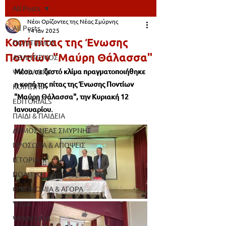
All Posts
Νέοι Ορίζοντες της Νέας Σμύρνης
All Posts
14 Ιαν 2025
Κοπή πίτας της Ένωσης
ΠΟΛΙΤΙΣΜΟΣ
Ποντίων "Μαύρη Θάλασσα"
ΑΘΛΗΤΙΣΜΟΣ
Μέσα σε ζεστό κλίμα πραγματοποιήθηκε 
ΨΥΧΟΛΟΓΙΑ
η κοπή της πίτας της Ένωσης Ποντίων 
ΚΟΙΝΩΝΙΑ
"Μαύρη Θάλασσα", την Κυριακή 12 
EDITORIALS
Ιανουαρίου.
ΠΑΙΔΙ & ΠΑΙΔΕΙΑ
ΔΗΜΟΣ ΝΕΑΣ ΣΜΥΡΝΗΣ
ΠΡΟΣΩΠΑ & ΑΠΟΨΕΙΣ
ΙΣΤΟΡΙΑ
ΠΟΛΙΤΙΚΗ
ΟΙΚΟΝΟΜΙΑ & ΑΓΟΡΑ
ΥΓΕΙΑ
ΨΥΧΑΓΩΓΙΑ