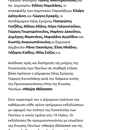
Αγ. Δημητρίου
 Στέλιος Μαμαλάκης
, οι 
επικεφαλής των Δημοτικών Παρατάξεων
 Κλαίρη 
Δεληγιάννη 
και 
Γιώργος Κρικρής
, οι 
Αντιδήμαρχοι Νέας Σμύρνης 
Παναγιώτης 
Γιατζίδης, Θάλεια Αδάπα, Νόρα Γαλανοπούλου, 
Γιώργος Γουρναρόπουλος, Μαρίνου Δεκούλου, 
Δημήτρης Φερεντίνος, Μαριαλένα Αγγελίδου 
και 
Κωστής Αναγνωστόπουλος
 οι δημοτικοί 
σύμβουλοι
 Ράνια Οικονόμου, Έλσα Ηλιάδου, 
Λάζαρος Κικίδης, Ηλίας Σώζος 
κ.α.
Απόδοση τιμής και διατήρηση της μνήμης της 
Γενοκτονίας των Ποντίων σε σταθερή ετήσια 
βάση πρότεινε ο Δήμαρχος Νέας Σμύρνης 
Γιώργος Κουτελάκης κατά την διάρκεια κοπής 
της Πρωτοχρονιάτικης πίτας της Ένωσης 
Ποντίων
 «Μαύρη Θάλασσα».
Στον χαιρετισμό του ο Δήμαρχος πρότεινε την 
καθιέρωση κάθε χρόνο τριήμερων εκδηλώσεων 
με αφορμή την επέτειο της Γενοκτονίας των 
Ποντίων η οποία τιμάται στις 19 
Μαΐου. Οι 
εκδηλώσεις θα πραγματοποιούνται με επιμέλεια 
της Ένωσης Ποντίων
 «Μαύρη Θάλασσα»
 και της