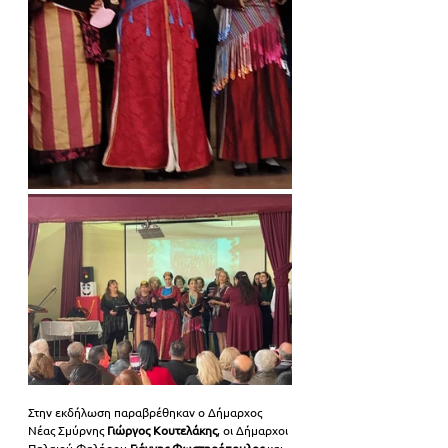
Στην εκδήλωση παραβρέθηκαν ο Δήμαρχος 
Νέας Σμύρνης 
Γιώργος Κουτελάκης
, οι Δήμαρχοι 
Παλαιού Φαλήρου 
Γιάννης Φωστηρόπουλος
 και 