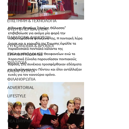
ΕΡΓΑΣΙΑ
ΕΚΚΛΗΣΙΑ
ΕΠΙΣΤΗΜΗ & ΤΕΧΝΟΛΟΓΙΑ
Η Ένωση Ποντίων "Μαύρη Θάλασσα" 
ΦΥΣΗ & ΠΕΡΙΒΑΛΛΟΝ
επιβεβαίωσε για ακόμα μία φορά την 
ΠΑΡΑΠΟΝΑ ΔΗΜΟΤΩΝ
πατροπαράδοτη φιλοξενία της. Η ποντιακή λύρα 
ήχησε και η χορωδία της Ένωσης έψαλλε τα 
ΣΥΓΚΟΙΝΩΝΙΑ & ΔΡΟΜΟΙ
παραδοσιακά ποντιακά κάλαντα της 
Πρωτοχρονιάς και των Θεοφανείων ενώ τα 
ΕΡΓΑ & ΥΠΟΔΟΜΕΣ
Χορευτικά Σύνολα παρουσίασαν ποντιακούς 
ΦΙΛΟΖΩΙΑ
χορούς. Στη συνέχεια 
προσφέρθηκαν εδέσματα 
και γλυκίσματα του Πόντου και όλοι αντάλλαξαν 
ΚΑΘΑΡΙΟΤΗΤΑ
ευχές για τον καινούριο χρόνο.
ΦΙΛΑΝΘΡΩΠΙΑ
ADVERTORIAL
LIFESTYLE
ΤΟΠΙΚΑ ΝΕΑ
ΥΠΗΡΕΣΙΕΣ
ΝΕΑ ΣΜΥΡΝΗ