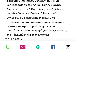
Επιτροπής Ποντιακών μελετώ
ν, με πλήρη 
χρηματοδότηση του Δήμου Νέας Σμύρνης. 
Σύμφωνα με τον Γ. Κουτελάκη οι εκδηλώσεις 
που δεν θα περιορίζονται σ’ ένα τυπικό 
μνημόσυνο με κατάθεση στεφάνου θα 
αναδεικνύουν την τραγική επέτειο με σκοπό να 
ενισχύσουν την ιστορική μνήμη και θα 
αποτελούν σημείο αναφοράς για τους Ποντίους 
της Νέας Σμύρνης και της Αθήνας.
ΠΟΛΙΤΙΣΜΟΣ
Εμφάνιση όλων
Σχετικές αναρτήσεις