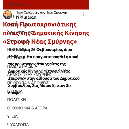
All Posts
Νέοι Ορίζοντες της Νέας Σμύρνης
All Posts
21 Φεβ 2025
Κοπή Πρωτοχρονιάτικης
ΠΟΛΙΤΙΣΜΟΣ
πίτας της Δημοτικής Κίνησης
ΑΘΛΗΤΙΣΜΟΣ
«Στροφή Νέας Σμύρνης»
ΨΥΧΟΛΟΓΙΑ
ΚΟΙΝΩΝΙΑ
Την Τετάρτη 26 Φεβρουαρίου, ώρα 
19:00 μ.μ. θα πραγματοποιηθεί η κοπή 
EDITORIALS
της πρωτοχρονιάτικης πίτας της 
ΠΑΙΔΙ & ΠΑΙΔΕΙΑ
Δημοτικής 
Κίνησης 
«Στροφή Νέας 
ΔΗΜΟΣ ΝΕΑΣ ΣΜΥΡΝΗΣ
Σμύρνης»
στην αίθουσα του Δημοτικού 
ΠΡΟΣΩΠΑ & ΑΠΟΨΕΙΣ
Συμβουλίου, 2ας Μαΐου 8, στον 3ο 
ΙΣΤΟΡΙΑ
όροφο.
ΠΟΛΙΤΙΚΗ
ΟΙΚΟΝΟΜΙΑ & ΑΓΟΡΑ
ΥΓΕΙΑ
ΨΥΧΑΓΩΓΙΑ