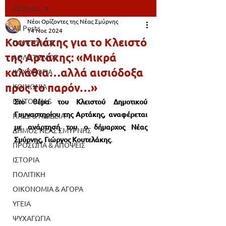
All Posts
Νέοι Ορίζοντες της Νέας Σμύρνης
All Posts
14 Νοε 2024
Κουτελάκης για το Κλειστό
ΠΟΛΙΤΙΣΜΟΣ
της Αρτάκης: «Μικρά
ΑΘΛΗΤΙΣΜΟΣ
καλάθια…αλλά αισιόδοξα
ΨΥΧΟΛΟΓΙΑ
προς το παρόν…»
ΚΟΙΝΩΝΙΑ
EDITORIALS
Στο θέμα του Κλειστού Δημοτικού 
Γυμναστηρίου της Αρτάκης, αναφέρεται 
ΠΑΙΔΙ & ΠΑΙΔΕΙΑ
με ανάρτησή του ο δήμαρχος Νέας 
ΔΗΜΟΣ ΝΕΑΣ ΣΜΥΡΝΗΣ
Σμύρνης, Γιώργος Κουτελάκης.
ΠΡΟΣΩΠΑ & ΑΠΟΨΕΙΣ
ΙΣΤΟΡΙΑ
ΠΟΛΙΤΙΚΗ
ΟΙΚΟΝΟΜΙΑ & ΑΓΟΡΑ
ΥΓΕΙΑ
ΨΥΧΑΓΩΓΙΑ