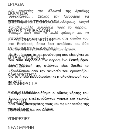
ΕΡΓΑΣΙΑ
«
Οι εργασίες στο 
Κλειστό της Αρτάκης
ΕΚΚΛΗΣΙΑ
συνεχίζονται… Στόχος τον Ιανουάριο να 
ΕΠΙΣΤΗΜΗ & ΤΕΧΝΟΛΟΓΙΑ
φθάσουμε το επίπεδο του εδάφους. Μικρά 
καλάθια…αλλά αισιόδοξα προς το παρόν… 
ΦΥΣΗ & ΠΕΡΙΒΑΛΛΟΝ
Έχουμε καεί από το χυλό φύσαμε και το 
γιαούρτι
!
»
 γράφει ο δήμαρχος στη σελίδα του 
ΠΑΡΑΠΟΝΑ ΔΗΜΟΤΩΝ
στο Facebook, όπου έχει ανεβάσει και δύο 
ΣΥΓΚΟΙΝΩΝΙΑ & ΔΡΟΜΟΙ
φωτογραφίες για την εξέλιξη των έργων.
Να θυμίσουμε ότι σε συνάντηση που είχε γίνει με 
ΕΡΓΑ & ΥΠΟΔΟΜΕΣ
τον 
Νίκο Χαρδαλιά
 τον περασμένο
 Σεπτέμβριο
, 
στην κορυφή της ατζέντας είχε βρεθεί το 
ΦΙΛΟΖΩΙΑ
«
ξεκόλλημα
»
 από την ακινησία του εργοταξίου 
ΚΑΘΑΡΙΟΤΗΤΑ
για το οποίο προσδιορίστηκε η ολοκλήρωσή του 
το 
2027
.
ΦΙΛΑΝΘΡΩΠΙΑ
ADVERTORIAL
Επίσης οριστικοποιήθηκε ο οδικός χάρτης του 
έργου που επεξεργάζονταν νομικά και τεχνικά 
LIFESTYLE
από τους συνεργάτες τους και τις υπηρεσίες της 
Περιφέρειας
 και του
 Δήμου
.
ΤΟΠΙΚΑ ΝΕΑ
ΥΠΗΡΕΣΙΕΣ
ΝΕΑ ΣΜΥΡΝΗ