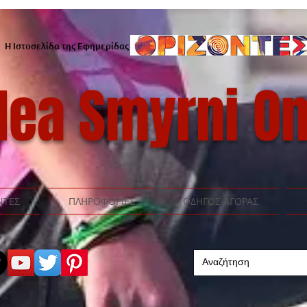
Η Ιστοσελίδα της Εφημερίδας
ea Smyrni On
ΝΤΕΣ
ΠΛΗΡΟΦΟΡΙΕΣ
ΟΔΗΓΟΣ ΑΓΟΡΑΣ