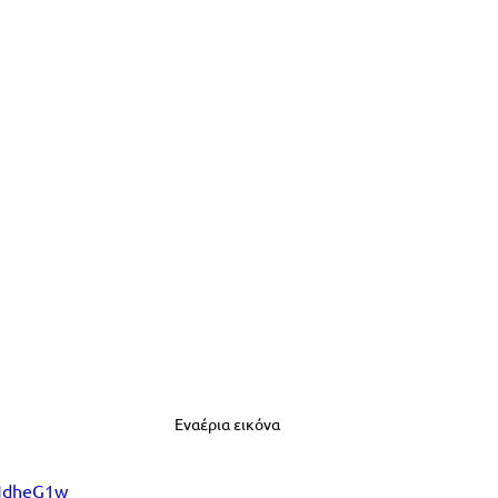
Εναέρια εικόνα
jNdheG1w