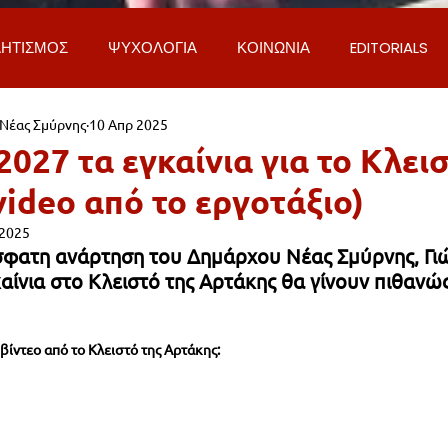
ΗΤΙΣΜΟΣ
ΨΥΧΟΛΟΓΙΑ
ΚΟΙΝΩΝΙΑ
EDITORIALS
 Νέας Σμύρνης
10 Απρ 2025
ΡΟΣΩΠΑ & ΑΠΟΨΕΙΣ
ΙΣΤΟΡΙΑ
ΠΟΛΙΤΙΚΗ
ΟΙΚΟΝ
027 τα εγκαίνια για το Κλει
ideo από το εργοτάξιο)
ΕΚΚΛΗΣΙΑ
ΕΠΙΣΤΗΜΗ & ΤΕΧΝΟΛΟΓΙΑ
ΦΥΣΗ & ΠΕΡΙ
 2025
φατη ανάρτηση του Δημάρχου Νέας Σμύρνης, Γι
αίνια στο Κλειστό της Αρτάκης θα γίνουν πιθανώ
ΓΚΟΙΝΩΝΙΑ & ΔΡΟΜΟΙ
ΕΡΓΑ & ΥΠΟΔΟΜΕΣ
ΦΙΛΟΖΩΙ
 βίντεο από το Κλειστό της Αρτάκης:
AL
LIFESTYLE
ΤΟΠΙΚΑ ΝΕΑ
ΥΠΗΡΕΣΙΕΣ
ΝΕΑ