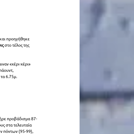
 και προηγήθηκε 
ις 
στο τέλος της 
ιναν «χέρι-χέρι» 
πάουντ, 
α 6.75μ. 
ήρε προβάδισμα 87-
υς στα τελευταία 
ν πόντων (95-99), 