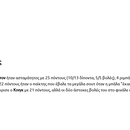
ς
σον
 ήταν ασταμάτητος με 25 πόντους (10/13 δίποντα, 5/5 βολές), 4 ριμπά
 22 πόντους ήταν ο παίκτης που έβαλε τα μεγάλα σουτ όταν η μπάλα "έκαι
ρισε ο 
Κινγκ
 με 21 πόντους, αλλά οι δύο άστοχες βολές του στο φινάλε