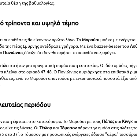
υταία θέση της βαθμολογίας.
πό τρίποντα και υψηλό τέμπο
 οι επιθέσεις θα είχαν τον πρώτο λόγο. Το 
Μαρούσι 
μπήκε με ενέργεια
άδα της Νέας Σμύρνης αντέδρασε γρήγορα. Με ένα buzzer-beater του 
Λού
ο 
Πανιώνιος 
έδειξε ότι δεν θα αφήσει το παιχνίδι να ξεφύγει.
εκάλεπτο ήταν μια πραγματική παράσταση ευστοχίας. Οι δύο ομάδες πήγα
να κλείνει στο οριακό 47-48. Ο Πανιώνιος κυριάρχησε στα επιθετικά ριμ
ιθέσεις, ενώ το Μαρούσι απαντούσε με εντυπωσιακά ποσοστά έξω από τ
.
ελευταίας περιόδου
 ένταση έφτασε στο κατακόρυφο. Το Μαρούσι με τους 
Πάπας 
και 
Κινγκ 
π
ς είχε τις λύσεις. Οι 
Τέιλορ 
και 
Τόμασον 
πήραν την ομάδα στις πλάτες το
-95 στο 37’, ο Τόμασον με προσωπικές ενέργειες έδωσε "αέρα" τεσσάρω