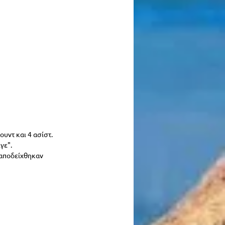
ουντ και 4 ασίστ.
γε".
 αποδείχθηκαν 