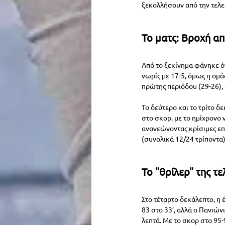
ξεκολλήσουν από την τελε
Το ματς: Βροχή α
Από το ξεκίνημα φάνηκε ότι
νωρίς με 17-5, όμως η ομ
πρώτης περιόδου (29-26), 
Το δεύτερο και το τρίτο δ
στο σκορ, με το ημίχρονο 
ανανεώνοντας κρίσιμες επ
(συνολικά 12/24 τρίποντα)
Το "θρίλερ" της τ
Στο τέταρτο δεκάλεπτο, η
83 στο 33’, αλλά ο Πανιώνιο
λεπτά. Με το σκορ στο 95