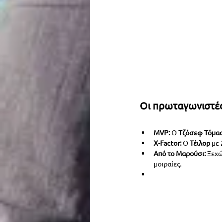
Οι πρωταγωνιστέ
MVP:
 Ο 
Τζόσεφ Τόμα
X-Factor:
 Ο 
Τέιλορ
 με
Από το Μαρούσι:
 Ξεχώ
μοιραίες.